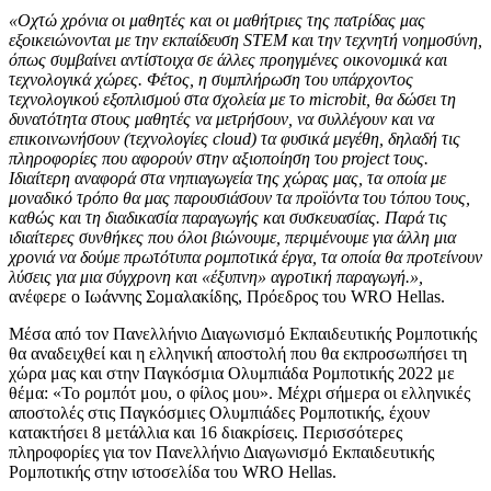
«Οχτώ χρόνια οι μαθητές και οι μαθήτριες της πατρίδας μας
εξοικειώνονται με την εκπαίδευση
STEM
και την τεχνητή νοημοσύνη,
όπως συμβαίνει αντίστοιχα σε άλλες προηγμένες οικονομικά και
τεχνολογικά χώρες. Φέτος, η συμπλήρωση του υπάρχοντος
τεχνολογικού εξοπλισμού στα σχολεία με το
microbit
, θα δώσει τη
δυνατότητα στους μαθητές να μετρήσουν, να συλλέγουν και να
επικοινωνήσουν (τεχνολογίες
cloud
) τα φυσικά μεγέθη, δηλαδή τις
πληροφορίες που αφορούν στην αξιοποίηση του
project
τους.
Ιδιαίτερη αναφορά στα νηπιαγωγεία της χώρας μας, τα οποία με
μοναδικό τρόπο θα μας παρουσιάσουν τα προϊόντα του τόπου τους,
καθώς και τη διαδικασία παραγωγής και συσκευασίας. Παρά τις
ιδιαίτερες συνθήκες που όλοι βιώνουμε, περιμένουμε για άλλη μια
χρονιά να δούμε πρωτότυπα ρομποτικά έργα, τα οποία θα προτείνουν
λύσεις για μια σύγχρονη και «έξυπνη» αγροτική παραγωγή.»,
ανέφερε ο Ιωάννης Σομαλακίδης, Πρόεδρος του WRO Hellas.
Μέσα από τον Πανελλήνιο Διαγωνισμό Εκπαιδευτικής Ρομποτικής
θα αναδειχθεί και η ελληνική αποστολή που θα εκπροσωπήσει τη
χώρα μας και στην Παγκόσμια Ολυμπιάδα Ρομποτικής 2022 με
θέμα: «Το ρομπότ μου, ο φίλος μου». Μέχρι σήμερα οι ελληνικές
αποστολές στις Παγκόσμιες Ολυμπιάδες Ρομποτικής, έχουν
κατακτήσει 8 μετάλλια και 16 διακρίσεις. Περισσότερες
πληροφορίες για τον Πανελλήνιο Διαγωνισμό Εκπαιδευτικής
Ρομποτικής στην ιστοσελίδα του WRO Hellas.