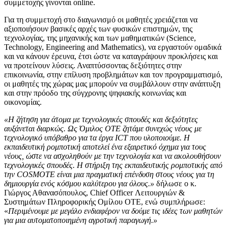
συμμετοχής γίνονται online.
Για τη συμμετοχή στο διαγωνισμό οι μαθητές χρειάζεται να
αξιοποιήσουν βασικές αρχές των φυσικών επιστημών, της
τεχνολογίας, της μηχανικής και των μαθηματικών (Science,
Technology, Engineering and Mathematics), να εργαστούν ομαδικά
και να κάνουν έρευνα, έτσι ώστε να καταγράψουν προκλήσεις και
να προτείνουν λύσεις. Αναπτύσσοντας δεξιότητες στην
επικοινωνία, στην επίλυση προβλημάτων και τον προγραμματισμό,
οι μαθητές της χώρας μας μπορούν να συμβάλλουν στην ανάπτυξη
και στην πρόοδο της σύγχρονης ψηφιακής κοινωνίας και
οικονομίας.
«Η ζήτηση για άτομα με τεχνολογικές σπουδές και δεξιότητες
αυξάνεται διαρκώς. Ως Όμιλος ΟΤΕ
ζητάμε συνεχώς νέους με
τεχνολογικό υπόβαθρο για τα έργα
ICT
που υλοποιούμε. Η
εκπαιδευτική ρομποτική αποτελεί ένα εξαιρετικό όχημα για τους
νέους, ώστε να ασχοληθούν με την τεχνολογία και να ακολουθήσουν
τεχνολογικές σπουδές. Η στήριξη της εκπαιδευτικής ρομποτικής από
την
COSMOTE
είναι μια πραγματική επένδυση στους νέους για τη
δημιουργία ενός κόσμου καλύτερου για όλους.»
δήλωσε ο κ.
Γιώργος Αθανασόπουλος, Chief Officer Λειτουργιών &
Συστημάτων Πληροφορικής Ομίλου ΟΤΕ, ενώ συμπλήρωσε:
«
Περιμένουμε με μεγάλο ενδιαφέρον να δούμε τις ιδέες των μαθητών
για μια αυτοματοποιημένη αγροτική παραγωγή.»