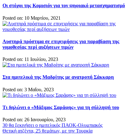
Οι στόχοι της Κομισιόν για τον ψηφιακό μετασχηματισμό
Posted on: 10 Μαρτίου, 2021
Αυστηρά πρόστιμα σε επιχειρήσεις για παραβίαση της
νομοθεσίας περί αυξήσεων τιμών
Posted on: 11 Ιουλίου, 2023
Στα ημιτελικά της Μαδρίτης με ανατροπή Σάκκαρη
Posted on: 3 Μαΐου, 2023
Τι δηλώνει ο «Μάξιμος Σαράφης» για τη σύλληψή του
Posted on: 26 Ιανουαρίου, 2023
Πλοήγηση
30 θα ξεκινήσει ο ημιτελικός ΠΑΟΚ-Ολυμπιακός
Θετική ατζέντα, 25 θεμάτων, με την Τουρκία
άρθρων