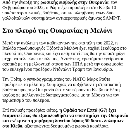
Από την έναρξη της
ρωσικής εισβολής στην Ουκρανία
, τον
Φεβρουάριο του 2022, η Ρώμη έχει προσφέρει στο Κίεβο 10
πακέτα στρατιωτικής βοήθειας, συμπεριλαμβανομένων δύο
γαλλοΐταλικών συστημάτων αντιαεροπορικής άμυνας SAMP/T.
Στο πλευρό της Ουκρανίας η Μελόνι
Μετά την ανάληψη των καθηκόντων της στα τέλη του 2022, η
Ιταλίδα πρωθυπουργός Τζόρτζια Μελόνι έχει ταχθεί ξεκάθαρα στο
πλευρό της Ουκρανίας και έχει δεσμευτεί πως θα την υποστηρίξει
μέχρι να τελειώσει ο πόλεμος. Αντιθέτως, ερωτήματα εγείρονται
σχετικά με τη μελλοντική στάση των ΗΠΑ μετά την ορκωμοσία
του εκλεγμένου προέδρου Ντόναλντ Τραμπ τον Ιανουάριο.
Την Τρίτη, ο γενικός γραμματέας του ΝΑΤΟ Μαρκ Ρούτε
προέτρεψε τα μέλη της Συμμαχίας να αυξήσουν τη στρατιωτική
βοήθεια προς την Ουκρανία ώστε να φέρουν το Κίεβο σε θέση
ισχύος σε μελλοντικές διαπραγματεύσεις με τη Μόσχα για τον
τερματισμό του πολέμου.
Επί ιταλικής προεδρίας φέτος,
η Ομάδα των Επτά (G7) έχει
δεσμευτεί πως θα εξακολουθήσει να υποστηρίζει την Ουκρανία
και ενέκρινε τη χορήγηση δανείου ύψους 50 δισεκ. δολαρίων
στο Κίεβο,
αξιοποιώντας δεσμευμένα ρωσικά κεφάλαια.