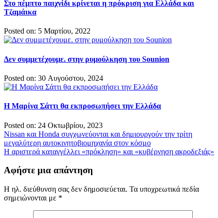
Στο πέμπτο παιχνίδι κρίνεται η πρόκριση για Ελλάδα και
Τζαμάικα
Posted on: 5 Μαρτίου, 2022
Δεν συμμετέχουμε. στην ρυμούλκηση του Sounion
Posted on: 30 Αυγούστου, 2024
Η Μαρίνα Σάττι θα εκπροσωπήσει την Ελλάδα
Posted on: 24 Οκτωβρίου, 2023
Πλοήγηση
Nissan και Honda συγχωνεύονται και δημιουργούν την τρίτη
μεγαλύτερη αυτοκινητοβιομηχανία στον κόσμο
άρθρων
Η αριστερά καταγγέλλει «πρόκληση» και «κυβέρνηση ακροδεξιάς»
Αφήστε μια απάντηση
Η ηλ. διεύθυνση σας δεν δημοσιεύεται.
Τα υποχρεωτικά πεδία
σημειώνονται με
*