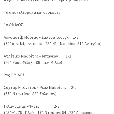
Τα αποτελέσματα και οι σκόρερ:
1o ΟΜΙΛΟΣ
Λοκομοτίβ Μόσχας – Σάλτσμπουργκ 1-3
(79΄πεν. Μίραντσουκ – 28΄,41΄ Μπερίσα, 81΄ Αντεγέμι)
Ατλέτικο Μαδρίτης – Μπάγερν 1-1
(26΄ Ζοάο Φέλιξ – 86΄πεν. Μίλερ)
2ος ΟΜΙΛΟΣ
Σαχτάρ Ντόνετσκ – Ρεάλ Μαδρίτης 2-0
(57΄ Ντεντίνιο, 83΄ Σόλομον)
Γκλάντμπαχ – Ίντερ 2-3
(45΄+1, 76΄ Πλεά – 17΄ Νταμιάν, 64΄,73΄ Λουκάκου)