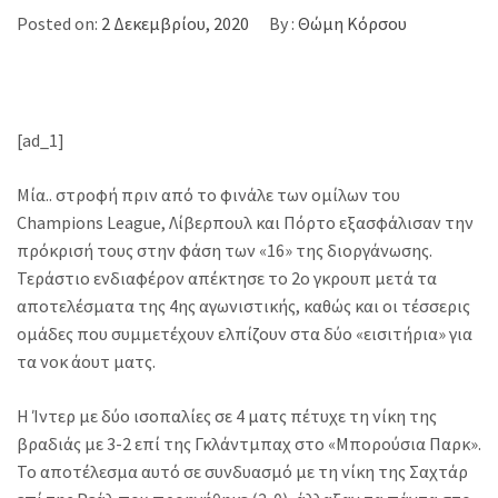
Posted on:
2 Δεκεμβρίου, 2020
By :
Θώμη Κόρσου
[ad_1]
Μία.. στροφή πριν από το φινάλε των ομίλων του
Champions League, Λίβερπουλ και Πόρτο εξασφάλισαν την
πρόκρισή τους στην φάση των «16» της διοργάνωσης.
Τεράστιο ενδιαφέρον απέκτησε το 2ο γκρουπ μετά τα
αποτελέσματα της 4ης αγωνιστικής, καθώς και οι τέσσερις
ομάδες που συμμετέχουν ελπίζουν στα δύο «εισιτήρια» για
τα νοκ άουτ ματς.
Η Ίντερ με δύο ισοπαλίες σε 4 ματς πέτυχε τη νίκη της
βραδιάς με 3-2 επί της Γκλάντμπαχ στο «Μπορούσια Παρκ».
Το αποτέλεσμα αυτό σε συνδυασμό με τη νίκη της Σαχτάρ