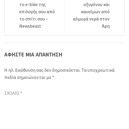
το e-bike της
οξυγόνου και
επιλογής σου από
καυσίμων από
το σπίτι σου –
αλμυρά νερά στον
Newsbeast
Άρη
ΑΦΉΣΤΕ ΜΙΑ ΑΠΆΝΤΗΣΗ
Η ηλ. διεύθυνση σας δεν δημοσιεύεται.
Τα υποχρεωτικά
πεδία σημειώνονται με
*
ΣΧΌΛΙΟ
*