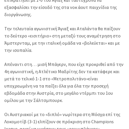
επικρατήσει με 1-0 του Άγιαξ και ταυτόχρονα να
εξασφαλίσει την είσοδό της στα νοκ άουτ παιχνίδια της
διοργάνωσης.
Την τελευταία αγωνιστική Άγιαξ και Αταλάντα θα παίξουν
το δεύτερο «εισιτήριο» στη μεταξύ τους αναμέτρηση στο
Άμστερνταμ, με την ιταλική ομάδα να «βολεύεται» και με
την ισοπαλία.
Απέναντι στη… μισή Μπάγερν, που είχε προκριθεί από την
4η αγωνιστική, η Ατλέτικο Μαδρίτης δεν τα κατάφερε και
μετά το τελικό 1-1 στο «Μετροπολιτάνο»είναι
υποχρεωμένη να τα παίξει όλα για όλα την προσεχή
εβδομάδα στην Αυστρία, στο μεγάλο ντέρμπι του 1ου
ομίλου με την Σάλτσμπουρκ.
Οι Αυστριακοί με το «διπλό» νωρίτερα στη Μόσχα επί της
Λοκομοτίβ (3-1) ελπίζουν σε πρόκριση στο Champions
league, αρκεί να νικήσουν τους «ροχιμπλάνκος».