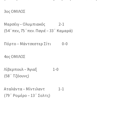
3ος ΟΜΙΛΟΣ
Μαρσέιγ – Ολυμπιακός 2-1
(54΄πεν, 75΄πεν. Παγιέ – 33΄ Καμαρά)
Πόρτο – Μάντσεστερ Σίτι 0-0
4ος ΟΜΙΛΟΣ
Λίβερπουλ – Άγιαξ 1-0
(58΄ Τζόουνς)
Αταλάντα – Μίντιλαντ 1-1
(79΄ Ρομέρο – 13΄ Σολτς)