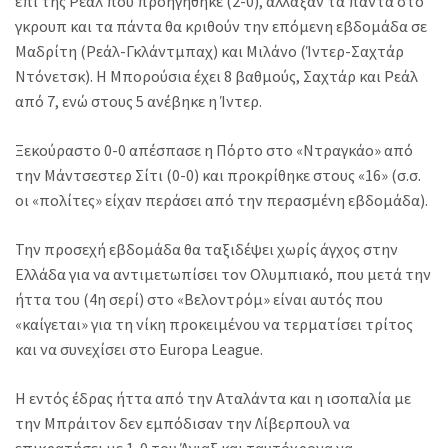
επί της Ρεάλ που προηγήθηκε (2-0), άλλαξαν τα πάντα στο
γκρουπ και τα πάντα θα κριθούν την επόμενη εβδομάδα σε
Μαδρίτη (Ρεάλ-Γκλάντμπαχ) και Μιλάνο (Ίντερ-Σαχτάρ
Ντόνετσκ). Η Μπορούσια έχει 8 βαθμούς, Σαχτάρ και Ρεάλ
από 7, ενώ στους 5 ανέβηκε η Ίντερ.
Ξεκούραστο 0-0 απέσπασε η Πόρτο στο «Ντραγκάο» από
την Μάντσεστερ Σίτι (0-0) και προκρίθηκε στους «16» (σ.σ.
οι «πολίτες» είχαν περάσει από την περασμένη εβδομάδα).
Την προσεχή εβδομάδα θα ταξιδέψει χωρίς άγχος στην
Ελλάδα για να αντιμετωπίσει τον Ολυμπιακό, που μετά την
ήττα του (4η σερί) στο «Βελοντρόμ» είναι αυτός που
«καίγεται» για τη νίκη προκειμένου να τερματίσει τρίτος
και να συνεχίσει στo Europa League.
Η εντός έδρας ήττα από την Αταλάντα και η ισοπαλία με
την Μπράιτον δεν εμπόδισαν την Λίβερπουλ να