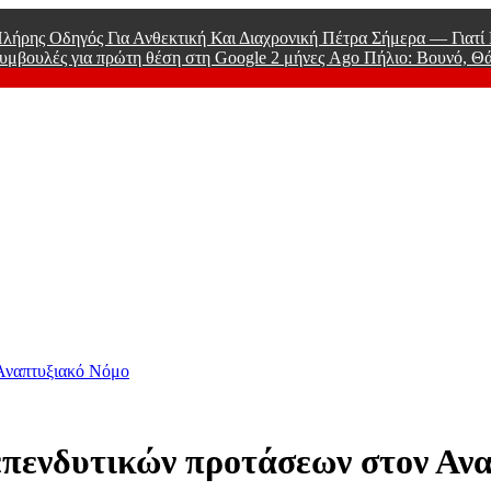
λήρης Οδηγός Για Ανθεκτική Και Διαχρονική Πέτρα Σήμερα — Γιατ
υμβουλές για πρώτη θέση στη Google
2 μήνες Ago
Πήλιο: Βουνό, Θ
 Men
Αναπτυξιακό Νόμο
πενδυτικών προτάσεων στον Αν