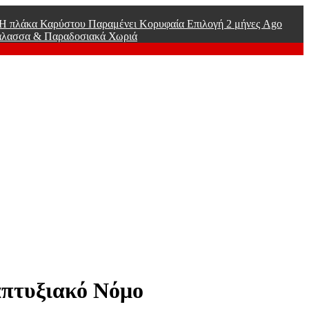
ί Η πλάκα Καρύστου Παραμένει Κορυφαία Επιλογή
2 μήνες Ago
άλασσα & Παραδοσιακά Χωριά
απτυξιακό Νόμο