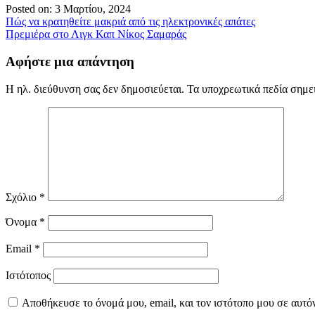
Posted on: 3 Μαρτίου, 2024
Πλοήγηση
Πώς να κρατηθείτε μακριά από τις ηλεκτρονικές απάτες
Πρεμιέρα στο Λιγκ Καπ Νίκος Σαμαράς
άρθρων
Αφήστε μια απάντηση
Η ηλ. διεύθυνση σας δεν δημοσιεύεται.
Τα υποχρεωτικά πεδία σημε
Σχόλιο
*
Όνομα
*
Email
*
Ιστότοπος
Αποθήκευσε το όνομά μου, email, και τον ιστότοπο μου σε αυτό