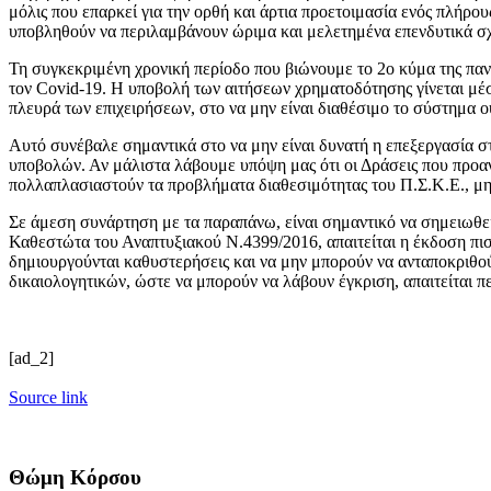
μόλις που επαρκεί για την ορθή και άρτια προετοιμασία ενός πλήρο
υποβληθούν να περιλαμβάνουν ώριμα και μελετημένα επενδυτικά σχ
Τη συγκεκριμένη χρονική περίοδο που βιώνουμε το 2ο κύμα της παν
τον Covid-19. Η υποβολή των αιτήσεων χρηματοδότησης γίνεται μέ
πλευρά των επιχειρήσεων, στο να μην είναι διαθέσιμο το σύστημα 
Αυτό συνέβαλε σημαντικά στο να μην είναι δυνατή η επεξεργασία σ
υποβολών. Αν μάλιστα λάβουμε υπόψη μας ότι οι Δράσεις που προα
πολλαπλασιαστούν τα προβλήματα διαθεσιμότητας του Π.Σ.Κ.Ε., μην
Σε άμεση συνάρτηση με τα παραπάνω, είναι σημαντικό να σημειωθεί 
Καθεστώτα του Αναπτυξιακού Ν.4399/2016, απαιτείται η έκδοση πισ
δημιουργούνται καθυστερήσεις και να μην μπορούν να ανταποκριθούν,
δικαιολογητικών, ώστε να μπορούν να λάβουν έγκριση, απαιτείται π
[ad_2]
Source link
Θώμη Κόρσου