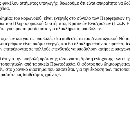
υς φακέλου αιτήματος υπαγωγής, θεωρούμε ότι είναι απαραίτητο να δο
έδια.
δημίας του κορωνοϊού, είναι ενεργές στο σύνολο των Περιφερειών τη
σω του Πληροφοριακού Συστήματος Κρατικών Ενισχύσεων (Π.Σ.Κ.Ε.),
ούτε για προετοιμασία ούτε για ολοκλήρωση υποβολών.
τοιχείων και για τις υποβολές στα καθεστώτα του Αναπτυξιακού Νόμο
ναφέρθηκαν είναι ακόμα ενεργές και θα ολοκληρωθούν σε προθεσμίες
 επιτρέποντας σε πολλούς επενδυτές να υποβάλουν αιτήσεις υπαγωγής
ότι για την υποβολή πρότασης τόσο για τη Δράση ενίσχυσης των επιχ
τοποιητικών από τα οικεία Πρωτοδικεία. Ο φόρτος που δημιουργείται 
 στο χρονικό διάστημα που απαιτείται, για την έκδοση των πιστοποιη
ερισσότερος διαθέσιμος χρόνος».