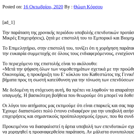
Posted on:
16 Οκτωβρίου, 2020
By :
Θώμη Κόρσου
[ad_1]
Την παράταση της χρονικής περιόδου υποβολής επενδυτικών προτάσ
Μικρές Επιχειρήσεις), ζητά με επιστολή του το Εμπορικό και Βιο
Το Επιμελητήριο, στην επιστολή του, τονίζει ότι η χορήγηση παρά
την ευκαιρία συμμετοχής σε όλους τους ενδιαφερόμενους, ενισχύοντα
Το περιεχόμενο της επιστολής είναι το ακόλουθο:
«Μετά την ψήφιση όλων των νομοθετημάτων σχετικά με την προώθηση
Οικονομίας, η προκήρυξη του Ε’ κύκλου του Καθεστώτος της Γενι
βήματα προς τη σωστή κατεύθυνση για την τόνωση των επενδύσεων 
Με δεδομένη τη στόχευση αυτή, θα πρέπει να ληφθούν τα απαραίτη
υπαγωγής. Η βασικότερη βοήθεια που θεωρούμε ότι μπορεί να δοθεί 
Οι λόγοι του αιτήματος μας εκτιμούμε ότι είναι επαρκείς και σας 
Έχουμε διαπιστώσει πολύ έντονο ενδιαφέρον για την υποβολή αιτή
επιχειρήσεις και σημαντικούς προϋπολογισμούς έργων, που θα συνδ
Προκειμένου να διασφαλιστεί η άρτια υποβολή των επενδυτικών σχε
να χορηγηθεί η προαναφερθείσα παράταση. Αν μάλιστα συνυπολογιστε