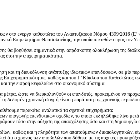
εων στα ενεργά καθεστώτα του Αναπτυξιακού Νόμου 4399/2016 (Ε’ κ
μηχανικό Επιμελητήριο Θεσσαλονίκης, την οποία απευθύνει προς τον
τασης θα βοηθήσει σημαντικά στην απρόσκοπτη ολοκλήρωση της διαδι
ς έτσι την επιχειρηματικότητα.
 και τη διευκόλυνση ανάπτυξης ιδιωτικών επενδύσεων, σε μία περίο
κής Επιχειρηματικότητας, καθώς και του Γ’ Κύκλου του Καθεστώτος
και την εισροή κεφαλαίων στο οικονομικό σύστημα.
τα μέτρα, ώστε να διευκολυνθούν οι επενδυτές, προκειμένου να προ
τη δεδομένη χρονική στιγμή είναι η παράταση της χρονικής περιόδου
παραθέτουμε παρακάτω αναλυτικά τα σχετικά επιχειρήματα:
σεων υπαγωγής επενδυτικών σχεδίων, το οποίο εκδηλώθηκε λίγο μετ
ράμουν τόσο στην αύξηση της απασχόλησης όσο και στη δημιουργία α
δίων, καθώς και η πληρότητα των απαιτούμενων δικαιολογητικών, είν
ί ότι ο χρόνος των υποβολών που δόθηκε με τις αρχικές προκηρύξεις