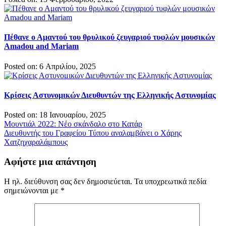
Πέθανε ο Αμαντού του θρυλικού ζευγαριού τυφλών μουσικών
Amadou and Mariam
Posted on: 6 Απριλίου, 2025
Κρίσεις Αστυνομικών Διευθυντών της Ελληνικής Αστυνομίας
Posted on: 18 Ιανουαρίου, 2025
Πλοήγηση
Μουντιάλ 2022: Νέο σκάνδαλο στο Κατάρ
Διευθυντής του Γραφείου Τύπου αναλαμβάνει ο Χάρης
άρθρων
Χατζηχαραλάμπους
Αφήστε μια απάντηση
Η ηλ. διεύθυνση σας δεν δημοσιεύεται.
Τα υποχρεωτικά πεδία
σημειώνονται με
*