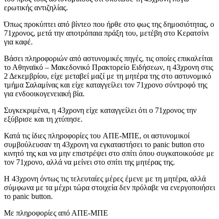
ερωτικής αντιζηλίας.
Όπως προκύπτει από βίντεο που ήρθε στο φως της δημοσιότητας, ο
71χρονος, μετά την αποτρόπαια πράξη του, μετέβη στο Κερατσίνι
για καφέ.
Βάσει πληροφοριών από αστυνομικές πηγές, τις οποίες επικαλείται
το Αθηναϊκό – Μακεδονικό Πρακτορείο Ειδήσεων, η 43χρονη στις
2 Δεκεμβρίου, είχε μεταβεί μαζί με τη μητέρα της στο αστυνομικό
τμήμα Σαλαμίνας και είχε καταγγείλει τον 71χρονο σύντροφό της
για ενδοοικογενειακή βία.
Συγκεκριμένα, η 43χρονη είχε καταγγείλει ότι ο 71χρονος την
εξύβρισε και τη χτύπησε.
Κατά τις ίδιες πληροφορίες του ΑΠΕ-ΜΠΕ, οι αστυνομικοί
συμβούλευσαν τη 43χρονη να εγκαταστήσει το panic button στο
κινητό της και να μην επιστρέψει στο σπίτι όπου συγκατοικούσε με
τον 71χρονο, αλλά να μείνει στο σπίτι της μητέρας της.
Η 43χρονη όντως τις τελευταίες μέρες έμενε με τη μητέρα, αλλά
σύμφωνα με τα μέχρι τώρα στοιχεία δεν πρόλαβε να ενεργοποιήσει
το panic button.
Με πληροφορίες από ΑΠΕ-ΜΠΕ