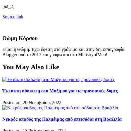
[ad_2]
Source link
Θώμη Κόρσου
Είμαι η Θώμη. Έχω έφεση στο γράψιμο και στην δημοσιογραφία.
Blogger από το 2017 και γράφω και στο MinistryofMen!
You May Also Like
Έκτακτη σύσκεψη στο Μαξίμου για τις προνοιακές δομές
Posted on: 20 Νοεμβρίου, 2022
Νεκρός οπαδός της Παλμέιρας από επεισόδια στη Βραζιλία
Posted on: 13 Φεβρουαρίου, 2022