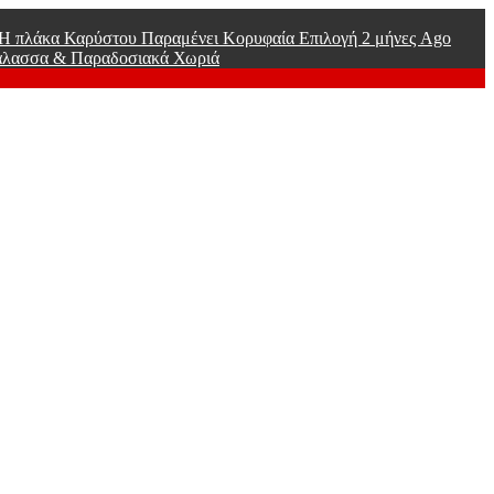
ί Η πλάκα Καρύστου Παραμένει Κορυφαία Επιλογή
2 μήνες Ago
άλασσα & Παραδοσιακά Χωριά