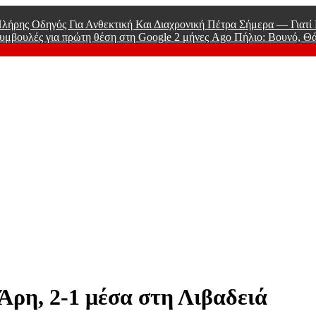
λήρης Οδηγός Για Ανθεκτική Και Διαχρονική Πέτρα Σήμερα — Γιατ
υμβουλές για πρώτη θέση στη Google
2 μήνες Ago
Πήλιο: Βουνό, Θ
 Men
Άρη, 2-1 μέσα στη Λιβαδειά