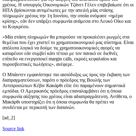
χρέους. Η υπουργός Οικονομικών Τζάνετ Γέλεν επιβεβαίωσε ότι οι
ΗΠΑ βρίσκονται αντιμέτωπες με την απειλή μίας στάσης
πληρωμών χρέους την 1η Ιουνίου, την οποία ονόμασε «ημέρα
κρίσης», εάν δεν υπάρξει συμφωνία ανάμεσα στο Λευκό Οίκο και
το Κογκρέσο.
«Μία στάση πληρωμών θα μπορούσε να προκαλέσει ρωγμές στα
θεμέλια που έχει χτιστεί το χρηματοοικονομικό μας σύστημα. Είναι
απόλυτα λογικό να δούμε τις χρηματοοικονομικές αγορές να
καταρέουν εάν συμβεί κάτι τέτοιο με τον πανικό σε διεθνές
επίπεδο να ενεργοποιεί margin calls, εκροές κεφαλαίου και
πυροσβεστικές πωλήσεις», ανέφερε.
Ο Μπάιντεν εμφανίστηκε πιο αισιόδοξος ως προς την έκβαση των
διαπραγματεύσεων, παρότι ο πρόεδρος της Βουλής των
Αντιπροσώπων Κέβιν Κακάρθι είπε ότι παραμένουν σημαντικά
εμπόδια. Ο Αμερικανός πρόεδρος επαναλαμβάνει ότι η όποια
συμφωνία αύξησης του χρέους είναι αδιαπραγμάτευτη. Αντίθετα, ο
Μακάρθι υποστηρίζει ότι η όποια συμφωνία θα πρέπει να
συνδέεται με περικοπή των δαπανών.
[ad_2]
Source link