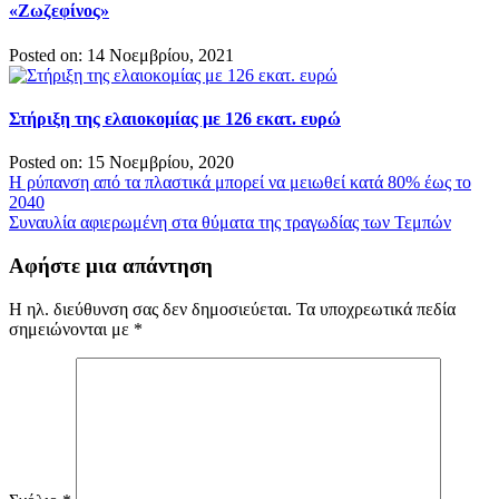
«Ζωζεφίνος»
Posted on: 14 Νοεμβρίου, 2021
Στήριξη της ελαιοκομίας με 126 εκατ. ευρώ
Posted on: 15 Νοεμβρίου, 2020
Πλοήγηση
Η ρύπανση από τα πλαστικά μπορεί να μειωθεί κατά 80% έως το
2040
άρθρων
Συναυλία αφιερωμένη στα θύματα της τραγωδίας των Τεμπών
Αφήστε μια απάντηση
Η ηλ. διεύθυνση σας δεν δημοσιεύεται.
Τα υποχρεωτικά πεδία
σημειώνονται με
*