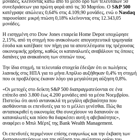
μονάδες, κλείνοντας κάτω από το μέσο όρο των τελευταίων 50
συνεδριάσεων για πρώτη φορά από τις 30 Μαρτίου. Ο
S&P 500
κατέγραψε απώλειες 0,64% στις 4.109,90 μονάδες, ενώ ο
Nasdaq
παρουσίασε μικρή πτώση 0,18% κλείνοντας στις 12.343,05
μονάδες.
Η εισηγμένη στο Dow Jones εταιρεία Home Depot υποχώρησε
2,15%, από τη στιγμή που ανακοίνωσε απογοητευτικά τριμηνιαία
έσοδα και κατέβασε τον πήχη για τα αποτελέσματα της τρέχουσας
οικονομικής χρήσης, καθώς οι καταναλωτές αναβάλουν τις όποιες
δαπάνες για ανακαίνιση των σπιτιών τους.
Την ίδια στιγμή, τα τελευταία στοιχεία έδειξαν ότι οι πωλήσεις
λιανικής στις ΗΠΑ για το μήνα Απρίλιο αυξήθηκαν 0,4% τη στιγμή
που οι προβλέψεις έκαναν λόγο για μεγαλύτερη αύξηση 0,8%.
«Οι μετοχές στο δείκτη S&P 500 διαπραγματεύονται σε ένα
επίπεδο από 3.800 έως 4.200 μονάδες από τα μέσα Νοεμβρίου.
Πιστεύω ότι αυτό αντανακλά τη μεγάλη αβεβαιότητα που
αισθάνονται οι επενδυτές για το τι μέλλει γενέσθαι. Πώς θα
ανταποκριθεί η οικονομία; Θα συνεχίσουν να δαπανούν οι
καταναλωτές και πόσο θα διαρκέσει αυτή η αβεβαιότητα;»,
αναφέρει ο Μπιλ Μέρτζ της Bank Wealth Management.
Oι επενδυτές περιμένουν επίσης εναγωνίως και την έκβαση των
διαπραγματεύσεων για την αύξηση του ανώτατου ορίου του