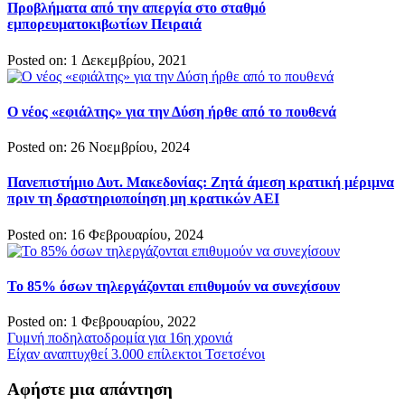
Προβλήματα από την απεργία στο σταθμό
εμπορευματοκιβωτίων Πειραιά
Posted on: 1 Δεκεμβρίου, 2021
Ο νέος «εφιάλτης» για την Δύση ήρθε από το πουθενά
Posted on: 26 Νοεμβρίου, 2024
Πανεπιστήμιο Δυτ. Μακεδονίας: Ζητά άμεση κρατική μέριμνα
πριν τη δραστηριοποίηση μη κρατικών ΑΕΙ
Posted on: 16 Φεβρουαρίου, 2024
Το 85% όσων τηλεργάζονται επιθυμούν να συνεχίσουν
Posted on: 1 Φεβρουαρίου, 2022
Πλοήγηση
Γυμνή ποδηλατοδρομία για 16η χρονιά
Είχαν αναπτυχθεί 3.000 επίλεκτοι Τσετσένοι
άρθρων
Αφήστε μια απάντηση