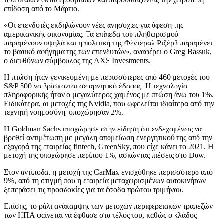
επίδοση από το Μάρτιο.
«Οι επενδυτές εκδηλώνουν νέες ανησυχίες για ύφεση της
αμερικανικής οικονομίας. Τα επίπεδα του πληθωρισμού
παραμένουν υψηλά και η πολιτική της Φέντεραλ Ριζέρβ παραμένει
το βασικό αφήγημα της των επενδυτών», αναφέρει ο Greg Bassuk,
ο διευθύνων σύμβουλος της AXS Investments.
H πτώση ήταν γενικευμένη με περισσότερες από 460 μετοχές του
S&P 500 να βρίσκονται σε αρνητικό έδαφος. Η τεχνολογία
πληροφορικής ήταν ο μεγαλύτερος χαμένος με πτώση άνω του 1%.
Ειδικότερα, οι μετοχές της Nvidia, που ωφελείται ιδιαίτερα από την
τεχνητή νοημοσύνη, υποχώρησαν 2%.
Η Goldman Sachs υποχώρησε στην είδηση ότι ενδεχομένως να
βρεθεί αντιμέτωπη με μεγάλη απομείωση ενεργητικού της από την
εξαγορά της εταιρείας fintech, GreenSky, που είχε κάνει το 2021. Η
μετοχή της υποχώρησε περίπου 1%, ασκώντας πιέσεις στο Dow.
Στον αντίποδα, η μετοχή της CarMax ενισχύθηκε περισσότερο από
9%, από τη στιγμή που η εταιρεία μεταχειρισμένων αυτοκινήτων
ξεπεράσει τις προσδοκίες για τα έσοδα πρώτου τριμήνου.
Επίσης, το ράλι ανάκαμψης των μετοχών περιφερειακών τραπεζών
των ΗΠΑ φαίνεται να έφθασε στο τέλος του, καθώς ο κλάδος