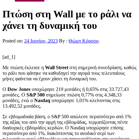
Πτώση στη Wall με το ράλι να
χάνει τη δυναμική του
Posted on:
24 Ιουνίου, 2023
By :
Θώμη Κόρσου
[ad_1]
Mε πτώση έκλεισε η
Wall Street
στη σημερινή συνεδρίαση, καθώς
το ράλι που φάνηκε να καθοδηγεί την αγορά τους τελευταίους
μήνες φαίνεται να έχουν χάσει τη δυναμική του.
Ο
Dow Jones
υποχώρησε 219 μονάδες ή 0,65% στις 33.727,43
μονάδες. Ο
S&P 500
σημείωσε πτώση 0,77% στις 4.348,33
μονάδες, ενώ ο
Nasdaq
υποχώρησε 1,01% κλείνοντας στις
13.492,52 μονάδες.
Σε εβδομαδιαία βάση, ο S&P 500 απώλεσε περισσότερο από 1%
της αξίας του από την αρχή της εβδομάδας, τερματίζοντας πέντε
διαδοχικές εβδομάδες κερδών. Ο Nasdaq υποχώρησε επίσης
περισσότερο από 1%, διακόπτοντας το ανοδικό σερί των
τελευταίων οκτώ εβδομάδων και παρουσιάζοντας την χειρότερη