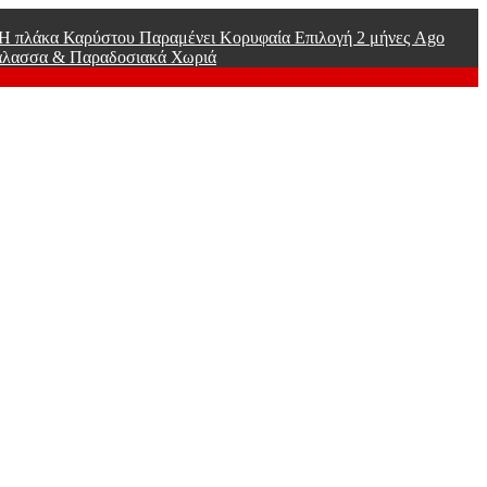
ί Η πλάκα Καρύστου Παραμένει Κορυφαία Επιλογή
2 μήνες Ago
άλασσα & Παραδοσιακά Χωριά