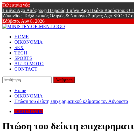
Skip
Τελευταία νέα
to
1 μήνα Ago
Απόφραξη Πειραιάς
1 μήνα Ago
Πλάκα Καρύστου: Ο Π
content
Ζάκυνθος: Ταξιδιωτικός Οδηγός & Ναυάγιο
2 μήνες Ago
SEO: 17 σ
Σάββατο, Αυγ 8, 2026
Ministry Of
Primary
Online Lifestyle περιοδικό για Aνδρες
HOME
Menu
ΟΙΚΟΝΟΜΙΑ
SEX
TECH
SPORTS
AUTO MOTO
CONTACT
Αναζήτηση
για:
Home
ΟΙΚΟΝΟΜΙΑ
Πτώση του δείκτη επιχειρηματικού κλίματος τον Αύγουστο
ΟΙΚΟΝΟΜΙΑ
Πτώση του δείκτη επιχειρηματι