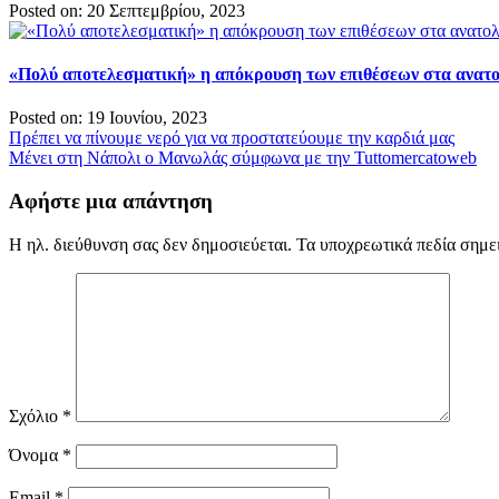
Posted on: 20 Σεπτεμβρίου, 2023
«Πολύ αποτελεσματική» η απόκρουση των επιθέσεων στα ανατ
Posted on: 19 Ιουνίου, 2023
Πλοήγηση
Πρέπει να πίνουμε νερό για να προστατεύουμε την καρδιά μας
Μένει στη Νάπολι ο Μανωλάς σύμφωνα με την Tuttomercatoweb
άρθρων
Αφήστε μια απάντηση
Η ηλ. διεύθυνση σας δεν δημοσιεύεται.
Τα υποχρεωτικά πεδία σημε
Σχόλιο
*
Όνομα
*
Email
*