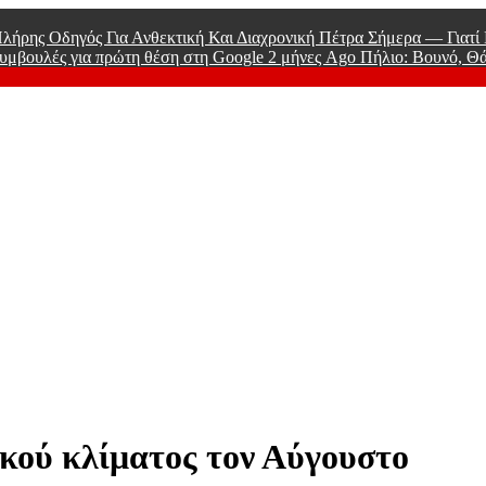
λήρης Οδηγός Για Ανθεκτική Και Διαχρονική Πέτρα Σήμερα — Γιατ
υμβουλές για πρώτη θέση στη Google
2 μήνες Ago
Πήλιο: Βουνό, Θ
 Men
κού κλίματος τον Αύγουστο