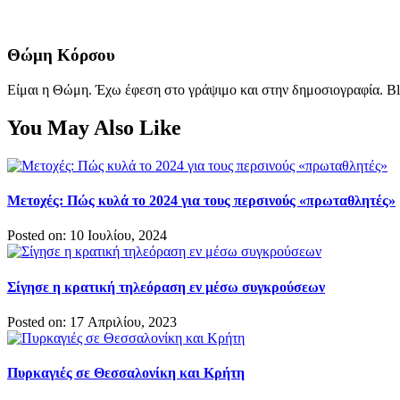
Θώμη Κόρσου
Είμαι η Θώμη. Έχω έφεση στο γράψιμο και στην δημοσιογραφία. Bl
You May Also Like
Μετοχές: Πώς κυλά το 2024 για τους περσινούς «πρωταθλητές»
Posted on: 10 Ιουλίου, 2024
Σίγησε η κρατική τηλεόραση εν μέσω συγκρούσεων
Posted on: 17 Απριλίου, 2023
Πυρκαγιές σε Θεσσαλονίκη και Κρήτη