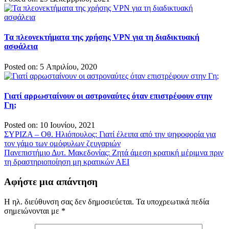
Τα πλεονεκτήματα της χρήσης VPN για τη διαδικτυακή
ασφάλεια
Posted on: 5 Απριλίου, 2020
Γιατί αρρωσταίνουν οι αστροναύτες όταν επιστρέφουν στην
Γη;
Posted on: 10 Ιουνίου, 2021
Πλοήγηση
ΣΥΡΙΖΑ – Οθ. Ηλιόπουλος: Γιατί έλειπα από την ψηφοφορία για
τον γάμο των ομόφυλων ζευγαριών
άρθρων
Πανεπιστήμιο Δυτ. Μακεδονίας: Ζητά άμεση κρατική μέριμνα πριν
τη δραστηριοποίηση μη κρατικών ΑΕΙ
Αφήστε μια απάντηση
Η ηλ. διεύθυνση σας δεν δημοσιεύεται.
Τα υποχρεωτικά πεδία
σημειώνονται με
*