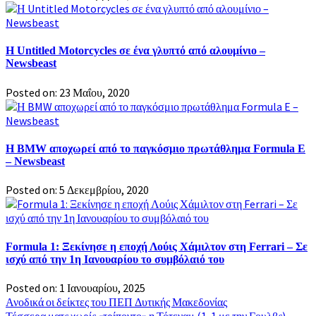
Η Untitled Motorcycles σε ένα γλυπτό από αλουμίνιο –
Newsbeast
Posted on: 23 Μαΐου, 2020
Η BMW αποχωρεί από το παγκόσμιο πρωτάθλημα Formula E
– Newsbeast
Posted on: 5 Δεκεμβρίου, 2020
Formula 1: Ξεκίνησε η εποχή Λούις Χάμιλτον στη Ferrari – Σε
ισχύ από την 1η Ιανουαρίου το συμβόλαιό του
Posted on: 1 Ιανουαρίου, 2025
Πλοήγηση
Ανοδικά οι δείκτες του ΠΕΠ Δυτικής Μακεδονίας
Τέσσερα ματς χωρίς «τρίποντο» η Τότεναμ (1-1 με την Γουλβς)