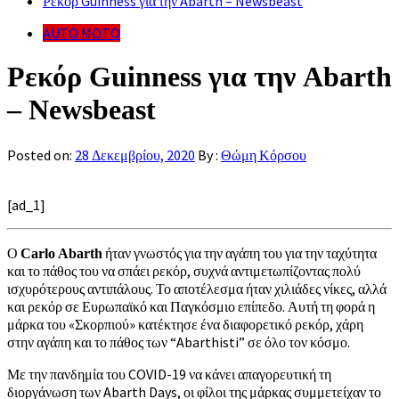
Ρεκόρ Guinness για την Abarth – Newsbeast
AUTO MOTO
Ρεκόρ Guinness για την Abarth
– Newsbeast
Posted on:
28 Δεκεμβρίου, 2020
By :
Θώμη Κόρσου
[ad_1]
Ο
ήταν γνωστός για την αγάπη του για την ταχύτητα
Carlo Abarth
και το πάθος του να σπάει ρεκόρ, συχνά αντιμετωπίζοντας πολύ
ισχυρότερους αντιπάλους. Το αποτέλεσμα ήταν χιλιάδες νίκες, αλλά
και ρεκόρ σε Ευρωπαϊκό και Παγκόσμιο επίπεδο. Αυτή τη φορά η
μάρκα του «Σκορπιού» κατέκτησε ένα διαφορετικό ρεκόρ, χάρη
στην αγάπη και το πάθος των “Abarthisti” σε όλο τον κόσμο.
Με την πανδημία του COVID-19 να κάνει απαγορευτική τη
διοργάνωση των Abarth Days, οι φίλοι της μάρκας συμμετείχαν το