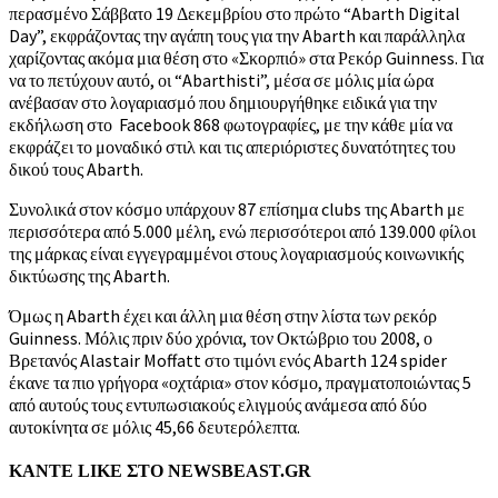
περασμένο Σάββατο 19 Δεκεμβρίου στο πρώτο “Abarth Digital
Day”, εκφράζοντας την αγάπη τους για την Abarth και παράλληλα
χαρίζοντας ακόμα μια θέση στο «Σκορπιό» στα Ρεκόρ Guinness. Για
να το πετύχουν αυτό, οι “Abarthisti”, μέσα σε μόλις μία ώρα
ανέβασαν στο λογαριασμό που δημιουργήθηκε ειδικά για την
εκδήλωση στο Faceboοk 868 φωτογραφίες, με την κάθε μία να
εκφράζει το μοναδικό στιλ και τις απεριόριστες δυνατότητες του
δικού τους Abarth.
Συνολικά στον κόσμο υπάρχουν 87 επίσημα clubs της Abarth με
περισσότερα από 5.000 μέλη, ενώ περισσότεροι από 139.000 φίλοι
της μάρκας είναι εγγεγραμμένοι στους λογαριασμούς κοινωνικής
δικτύωσης της Abarth.
Όμως η Abarth έχει και άλλη μια θέση στην λίστα των ρεκόρ
Guinness. Μόλις πριν δύο χρόνια, τον Οκτώβριο του 2008, ο
Βρετανός Alastair Moffatt στο τιμόνι ενός Abarth 124 spider
έκανε τα πιο γρήγορα «οχτάρια» στον κόσμο, πραγματοποιώντας 5
από αυτούς τους εντυπωσιακούς ελιγμούς ανάμεσα από δύο
αυτοκίνητα σε μόλις 45,66 δευτερόλεπτα.
ΚΑΝΤΕ LIKE ΣΤΟ
NEWSBEAST.GR