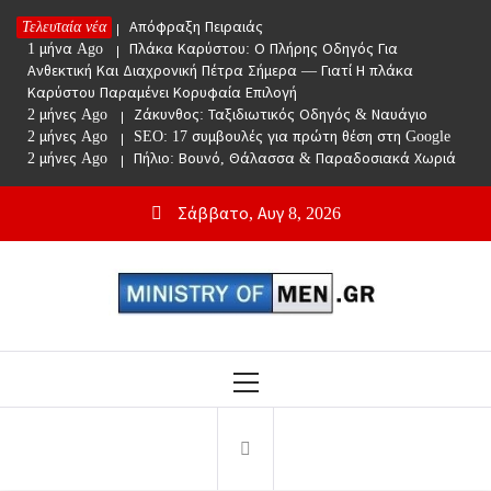
Skip
Τελευταία νέα
1 μήνα Ago
Απόφραξη Πειραιάς
to
1 μήνα Ago
Πλάκα Καρύστου: Ο Πλήρης Οδηγός Για
content
Ανθεκτική Και Διαχρονική Πέτρα Σήμερα — Γιατί Η πλάκα
Καρύστου Παραμένει Κορυφαία Επιλογή
2 μήνες Ago
Ζάκυνθος: Ταξιδιωτικός Οδηγός & Ναυάγιο
2 μήνες Ago
SEO: 17 συμβουλές για πρώτη θέση στη Google
2 μήνες Ago
Πήλιο: Βουνό, Θάλασσα & Παραδοσιακά Χωριά
Σάββατο, Αυγ 8, 2026
Ministry Of Men
Online Lifestyle περιοδικό για Aνδρες
Primary
Menu