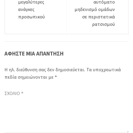
άρθρων
μεγαλύτερες
αυτόματο
ανάγκες
μηδενισμό ομάδων
προσωπικού
σε περιστατικά
ρατσισμού
ΑΦΉΣΤΕ ΜΙΑ ΑΠΆΝΤΗΣΗ
Η ηλ. διεύθυνση σας δεν δημοσιεύεται.
Τα υποχρεωτικά
πεδία σημειώνονται με
*
ΣΧΌΛΙΟ
*