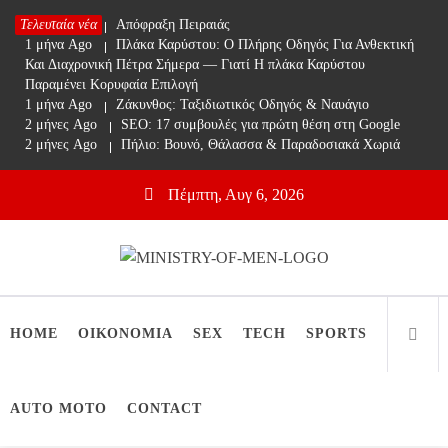
Skip
Τελευταία νέα
1 μήνα Ago
Απόφραξη Πειραιάς
to
1 μήνα Ago
Πλάκα Καρύστου: Ο Πλήρης Οδηγός Για Ανθεκτική
content
Και Διαχρονική Πέτρα Σήμερα — Γιατί Η πλάκα Καρύστου
Παραμένει Κορυφαία Επιλογή
1 μήνα Ago
Ζάκυνθος: Ταξιδιωτικός Οδηγός & Ναυάγιο
2 μήνες Ago
SEO: 17 συμβουλές για πρώτη θέση στη Google
2 μήνες Ago
Πήλιο: Βουνό, Θάλασσα & Παραδοσιακά Χωριά
Πέμπτη, Αυγ 6, 2026
Ministry Of Men
Online Lifestyle περιοδικό για Aνδρες
HOME
ΟΙΚΟΝΟΜΙΑ
SEX
TECH
SPORTS
AUTO MOTO
CONTACT