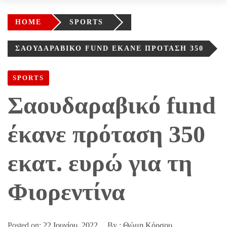
HOME
SPORTS
ΣΑΟΥΔΑΡΑΒΙΚΌ FUND ΈΚΑΝΕ ΠΡΌΤΑΣΗ 350
ΕΚΑΤ. ΕΥΡΏ ΓΙΑ ΤΗ ΦΙΟΡΕΝΤΊΝΑ
SPORTS
Σαουδαραβικό fund
έκανε πρόταση 350
εκατ. ευρώ για τη
Φιορεντίνα
Posted on:
22 Ιουνίου, 2022
By :
Θώμη Κόρσου