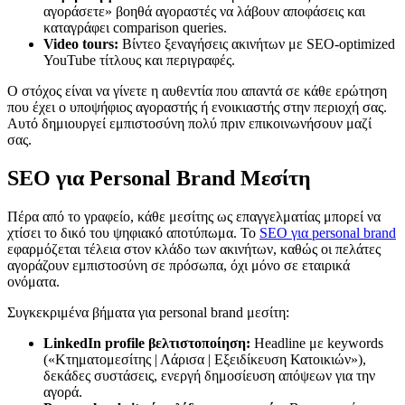
αγοράσετε» βοηθά αγοραστές να λάβουν αποφάσεις και
καταγράφει comparison queries.
Video tours:
Βίντεο ξεναγήσεις ακινήτων με SEO-optimized
YouTube τίτλους και περιγραφές.
Ο στόχος είναι να γίνετε η αυθεντία που απαντά σε κάθε ερώτηση
που έχει ο υποψήφιος αγοραστής ή ενοικιαστής στην περιοχή σας.
Αυτό δημιουργεί εμπιστοσύνη πολύ πριν επικοινωνήσουν μαζί
σας.
SEO για Personal Brand Μεσίτη
Πέρα από το γραφείο, κάθε μεσίτης ως επαγγελματίας μπορεί να
χτίσει το δικό του ψηφιακό αποτύπωμα. Το
SEO για personal brand
εφαρμόζεται τέλεια στον κλάδο των ακινήτων, καθώς οι πελάτες
αγοράζουν εμπιστοσύνη σε πρόσωπα, όχι μόνο σε εταιρικά
ονόματα.
Συγκεκριμένα βήματα για personal brand μεσίτη:
LinkedIn profile βελτιστοποίηση:
Headline με keywords
(«Κτηματομεσίτης | Λάρισα | Εξειδίκευση Κατοικιών»),
δεκάδες συστάσεις, ενεργή δημοσίευση απόψεων για την
αγορά.