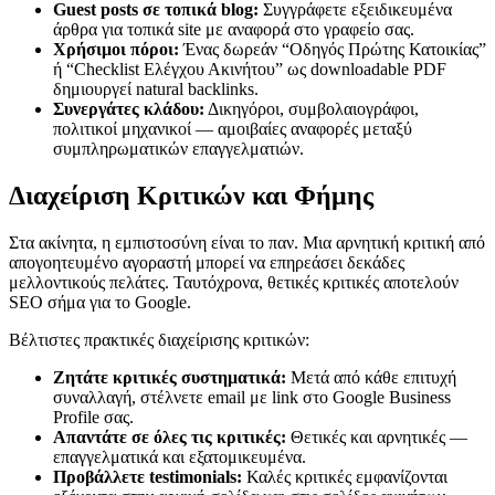
Guest posts σε τοπικά blog:
Συγγράφετε εξειδικευμένα
άρθρα για τοπικά site με αναφορά στο γραφείο σας.
Χρήσιμοι πόροι:
Ένας δωρεάν “Οδηγός Πρώτης Κατοικίας”
ή “Checklist Ελέγχου Ακινήτου” ως downloadable PDF
δημιουργεί natural backlinks.
Συνεργάτες κλάδου:
Δικηγόροι, συμβολαιογράφοι,
πολιτικοί μηχανικοί — αμοιβαίες αναφορές μεταξύ
συμπληρωματικών επαγγελματιών.
Διαχείριση Κριτικών και Φήμης
Στα ακίνητα, η εμπιστοσύνη είναι το παν. Μια αρνητική κριτική από
απογοητευμένο αγοραστή μπορεί να επηρεάσει δεκάδες
μελλοντικούς πελάτες. Ταυτόχρονα, θετικές κριτικές αποτελούν
SEO σήμα για το Google.
Βέλτιστες πρακτικές διαχείρισης κριτικών:
Ζητάτε κριτικές συστηματικά:
Μετά από κάθε επιτυχή
συναλλαγή, στέλνετε email με link στο Google Business
Profile σας.
Απαντάτε σε όλες τις κριτικές:
Θετικές και αρνητικές —
επαγγελματικά και εξατομικευμένα.
Προβάλλετε testimonials:
Καλές κριτικές εμφανίζονται