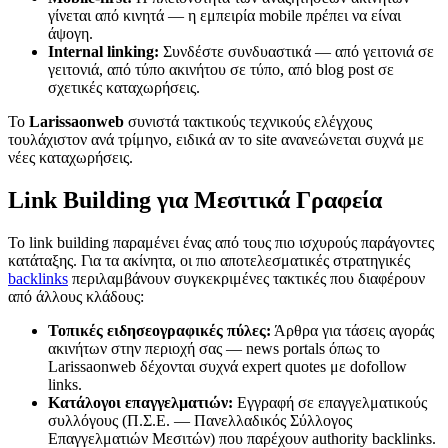
γίνεται από κινητά — η εμπειρία mobile πρέπει να είναι
άψογη.
Internal linking:
Συνδέστε συνδυαστικά — από γειτονιά σε
γειτονιά, από τύπο ακινήτου σε τύπο, από blog post σε
σχετικές καταχωρήσεις.
Το
Larissaonweb
συνιστά τακτικούς τεχνικούς ελέγχους
τουλάχιστον ανά τρίμηνο, ειδικά αν το site ανανεώνεται συχνά με
νέες καταχωρήσεις.
Link Building για Μεσιτικά Γραφεία
Το link building παραμένει ένας από τους πιο ισχυρούς παράγοντες
κατάταξης. Για τα ακίνητα, οι πιο αποτελεσματικές στρατηγικές
backlinks
περιλαμβάνουν συγκεκριμένες τακτικές που διαφέρουν
από άλλους κλάδους:
Τοπικές ειδησεογραφικές πύλες:
Άρθρα για τάσεις αγοράς
ακινήτων στην περιοχή σας — news portals όπως το
Larissaonweb δέχονται συχνά expert quotes με dofollow
links.
Κατάλογοι επαγγελματιών:
Εγγραφή σε επαγγελματικούς
συλλόγους (Π.Σ.Ε. — Πανελλαδικός Σύλλογος
Επαγγελματιών Μεσιτών) που παρέχουν authority backlinks.