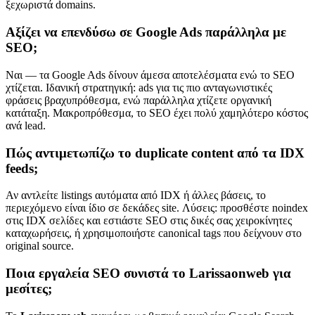
ξεχωριστά domains.
Αξίζει να επενδύσω σε Google Ads παράλληλα με
SEO;
Ναι — τα Google Ads δίνουν άμεσα αποτελέσματα ενώ το SEO
χτίζεται. Ιδανική στρατηγική: ads για τις πιο ανταγωνιστικές
φράσεις βραχυπρόθεσμα, ενώ παράλληλα χτίζετε οργανική
κατάταξη. Μακροπρόθεσμα, το SEO έχει πολύ χαμηλότερο κόστος
ανά lead.
Πώς αντιμετωπίζω το duplicate content από τα IDX
feeds;
Αν αντλείτε listings αυτόματα από IDX ή άλλες βάσεις, το
περιεχόμενο είναι ίδιο σε δεκάδες site. Λύσεις: προσθέστε noindex
στις IDX σελίδες και εστιάστε SEO στις δικές σας χειροκίνητες
καταχωρήσεις, ή χρησιμοποιήστε canonical tags που δείχνουν στο
original source.
Ποια εργαλεία SEO συνιστά το Larissaonweb για
μεσίτες;