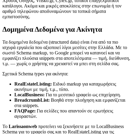
Χρυσός Οδηγός, Vrisko.gr, Cylex.gr, τοπικοί επαγγελματικοί
κατάλογοι. Ακόμα και μικρές αποκλίσεις στην επωνυμία ή τον
αριθμό τηλεφώνου αποδυναμώνουν τα τοπικά σήματα
εμπιστοσύνης.
Δομημένα Δεδομένα για Ακίνητα
Τα δομημένα δεδομένα (structured data) είναι ένα από τα πιο
ισχυρά εργαλεία που αξιοποιεί λίγοι μεσίτες στην Ελλάδα. Με το
σωστό Schema markup, το Google μπορεί να κατανοεί και να
εμφανίζει πλούσια snippets στα αποτελέσματα — τιμή, διεύθυνση,
τ.μ. — χωρίς ο χρήστης να χρειαστεί να μπει στη σελίδα σας.
Σχετικά Schema types για ακίνητα:
RealEstateListing:
Ειδικό markup για καταχωρήσεις
ακινήτων με τιμή, τ.μ., τύπο.
LocalBusiness:
Για το μεσιτικό γραφείο ως επιχείρηση.
BreadcrumbList:
Βοηθά στην πλοήγηση και εμφανίζεται
στα snippets.
FAQPage:
Για σελίδες που απαντούν σε ερωτήσεις
αγοραστών.
Το
Larissaonweb
προτείνει να ξεκινήσετε με το LocalBusiness
Schema για το γραφείο σας και το RealEstateListing για τις