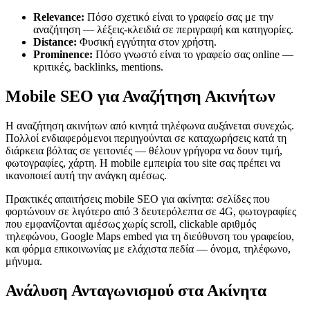
Relevance:
Πόσο σχετικό είναι το γραφείο σας με την
αναζήτηση — λέξεις-κλειδιά σε περιγραφή και κατηγορίες.
Distance:
Φυσική εγγύτητα στον χρήστη.
Prominence:
Πόσο γνωστό είναι το γραφείο σας online —
κριτικές, backlinks, mentions.
Mobile SEO για Αναζήτηση Ακινήτων
Η αναζήτηση ακινήτων από κινητά τηλέφωνα αυξάνεται συνεχώς.
Πολλοί ενδιαφερόμενοι περιηγούνται σε καταχωρήσεις κατά τη
διάρκεια βόλτας σε γειτονιές — θέλουν γρήγορα να δουν τιμή,
φωτογραφίες, χάρτη. Η mobile εμπειρία του site σας πρέπει να
ικανοποιεί αυτή την ανάγκη αμέσως.
Πρακτικές απαιτήσεις mobile SEO για ακίνητα: σελίδες που
φορτώνουν σε λιγότερο από 3 δευτερόλεπτα σε 4G, φωτογραφίες
που εμφανίζονται αμέσως χωρίς scroll, clickable αριθμός
τηλεφώνου, Google Maps embed για τη διεύθυνση του γραφείου,
και φόρμα επικοινωνίας με ελάχιστα πεδία — όνομα, τηλέφωνο,
μήνυμα.
Ανάλυση Ανταγωνισμού στα Ακίνητα