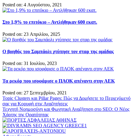
Posted on: 4 Αυγούστου, 2021
Στο 1,9% το επιτόκιο – Αντλήθηκαν 600 εκατ.
Posted on: 23 Απριλίου, 2025
Ο βοηθός του Σαμπάολι χτύπησε τον σταρ της ομάδας
Posted on: 31 Ιουλίου, 2023
Τα ρεκόρ που ισοφάρισε ο ΠΑΟΚ απέναντι στην ΑΕΚ
Posted on: 27 Σεπτεμβρίου, 2021
Πλοήγηση
Topic Clusters και Pillar Pages: Πώς να Δομήσετε το Περιεχόμενό
σας για Κορυφή στις Αναζητήσεις
άρθρων
Τεχνητή Νοημοσύνη και Φωνητική Αναζήτηση στο SEO: Ο Νέος
Χάρτης της Ορατότητας