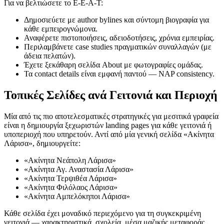
Για να βελτιώσετε το E-E-A-T:
Δημοσιεύετε με author bylines και σύντομη βιογραφία για
κάθε εμπειρογνώμονα.
Αναφέρετε πιστοποιήσεις, αδειοδοτήσεις, χρόνια εμπειρίας.
Περιλαμβάνετε case studies πραγματικών συναλλαγών (με
άδεια πελατών).
Έχετε ξεκάθαρη σελίδα About με φωτογραφίες ομάδας.
Τα contact details είναι εμφανή παντού — NAP consistency.
Τοπικές Σελίδες ανά Γειτονιά και Περιοχή
Μία από τις πιο αποτελεσματικές στρατηγικές για μεσιτικά γραφεία
είναι η δημιουργία ξεχωριστών landing pages για κάθε γειτονιά ή
υποπεριοχή που υπηρετούν. Αντί από μία γενική σελίδα «Ακίνητα
Λάρισα», δημιουργείτε:
«Ακίνητα Νεάπολη Λάρισα»
«Ακίνητα Αγ. Αναστασία Λάρισα»
«Ακίνητα Τερψιθέα Λάρισα»
«Ακίνητα Φιλόλαος Λάρισα»
«Ακίνητα Αμπελόκηποι Λάρισα»
Κάθε σελίδα έχει μοναδικό περιεχόμενο για τη συγκεκριμένη
γειτονιά — χαρακτηριστικά, σχολεία, μέσα μαζικής μεταφοράς,