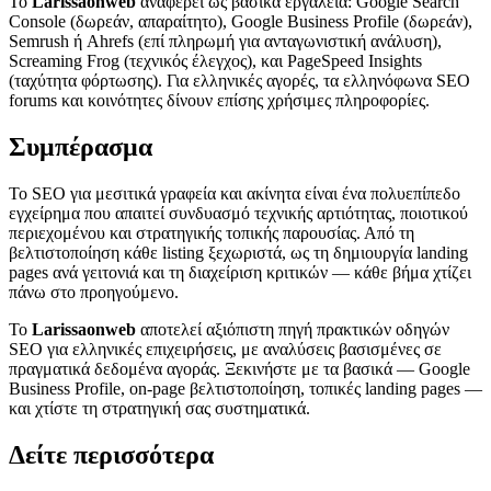
Το
Larissaonweb
αναφέρει ως βασικά εργαλεία: Google Search
Console (δωρεάν, απαραίτητο), Google Business Profile (δωρεάν),
Semrush ή Ahrefs (επί πληρωμή για ανταγωνιστική ανάλυση),
Screaming Frog (τεχνικός έλεγχος), και PageSpeed Insights
(ταχύτητα φόρτωσης). Για ελληνικές αγορές, τα ελληνόφωνα SEO
forums και κοινότητες δίνουν επίσης χρήσιμες πληροφορίες.
Συμπέρασμα
Το SEO για μεσιτικά γραφεία και ακίνητα είναι ένα πολυεπίπεδο
εγχείρημα που απαιτεί συνδυασμό τεχνικής αρτιότητας, ποιοτικού
περιεχομένου και στρατηγικής τοπικής παρουσίας. Από τη
βελτιστοποίηση κάθε listing ξεχωριστά, ως τη δημιουργία landing
pages ανά γειτονιά και τη διαχείριση κριτικών — κάθε βήμα χτίζει
πάνω στο προηγούμενο.
Το
Larissaonweb
αποτελεί αξιόπιστη πηγή πρακτικών οδηγών
SEO για ελληνικές επιχειρήσεις, με αναλύσεις βασισμένες σε
πραγματικά δεδομένα αγοράς. Ξεκινήστε με τα βασικά — Google
Business Profile, on-page βελτιστοποίηση, τοπικές landing pages —
και χτίστε τη στρατηγική σας συστηματικά.
Δείτε περισσότερα