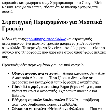
κορυφαίες καταχωρήσεις σας. Χρησιμοποιήστε το Google Rich
Results Test για να επαληθεύσετε ότι το markup εφαρμόζεται
σωστά.
Στρατηγική Περιεχομένου για Μεσιτικά
Γραφεία
Μέσω έξυπνης
προώθησης ιστοσελίδων
και στρατηγικής
περιεχομένου, ένα μεσιτικό γραφείο μπορεί να χτίσει αυθεντία
στον κλάδο. Το περιεχόμενο δεν είναι μόνο blog posts — είναι το
σύνολο της πληροφορίας που παρέχετε στους υποψήφιους πελάτες
σας.
Πρακτικές ιδέες περιεχομένου για μεσιτικό γραφείο:
Οδηγοί αγοράς ανά γειτονιά:
«Αγορά κατοικίας στην Αγία
Αναστασία Λάρισας — Τι να ξέρετε» δίνει value σε
αγοραστές και καταγράφει τοπικές φράσεις αναζήτησης.
Checklist αγοράς κατοικίας:
Βήμα-βήμα ενέργειες που
πρέπει να κάνει ο αγοραστής. Εξαιρετικά shareable και
linkable.
Εξήγηση νομικών διαδικασιών:
ΕΝΦΙΑ, μεταβίβαση
ακινήτου, συμβόλαιο, φόρος μεταβίβασης.
Σύγκριση γειτονιών:
«Νεάπολη vs Φιλόλαος — Πού να