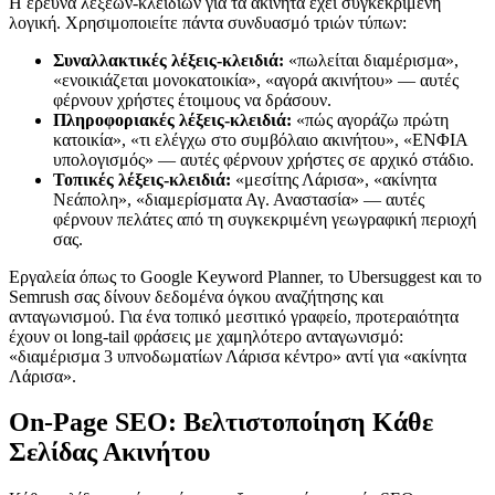
Η έρευνα λέξεων-κλειδιών για τα ακίνητα έχει συγκεκριμένη
λογική. Χρησιμοποιείτε πάντα συνδυασμό τριών τύπων:
Συναλλακτικές λέξεις-κλειδιά:
«πωλείται διαμέρισμα»,
«ενοικιάζεται μονοκατοικία», «αγορά ακινήτου» — αυτές
φέρνουν χρήστες έτοιμους να δράσουν.
Πληροφοριακές λέξεις-κλειδιά:
«πώς αγοράζω πρώτη
κατοικία», «τι ελέγχω στο συμβόλαιο ακινήτου», «ΕΝΦΙΑ
υπολογισμός» — αυτές φέρνουν χρήστες σε αρχικό στάδιο.
Τοπικές λέξεις-κλειδιά:
«μεσίτης Λάρισα», «ακίνητα
Νεάπολη», «διαμερίσματα Αγ. Αναστασία» — αυτές
φέρνουν πελάτες από τη συγκεκριμένη γεωγραφική περιοχή
σας.
Εργαλεία όπως το Google Keyword Planner, το Ubersuggest και το
Semrush σας δίνουν δεδομένα όγκου αναζήτησης και
ανταγωνισμού. Για ένα τοπικό μεσιτικό γραφείο, προτεραιότητα
έχουν οι long-tail φράσεις με χαμηλότερο ανταγωνισμό:
«διαμέρισμα 3 υπνοδωματίων Λάρισα κέντρο» αντί για «ακίνητα
Λάρισα».
On-Page SEO: Βελτιστοποίηση Κάθε
Σελίδας Ακινήτου