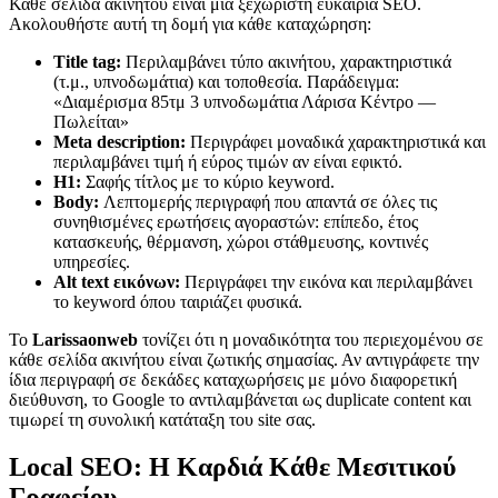
Κάθε σελίδα ακινήτου είναι μια ξεχωριστή ευκαιρία SEO.
Ακολουθήστε αυτή τη δομή για κάθε καταχώρηση:
Title tag:
Περιλαμβάνει τύπο ακινήτου, χαρακτηριστικά
(τ.μ., υπνοδωμάτια) και τοποθεσία. Παράδειγμα:
«Διαμέρισμα 85τμ 3 υπνοδωμάτια Λάρισα Κέντρο —
Πωλείται»
Meta description:
Περιγράφει μοναδικά χαρακτηριστικά και
περιλαμβάνει τιμή ή εύρος τιμών αν είναι εφικτό.
H1:
Σαφής τίτλος με το κύριο keyword.
Body:
Λεπτομερής περιγραφή που απαντά σε όλες τις
συνηθισμένες ερωτήσεις αγοραστών: επίπεδο, έτος
κατασκευής, θέρμανση, χώροι στάθμευσης, κοντινές
υπηρεσίες.
Alt text εικόνων:
Περιγράφει την εικόνα και περιλαμβάνει
το keyword όπου ταιριάζει φυσικά.
Το
Larissaonweb
τονίζει ότι η μοναδικότητα του περιεχομένου σε
κάθε σελίδα ακινήτου είναι ζωτικής σημασίας. Αν αντιγράφετε την
ίδια περιγραφή σε δεκάδες καταχωρήσεις με μόνο διαφορετική
διεύθυνση, το Google το αντιλαμβάνεται ως duplicate content και
τιμωρεί τη συνολική κατάταξη του site σας.
Local SEO: Η Καρδιά Κάθε Μεσιτικού
Γραφείου