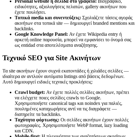
Personal website ή σελίδα στο γραφείο:
Βιογραφικό,
ειδικότητες, αξιολογήσεις πελατών, gallery ακινήτων που
έχετε πουλήσει.
Τοπικά media και συνεντεύξεις:
Σχολιάζετε τάσεις αγοράς
ακινήτων στα τοπικά site — δημιουργεί branded mentions και
backlinks.
Google Knowledge Panel:
Αν έχετε Wikipedia entry ή
αρκετή online παρουσία, μπορεί να εμφανίσει το όνομά σας
ως entidad στα αποτελέσματα αναζήτησης.
Τεχνικό SEO για Site Ακινήτων
Τα site ακινήτων έχουν συχνά εκατοντάδες ή χιλιάδες σελίδες —
ιδιαίτερα αν αντλούν αυτόματα listings από βάσεις δεδομένων.
Αυτό δημιουργεί ειδικές τεχνικές προκλήσεις:
Crawl budget:
Αν έχετε πολλές σελίδες ακινήτων, πρέπει
να ελέγχετε ποιες σελίδες crawls το Google.
Χρησιμοποιήστε canonical tags και noindex για παλιές,
πουλημένες καταχωρήσεις αντί να τις διαγράφετε —
διατηρείτε τα backlinks.
Ταχύτητα φόρτωσης:
Οι σελίδες ακινήτων έχουν πολλές
φωτογραφίες. Χρησιμοποιήστε WebP format, lazy loading
και CDN.
Mobile-first:
Η πλειονότητα των αναζητήσεων ακινήτων