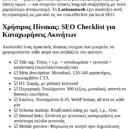
τάσεις τιμών — και στοχεύει τοπικές long-tail αναζητήσεις με πολύ
χαμηλότερο ανταγωνισμό. Το
Larissaonweb
έχει αναδείξει αυτή
τη στρατηγική ως μια από τις πιο cost-effective για local SEO.
Χρήσιμος Πίνακας: SEO Checklist για
Καταχωρήσεις Ακινήτων
Ακολουθεί ένας πρακτικός πίνακας ελέγχου που μπορείτε να
χρησιμοποιείτε κάθε φορά που ανεβάζετε νέο ακίνητο:
☑ Title tag: Τύπος + τ.μ. + υπνοδωμάτια + γειτονιά +
κατάσταση (πωλείται/ενοικιάζεται)
☑ Meta description: Μοναδικό, 120-160 χαρακτήρες,
περιλαμβάνει CTA
☑ H1: Σαφής, με primary keyword
☑ Περιγραφή: Τουλάχιστον 300 λέξεις, μοναδική, απαντά σε
βασικές ερωτήσεις
☑ Εικόνες: Τουλάχιστον 8-10, WebP format, alt text σε κάθε
μία
☑ Schema markup: RealEstateListing με τιμή, τ.μ., τύπο
☑ Internal links: Σύνδεση με γειτονικές καταχωρήσεις και
αντίστοιχη σελίδα γειτονιάς
☑ Mobile preview: Φόρτωση σε κινητό πριν δημοσίευση