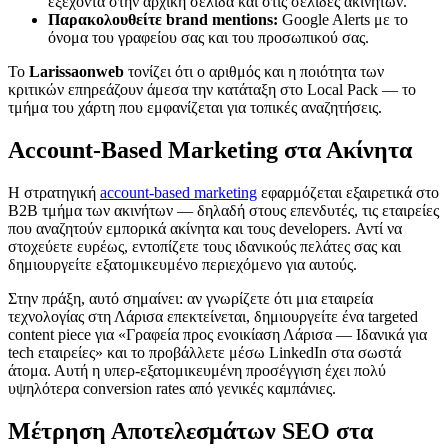
εξέχοντα στην αρχική σελίδα και στις σελίδες ακινήτων.
Παρακολουθείτε brand mentions:
Google Alerts με το
όνομα του γραφείου σας και του προσωπικού σας.
Το
Larissaonweb
τονίζει ότι ο αριθμός και η ποιότητα των
κριτικών επηρεάζουν άμεσα την κατάταξη στο Local Pack — το
τμήμα του χάρτη που εμφανίζεται για τοπικές αναζητήσεις.
Account-Based Marketing στα Ακίνητα
Η στρατηγική
account-based marketing
εφαρμόζεται εξαιρετικά στο
B2B τμήμα των ακινήτων — δηλαδή στους επενδυτές, τις εταιρείες
που αναζητούν εμπορικά ακίνητα και τους developers. Αντί να
στοχεύετε ευρέως, εντοπίζετε τους ιδανικούς πελάτες σας και
δημιουργείτε εξατομικευμένο περιεχόμενο για αυτούς.
Στην πράξη, αυτό σημαίνει: αν γνωρίζετε ότι μια εταιρεία
τεχνολογίας στη Λάρισα επεκτείνεται, δημιουργείτε ένα targeted
content piece για «Γραφεία προς ενοικίαση Λάρισα — Ιδανικά για
tech εταιρείες» και το προβάλλετε μέσω LinkedIn στα σωστά
άτομα. Αυτή η υπερ-εξατομικευμένη προσέγγιση έχει πολύ
υψηλότερα conversion rates από γενικές καμπάνιες.
Μέτρηση Αποτελεσμάτων SEO στα