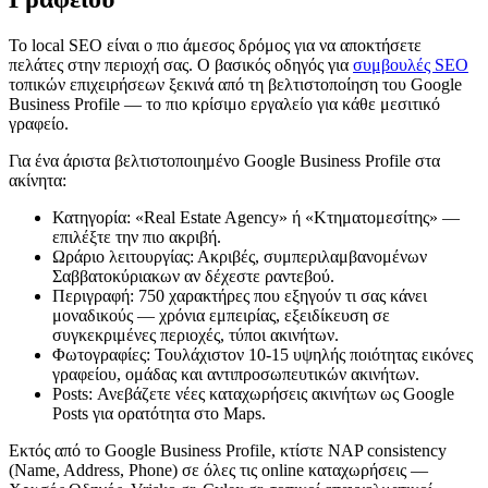
Το local SEO είναι ο πιο άμεσος δρόμος για να αποκτήσετε
πελάτες στην περιοχή σας. Ο βασικός οδηγός για
συμβουλές SEO
τοπικών επιχειρήσεων ξεκινά από τη βελτιστοποίηση του Google
Business Profile — το πιο κρίσιμο εργαλείο για κάθε μεσιτικό
γραφείο.
Για ένα άριστα βελτιστοποιημένο Google Business Profile στα
ακίνητα:
Κατηγορία: «Real Estate Agency» ή «Κτηματομεσίτης» —
επιλέξτε την πιο ακριβή.
Ωράριο λειτουργίας: Ακριβές, συμπεριλαμβανομένων
Σαββατοκύριακων αν δέχεστε ραντεβού.
Περιγραφή: 750 χαρακτήρες που εξηγούν τι σας κάνει
μοναδικούς — χρόνια εμπειρίας, εξειδίκευση σε
συγκεκριμένες περιοχές, τύποι ακινήτων.
Φωτογραφίες: Τουλάχιστον 10-15 υψηλής ποιότητας εικόνες
γραφείου, ομάδας και αντιπροσωπευτικών ακινήτων.
Posts: Ανεβάζετε νέες καταχωρήσεις ακινήτων ως Google
Posts για ορατότητα στο Maps.
Εκτός από το Google Business Profile, κτίστε NAP consistency
(Name, Address, Phone) σε όλες τις online καταχωρήσεις —