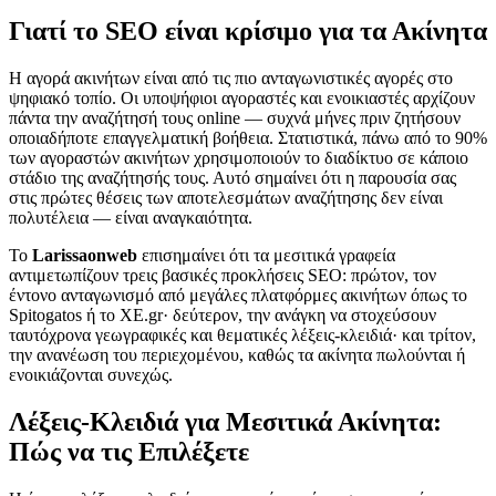
Γιατί το SEO είναι κρίσιμο για τα Ακίνητα
Η αγορά ακινήτων είναι από τις πιο ανταγωνιστικές αγορές στο
ψηφιακό τοπίο. Οι υποψήφιοι αγοραστές και ενοικιαστές αρχίζουν
πάντα την αναζήτησή τους online — συχνά μήνες πριν ζητήσουν
οποιαδήποτε επαγγελματική βοήθεια. Στατιστικά, πάνω από το 90%
των αγοραστών ακινήτων χρησιμοποιούν το διαδίκτυο σε κάποιο
στάδιο της αναζήτησής τους. Αυτό σημαίνει ότι η παρουσία σας
στις πρώτες θέσεις των αποτελεσμάτων αναζήτησης δεν είναι
πολυτέλεια — είναι αναγκαιότητα.
Το
Larissaonweb
επισημαίνει ότι τα μεσιτικά γραφεία
αντιμετωπίζουν τρεις βασικές προκλήσεις SEO: πρώτον, τον
έντονο ανταγωνισμό από μεγάλες πλατφόρμες ακινήτων όπως το
Spitogatos ή το XE.gr· δεύτερον, την ανάγκη να στοχεύσουν
ταυτόχρονα γεωγραφικές και θεματικές λέξεις-κλειδιά· και τρίτον,
την ανανέωση του περιεχομένου, καθώς τα ακίνητα πωλούνται ή
ενοικιάζονται συνεχώς.
Λέξεις-Κλειδιά για Μεσιτικά Ακίνητα:
Πώς να τις Επιλέξετε