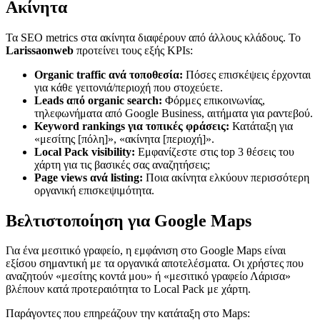
Ακίνητα
Τα SEO metrics στα ακίνητα διαφέρουν από άλλους κλάδους. Το
Larissaonweb
προτείνει τους εξής KPIs:
Organic traffic ανά τοποθεσία:
Πόσες επισκέψεις έρχονται
για κάθε γειτονιά/περιοχή που στοχεύετε.
Leads από organic search:
Φόρμες επικοινωνίας,
τηλεφωνήματα από Google Business, αιτήματα για ραντεβού.
Keyword rankings για τοπικές φράσεις:
Κατάταξη για
«μεσίτης [πόλη]», «ακίνητα [περιοχή]».
Local Pack visibility:
Εμφανίζεστε στις top 3 θέσεις του
χάρτη για τις βασικές σας αναζητήσεις;
Page views ανά listing:
Ποια ακίνητα ελκύουν περισσότερη
οργανική επισκεψιμότητα.
Βελτιστοποίηση για Google Maps
Για ένα μεσιτικό γραφείο, η εμφάνιση στο Google Maps είναι
εξίσου σημαντική με τα οργανικά αποτελέσματα. Οι χρήστες που
αναζητούν «μεσίτης κοντά μου» ή «μεσιτικό γραφείο Λάρισα»
βλέπουν κατά προτεραιότητα το Local Pack με χάρτη.
Παράγοντες που επηρεάζουν την κατάταξη στο Maps: