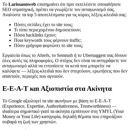
Το
Larissaonweb
επισημαίνει ότι πριν εκτελέσετε οποιαδήποτε
SEO στρατηγική, πρέπει να γνωρίζετε τον ανταγωνισμό σας.
Αναλύστε τα top 5 αποτελέσματα για τις κύριες λέξεις-κλειδιά σας:
Πόσες σελίδες έχει το site τους;
Τι τύπο περιεχομένου δημοσιεύουν;
Πόσα backlinks έχουν;
Ποια keywords τους φέρνουν traffic;
Πόσο γρήγορα φορτώνει το site τους;
Εργαλεία όπως το Ahrefs, το Semrush ή το Ubersuggest σας δίνουν
όλες αυτές τις πληροφορίες. Ο στόχος δεν είναι να αντιγράψετε τον
ανταγωνισμό αλλά να εντοπίσετε τα κενά που μπορείτε να
καλύψετε — λέξεις-κλειδιά που δεν στοχεύουν, ερωτήσεις που δεν
απαντούν, περιοχές που αγνοούν.
E-E-A-T και Αξιοπιστία στα Ακίνητα
Το Google αξιολογεί τα site ακινήτων με βάση το E-E-A-T
(Experience, Expertise, Authoritativeness, Trustworthiness) —
ιδιαίτερα σημαντικό γιατί τα ακίνητα εμπίπτουν στη YMYL (Your
Money or Your Life) κατηγορία, δηλαδή θέματα που επηρεάζουν
σοβαρά τη ζωή των χρηστών.