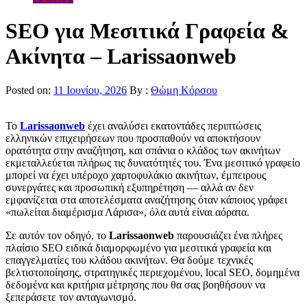
SEO για Μεσιτικά Γραφεία &
Ακίνητα – Larissaonweb
Posted on:
11 Ιουνίου, 2026
By :
Θώμη Κόρσου
Το
Larissaonweb
έχει αναλύσει εκατοντάδες περιπτώσεις
ελληνικών επιχειρήσεων που προσπαθούν να αποκτήσουν
ορατότητα στην αναζήτηση, και σπάνια ο κλάδος των ακινήτων
εκμεταλλεύεται πλήρως τις δυνατότητές του. Ένα μεσιτικό γραφείο
μπορεί να έχει υπέροχο χαρτοφυλάκιο ακινήτων, έμπειρους
συνεργάτες και προσωπική εξυπηρέτηση — αλλά αν δεν
εμφανίζεται στα αποτελέσματα αναζήτησης όταν κάποιος γράφει
«πωλείται διαμέρισμα Λάρισα», όλα αυτά είναι αόρατα.
Σε αυτόν τον οδηγό, το
Larissaonweb
παρουσιάζει ένα πλήρες
πλαίσιο SEO ειδικά διαμορφωμένο για μεσιτικά γραφεία και
επαγγελματίες του κλάδου ακινήτων. Θα δούμε τεχνικές
βελτιστοποίησης, στρατηγικές περιεχομένου, local SEO, δομημένα
δεδομένα και κριτήρια μέτρησης που θα σας βοηθήσουν να
ξεπεράσετε τον ανταγωνισμό.