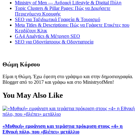
Ministry of Men — Ανδρική Lifestyle & Digital Πύλη
Topic Clusters & Pillar Pages: Πώς να Δομήσετε
Περιεχόμενο Κορυφής
SEO για Ταξιδιωτικά Γραφεία & Τουρισμό
Meta Titles & Descriptions: Πώς να Γράφετε Ετικέτες που
Κερδίζουν Κλικ
GA4 Analytics & Μέτρηση SEO
SEO για Οδοντίατρους & Οδοντιατρεία
Θώμη Κόρσου
Είμαι η Θώμη. Έχω έφεση στο γράψιμο και στην δημοσιογραφία.
Blogger από το 2017 και γράφω και στο MinistryofMen!
You May Also Like
«Μυθική» εμφάνιση και τεράστια πρόκριση στους «4» η
Εθνική πόλο, που «βλέπει» μετάλλιο