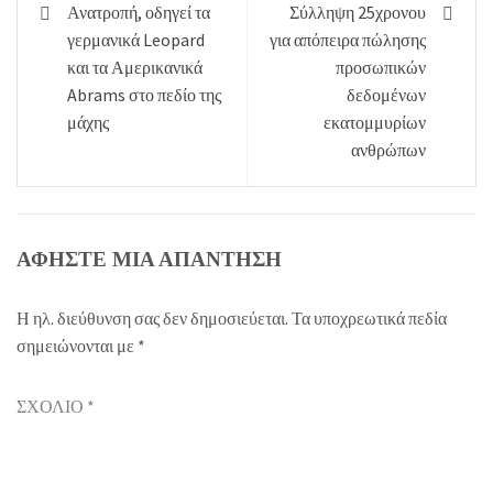
Πλοήγηση
Ανατροπή, οδηγεί τα
Σύλληψη 25χρονου
άρθρων
γερμανικά Leopard
για απόπειρα πώλησης
και τα Αμερικανικά
προσωπικών
Abrams στο πεδίο της
δεδομένων
μάχης
εκατομμυρίων
ανθρώπων
ΑΦΉΣΤΕ ΜΙΑ ΑΠΆΝΤΗΣΗ
Η ηλ. διεύθυνση σας δεν δημοσιεύεται.
Τα υποχρεωτικά πεδία
σημειώνονται με
*
ΣΧΌΛΙΟ
*