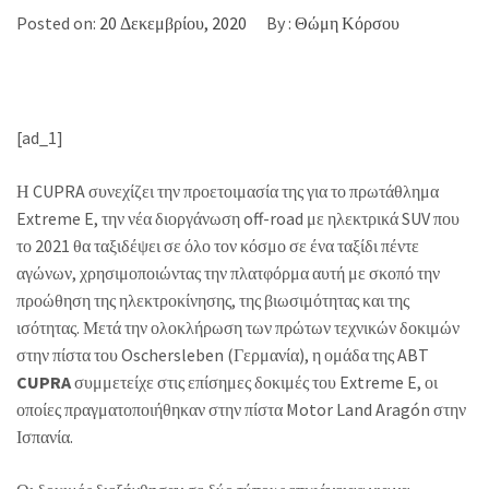
Posted on:
20 Δεκεμβρίου, 2020
By :
Θώμη Κόρσου
[ad_1]
Η CUPRA συνεχίζει την προετοιμασία της για το πρωτάθλημα
Extreme E, την νέα διοργάνωση off-road με ηλεκτρικά SUV που
το 2021 θα ταξιδέψει σε όλο τον κόσμο σε ένα ταξίδι πέντε
αγώνων, χρησιμοποιώντας την πλατφόρμα αυτή με σκοπό την
προώθηση της ηλεκτροκίνησης, της βιωσιμότητας και της
ισότητας. Μετά την ολοκλήρωση των πρώτων τεχνικών δοκιμών
στην πίστα του Oschersleben (Γερμανία), η ομάδα της ABT
CUPRA
συμμετείχε στις επίσημες δοκιμές του Extreme E, οι
οποίες πραγματοποιήθηκαν στην πίστα Motor Land Aragón στην
Ισπανία.