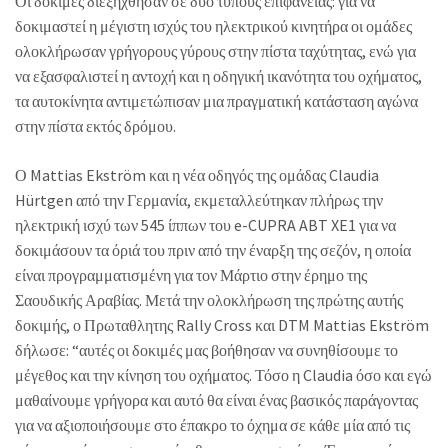
Οι δοκιμές διεξήχθησαν σε δύο τύπους επιφάνειας: για να
δοκιμαστεί η μέγιστη ισχύς του ηλεκτρικού κινητήρα οι ομάδες
ολοκλήρωσαν γρήγορους γύρους στην πίστα ταχύτητας, ενώ για
να εξασφαλιστεί η αντοχή και η οδηγική ικανότητα του οχήματος,
τα αυτοκίνητα αντιμετώπισαν μια πραγματική κατάσταση αγώνα
στην πίστα εκτός δρόμου.
Ο Mattias Ekström και η νέα οδηγός της ομάδας Claudia
Hürtgen από την Γερμανία, εκμεταλλεύτηκαν πλήρως την
ηλεκτρική ισχύ των 545 ίππων του e-CUPRA ABT XE1 για να
δοκιμάσουν τα όριά του πριν από την έναρξη της σεζόν, η οποία
είναι προγραμματισμένη για τον Μάρτιο στην έρημο της
Σαουδικής Αραβίας. Μετά την ολοκλήρωση της πρώτης αυτής
δοκιμής, ο Πρωταθλητης Rally Cross και DTM Mattias Ekström
δήλωσε: “αυτές οι δοκιμές μας βοήθησαν να συνηθίσουμε το
μέγεθος και την κίνηση του οχήματος. Τόσο η Claudia όσο και εγώ
μαθαίνουμε γρήγορα και αυτό θα είναι ένας βασικός παράγοντας
για να αξιοποιήσουμε στο έπακρο το όχημα σε κάθε μία από τις