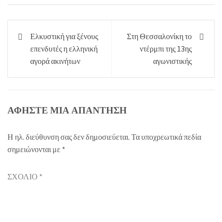
Πλοήγηση
Ελκυστική για ξένους
Στη Θεσσαλονίκη το
άρθρων
επενδυτές η ελληνική
ντέρμπι της 13ης
αγορά ακινήτων
αγωνιστικής
ΑΦΉΣΤΕ ΜΙΑ ΑΠΆΝΤΗΣΗ
Η ηλ. διεύθυνση σας δεν δημοσιεύεται.
Τα υποχρεωτικά πεδία
σημειώνονται με
*
ΣΧΌΛΙΟ
*