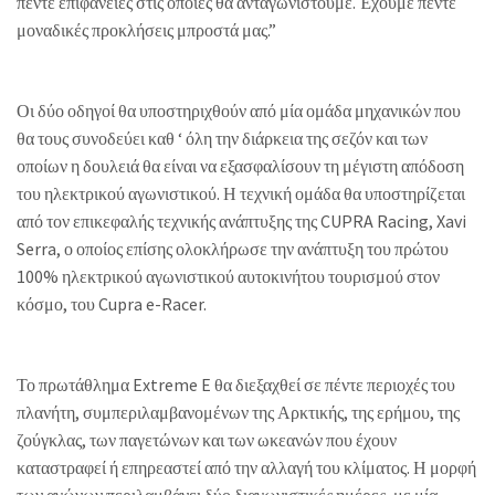
πέντε επιφάνειες στις οποίες θα ανταγωνιστούμε. Έχουμε πέντε
μοναδικές προκλήσεις μπροστά μας.”
Οι δύο οδηγοί θα υποστηριχθούν από μία ομάδα μηχανικών που
θα τους συνοδεύει καθ ‘ όλη την διάρκεια της σεζόν και των
οποίων η δουλειά θα είναι να εξασφαλίσουν τη μέγιστη απόδοση
του ηλεκτρικού αγωνιστικού. Η τεχνική ομάδα θα υποστηρίζεται
από τον επικεφαλής τεχνικής ανάπτυξης της CUPRA Racing, Xavi
Serra, ο οποίος επίσης ολοκλήρωσε την ανάπτυξη του πρώτου
100% ηλεκτρικού αγωνιστικού αυτοκινήτου τουρισμού στον
κόσμο, του Cupra e-Racer.
Το πρωτάθλημα Extreme E θα διεξαχθεί σε πέντε περιοχές του
πλανήτη, συμπεριλαμβανομένων της Αρκτικής, της ερήμου, της
ζούγκλας, των παγετώνων και των ωκεανών που έχουν
καταστραφεί ή επηρεαστεί από την αλλαγή του κλίματος. Η μορφή