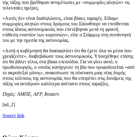
της τάξης που βρέθηκαν αντιμέτωπες με «συμμορίες αλητών» τις
τελευταίες ημέρες.
«Αυτές δεν είναι διαδηλώσεις, είναι βίαιες ταραχές. Είδαμε
συμμορίες αλητών στους δρόμους του Σάουθπορτ να επιτίθενται
στους ίδιους αστυνομικούς που επενέβησαν μετά τη φρικτή
επίθεση εναντίον των κοριτσιών», είπε ο Στάρμερ στη συνάντησή
του με την ηγεσία της αστυνομίας.
«Αυτή η κυβέρνηση θα διασφαλίσει ότι θα έχετε όλα τα μέσα που
χρειάζεστε», διαβεβαίωσε τους αστυνομικούς. Υποσχέθηκε επίσης
ότι θα βάλει τέλος στα βίαια επεισόδια. Για να γίνει αυτό, ο
πρωθυπουργός, ο οποίος κατήγγειλε τη βία που τροφοδοτείται «από
το ακροδεξιό μίσος», ανακοίνωσε τη σύσταση μιας νέας δομής
στους κόλπους της αστυνομίας που θα επιτρέπει στις δυνάμεις της
τάξης να αντιδρούν καλύτερα απέναντι στους ταραξίες.
Πηγές: ΑΜΠΕ, AFP, Reuters
[ad_2]
Source link