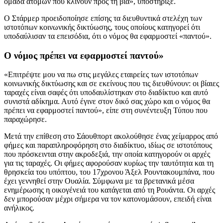
ομάδα ατόμων που κλίνουν προς τη βία», υποστήριξε.
Ο Στάρμερ προειδοποίησε επίσης τα διευθυντικά στελέχη των
ιστοτόπων κοινωνικής δικτύωσης, τους οποίους κατηγορεί ότι
υποδαύλισαν τα επεισόδια, ότι ο νόμος θα εφαρμοστεί «παντού».
Ο νόμος πρέπει να εφαρμοστεί παντού»
«Επιτρέψτε μου να πω στις μεγάλες εταιρείες των ιστοτόπων
κοινωνικής δικτύωσης και σε εκείνους που τις διευθύνουν: οι βίαιες
ταραχές είναι σαφές ότι υποδαυλίστηκαν στο διαδίκτυο και αυτό
συνιστά αδίκημα. Αυτό έγινε στον δικό σας χώρο και ο νόμος θα
πρέπει να εφαρμοστεί παντού», είπε στη συνέντευξη Τύπου που
παραχώρησε.
Μετά την επίθεση στο Σάουθπορτ ακολούθησε ένας χείμαρρος από
φήμες και παραπληροφόρηση στο διαδίκτυο, ιδίως σε ιστοτόπους
που πρόσκεινται στην ακροδεξιά, την οποία κατηγορούν οι αρχές
για τις ταραχές. Οι φήμες αφορούσαν κυρίως την ταυτότητα και τη
θρησκεία του υπόπτου, του 17χρονου Άξελ Ρουντακουμπάνα, που
έχει γεννηθεί στην Ουαλία. Σύμφωνα με τα βρετανικά μέσα
ενημέρωσης η οικογένειά του κατάγεται από τη Ρουάντα. Οι αρχές
δεν μπορούσαν μέχρι σήμερα να τον κατονομάσουν, επειδή είναι
ανήλικος.