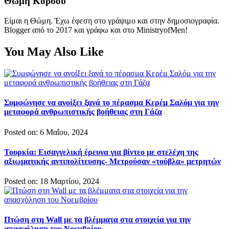
Θώμη Κόρσου
Είμαι η Θώμη. Έχω έφεση στο γράψιμο και στην δημοσιογραφία.
Blogger από το 2017 και γράφω και στο MinistryofMen!
You May Also Like
Συμφώνησε να ανοίξει ξανά το πέρασμα Κερέμ Σαλόμ για την
μεταφορά ανθρωπιστικής βοήθειας στη Γάζα
Posted on: 6 Μαΐου, 2024
Τουρκία: Εισαγγελική έρευνα για βίντεο με στελέχη της
αξιωματικής αντιπολίτευσης- Μετρούσαν «τούβλα» μετρητών
Posted on: 18 Μαρτίου, 2024
Πτώση στη Wall με τα βλέμματα στα στοιχεία για την
απασχόληση του Νοεμβρίου