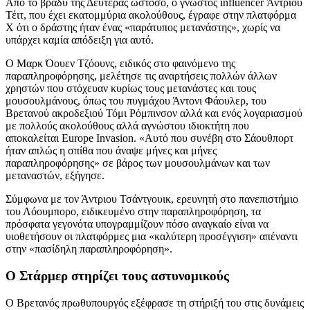
Από το βράδυ της Δευτέρας ωστόσο, ο γνωστός influencer Άντριου
Τέιτ, που έχει εκατομμύρια ακολούθους, έγραφε στην πλατφόρμα
Χ ότι ο δράστης ήταν ένας «παράτυπος μετανάστης», χωρίς να
υπάρχει καμία απόδειξη για αυτό.
Ο Μαρκ Όουεν Τζόουνς, ειδικός στο φαινόμενο της
παραπληροφόρησης, μελέτησε τις αναρτήσεις πολλών άλλων
χρηστών που στόχευαν κυρίως τους μετανάστες και τους
μουσουλμάνους, όπως του πυγμάχου Άντονι Φάουλερ, του
Βρετανού ακροδεξιού Τόμι Ρόμπινσον αλλά και ενός λογαριασμού
με πολλούς ακολούθους αλλά αγνώστου ιδιοκτήτη που
αποκαλείται Europe Invasion. «Αυτό που συνέβη στο Σάουθπορτ
ήταν απλώς η σπίθα που άναψε μήνες και μήνες
παραπληροφόρησης» σε βάρος των μουσουλμάνων και των
μεταναστών, εξήγησε.
Σύμφωνα με τον Άντριου Τσάντγουικ, ερευνητή στο πανεπιστήμιο
του Λόουμπορο, ειδικευμένο στην παραπληροφόρηση, τα
πρόσφατα γεγονότα υπογραμμίζουν πόσο αναγκαίο είναι να
υιοθετήσουν οι πλατφόρμες μια «καλύτερη προσέγγιση» απέναντι
στην «πασίδηλη παραπληροφόρηση».
Ο Στάρμερ στηρίζει τους αστυνομικούς
Ο Βρετανός πρωθυπουργός εξέφρασε τη στήριξή του στις δυνάμεις