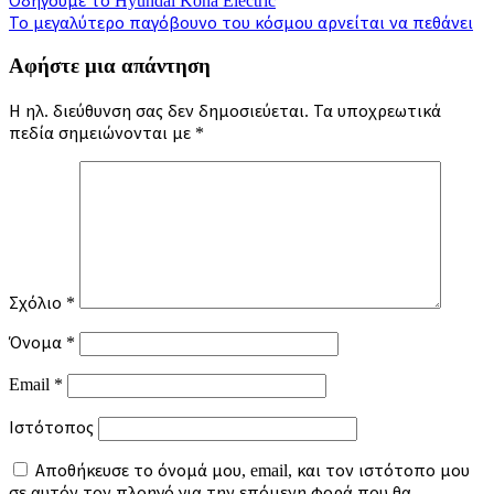
Πλοήγηση
Οδηγούμε το Hyundai Kona Electric
Το μεγαλύτερο παγόβουνο του κόσμου αρνείται να πεθάνει
άρθρων
Αφήστε μια απάντηση
Η ηλ. διεύθυνση σας δεν δημοσιεύεται.
Τα υποχρεωτικά
πεδία σημειώνονται με
*
Σχόλιο
*
Όνομα
*
Email
*
Ιστότοπος
Αποθήκευσε το όνομά μου, email, και τον ιστότοπο μου
σε αυτόν τον πλοηγό για την επόμενη φορά που θα