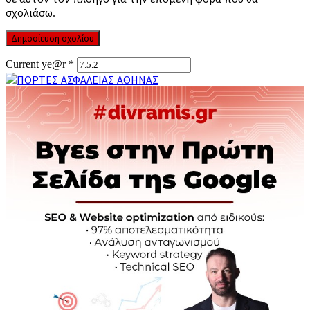
σχολιάσω.
Current ye@r
*