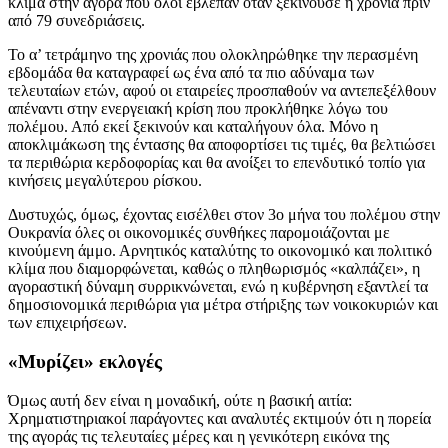
κλίμα στην αγορά που όλοι έβλεπαν όταν ξεκινούσε η χρονιά πριν
από 79 συνεδριάσεις.
Το α’ τετράμηνο της χρονιάς που ολοκληρώθηκε την περασμένη
εβδομάδα θα καταγραφεί ως ένα από τα πιο αδύναμα των
τελευταίων ετών, αφού οι εταιρείες προσπαθούν να αντεπεξέλθουν
απέναντι στην ενεργειακή κρίση που προκλήθηκε λόγω του
πολέμου. Από εκεί ξεκινούν και καταλήγουν όλα. Μόνο η
αποκλιμάκωση της έντασης θα αποφορτίσει τις τιμές, θα βελτιώσει
τα περιθώρια κερδοφορίας και θα ανοίξει το επενδυτικό τοπίο για
κινήσεις μεγαλύτερου ρίσκου.
Δυστυχώς, όμως, έχοντας εισέλθει στον 3ο μήνα του πολέμου στην
Ουκρανία όλες οι οικονομικές συνθήκες παρομοιάζονται με
κινούμενη άμμο. Αρνητικός καταλύτης το οικονομικό και πολιτικό
κλίμα που διαμορφώνεται, καθώς ο πληθωρισμός «καλπάζει», η
αγοραστική δύναμη συρρικνώνεται, ενώ η κυβέρνηση εξαντλεί τα
δημοσιονομικά περιθώρια για μέτρα στήριξης των νοικοκυριών και
των επιχειρήσεων.
«Μυρίζει» εκλογές
Όμως αυτή δεν είναι η μοναδική, ούτε η βασική αιτία:
Χρηματιστηριακοί παράγοντες και αναλυτές εκτιμούν ότι η πορεία
της αγοράς τις τελευταίες μέρες και η γενικότερη εικόνα της