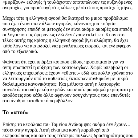
«μυρίζουν» εκλογές ή τουλάχιστον αποτυπώνουν τις αυξανόμενες
ανησυχίες για προσφυγή στις κάλπες μέσα στους προσεχείς μήνες.
Μέχρι τότε η ελληνική αγορά θα διατηρεί το μικρό προβάδισμα
που έχει έναντι των άλλων αγορών, κάνοντας μια κούρσα
συντήρησης επειδή οι μετοχές δεν είναι ακόμα ακριβές και επειδή
οι λόγοι που τις έφεραν ως εδώ δεν έχουν εκλείψει. Κι αν στο
τέλος αυτής της κρίσης η ελληνική αγορά βγει αλώβητη, θα έχει
κάθε λόγο να αισιοδοξεί για μεγαλύτερες εισροές και ενδιαφέρον
από το εξωτερικό.
Φαίνεται ότι έχει υπάρξει κάποιου είδους προετοιμασία για να
αντιμετωπιστεί η αύξηση των κοστολογίων. Χωρίς υπερβολή οι
ελληνικές επιχειρήσεις έχουν «εθιστεί» εδώ και πολλά χρόνια στο
να λειτουργούν υπό το καθεστώς έκτακτων συνθηκών με μικρά
διαλείμματα κανονικότητας. Και μάλιστα αυτή η λειτουργία
συνοδεύεται από ρεκόρ κερδών και ιδιαίτερα υψηλά μερίσματα με
αποδόσεις που κάθε άλλο αφήνουν ασυγκίνητους τους επενδυτές
στο άνυδρο καταθετικό περιβάλλον.
Το «ατού»
Επίσης τα κεφάλαια του Ταμείου Ανάκαμψης ακόμα δεν έχουν…
πέσει στην αγορά. Αυτή είναι μια κοινή παραδοχή από
εκπροσώπους και από τους τέσσερις πυλώνες δραστηριότητας που