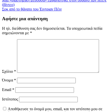
Πλοήγηση
Μια «διαστημική μέδουσα» εμφανίστηκε στον ουρανό των ΗΠΑ
(βίντεο)
άρθρων
Σοκ από το θάνατο του Έιντριαν Πέιν
Αφήστε μια απάντηση
Η ηλ. διεύθυνση σας δεν δημοσιεύεται.
Τα υποχρεωτικά πεδία
σημειώνονται με
*
Σχόλιο
*
Όνομα
*
Email
*
Ιστότοπος
Αποθήκευσε το όνομά μου, email, και τον ιστότοπο μου σε