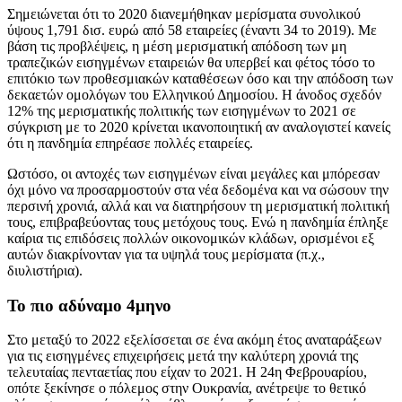
Σημειώνεται ότι το 2020 διανεμήθηκαν μερίσματα συνολικού
ύψους 1,791 δισ. ευρώ από 58 εταιρείες (έναντι 34 το 2019). Με
βάση τις προβλέψεις, η μέση μερισματική απόδοση των μη
τραπεζικών εισηγμένων εταιρειών θα υπερβεί και φέτος τόσο το
επιτόκιο των προθεσμιακών καταθέσεων όσο και την απόδοση των
δεκαετών ομολόγων του Ελληνικού Δημοσίου. Η άνοδος σχεδόν
12% της μερισματικής πολιτικής των εισηγμένων το 2021 σε
σύγκριση με το 2020 κρίνεται ικανοποιητική αν αναλογιστεί κανείς
ότι η πανδημία επηρέασε πολλές εταιρείες.
Ωστόσο, οι αντοχές των εισηγμένων είναι μεγάλες και μπόρεσαν
όχι μόνο να προσαρμοστούν στα νέα δεδομένα και να σώσουν την
περσινή χρονιά, αλλά και να διατηρήσουν τη μερισματική πολιτική
τους, επιβραβεύοντας τους μετόχους τους. Ενώ η πανδημία έπληξε
καίρια τις επιδόσεις πολλών οικονομικών κλάδων, ορισμένοι εξ
αυτών διακρίνονταν για τα υψηλά τους μερίσματα (π.χ.,
διυλιστήρια).
Το πιο αδύναμο 4μηνο
Στο μεταξύ το 2022 εξελίσσεται σε ένα ακόμη έτος αναταράξεων
για τις εισηγμένες επιχειρήσεις μετά την καλύτερη χρονιά της
τελευταίας πενταετίας που είχαν το 2021. Η 24η Φεβρουαρίου,
οπότε ξεκίνησε ο πόλεμος στην Ουκρανία, ανέτρεψε το θετικό