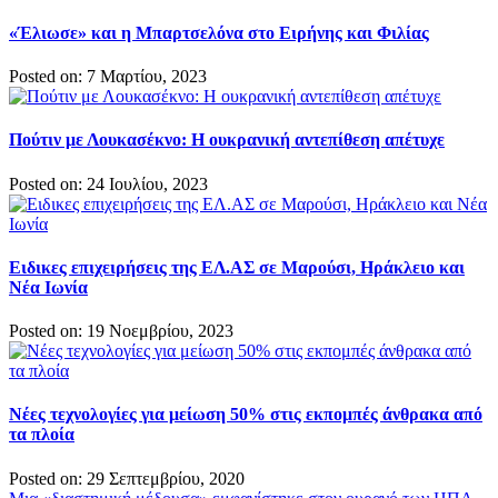
«Έλιωσε» και η Μπαρτσελόνα στο Ειρήνης και Φιλίας
Posted on: 7 Μαρτίου, 2023
Πούτιν με Λουκασέκνο: Η ουκρανική αντεπίθεση απέτυχε
Posted on: 24 Ιουλίου, 2023
Ειδικες επιχειρήσεις της ΕΛ.ΑΣ σε Μαρούσι, Ηράκλειο και
Νέα Ιωνία
Posted on: 19 Νοεμβρίου, 2023
Νέες τεχνολογίες για μείωση 50% στις εκπομπές άνθρακα από
τα πλοία
Posted on: 29 Σεπτεμβρίου, 2020