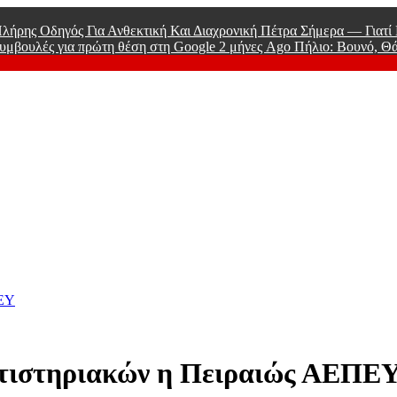
λήρης Οδηγός Για Ανθεκτική Και Διαχρονική Πέτρα Σήμερα — Γιατ
υμβουλές για πρώτη θέση στη Google
2 μήνες Ago
Πήλιο: Βουνό, Θ
 Men
ΠΕΥ
ατιστηριακών η Πειραιώς ΑΕΠΕ