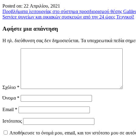
Posted on: 22 Απριλίου, 2021
Πλοήγηση
Προβλήματα λειτουργίας στο σύστημα προσδιορισμού θέσης Galile
Service ψυγείων και οικιακών συσκευών από την 24 ώρες Τεχνικοί!
άρθρων
Αφήστε μια απάντηση
Η ηλ. διεύθυνση σας δεν δημοσιεύεται.
Τα υποχρεωτικά πεδία σημε
Σχόλιο
*
Όνομα
*
Email
*
Ιστότοπος
Αποθήκευσε το όνομά μου, email, και τον ιστότοπο μου σε αυτό