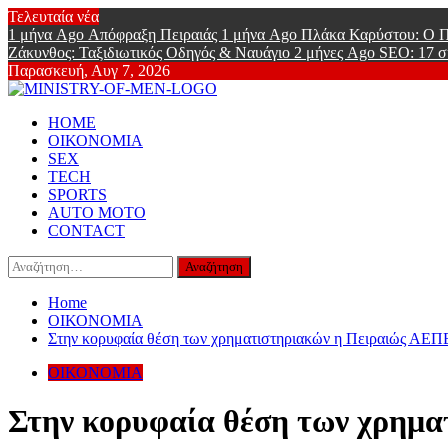
Skip
Τελευταία νέα
to
1 μήνα Ago
Απόφραξη Πειραιάς
1 μήνα Ago
Πλάκα Καρύστου: Ο Π
content
Ζάκυνθος: Ταξιδιωτικός Οδηγός & Ναυάγιο
2 μήνες Ago
SEO: 17 σ
Παρασκευή, Αυγ 7, 2026
Ministry Of
Primary
Online Lifestyle περιοδικό για Aνδρες
HOME
Menu
ΟΙΚΟΝΟΜΙΑ
SEX
TECH
SPORTS
AUTO MOTO
CONTACT
Αναζήτηση
για:
Home
ΟΙΚΟΝΟΜΙΑ
Στην κορυφαία θέση των χρηματιστηριακών η Πειραιώς ΑΕ
ΟΙΚΟΝΟΜΙΑ
Στην κορυφαία θέση των χρημ