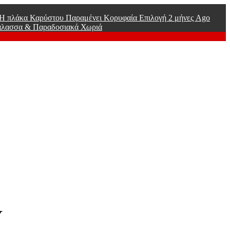
ί Η πλάκα Καρύστου Παραμένει Κορυφαία Επιλογή
2 μήνες Ago
άλασσα & Παραδοσιακά Χωριά
Υ