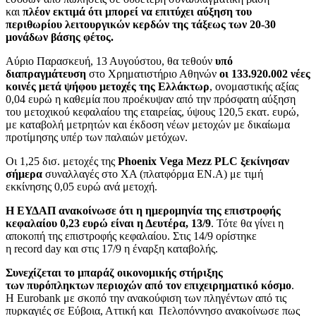
και
πλέον εκτιμά ότι μπορεί να επιτύχει αύξηση του
περιθωρίου λειτουργικών κερδών της τάξεως των 20-30
μονάδων βάσης φέτος.
Aύριο Παρασκευή, 13 Αυγούστου, θα τεθούν
υπό
διαπραγμάτευση
στο Χρηματιστήριο Αθηνών
οι 133.920.002 νέες
κοινές μετά ψήφου μετοχές της Ελλάκτωρ
, ονομαστικής αξίας
0,04 ευρώ η καθεμία που προέκυψαν από την πρόσφατη αύξηση
του μετοχικού κεφαλαίου της εταιρείας, ύψους 120,5 εκατ. ευρώ,
με καταβολή μετρητών και έκδοση νέων μετοχών με δικαίωμα
προτίμησης υπέρ των παλαιών μετόχων.
Οι 1,25 δισ. μετοχές της
Phoenix Vega Mezz PLC ξεκίνησαν
σήμερα
συναλλαγές στο ΧΑ (πλατφόρμα EN.A) με τιμή
εκκίνησης 0,05 ευρώ ανά μετοχή.
Η ΕΥΔΑΠ ανακοίνωσε ότι η ημερομηνία της επιστροφής
κεφαλαίου 0,23 ευρώ είναι η Δευτέρα, 13/9
. Τότε θα γίνει η
αποκοπή της επιστροφής κεφαλαίου. Στις 14/9 ορίστηκε
η record day και στις 17/9 η έναρξη καταβολής.
Συνεχίζεται το μπαράζ οικονομικής στήριξης
των πυρόπληκτων περιοχών από τον επιχειρηματικό κόσμο
.
Η Eurobank με σκοπό την ανακούφιση των πληγέντων από τις
πυρκαγιές σε Εύβοια, Αττική και Πελοπόννησο ανακοίνωσε πως