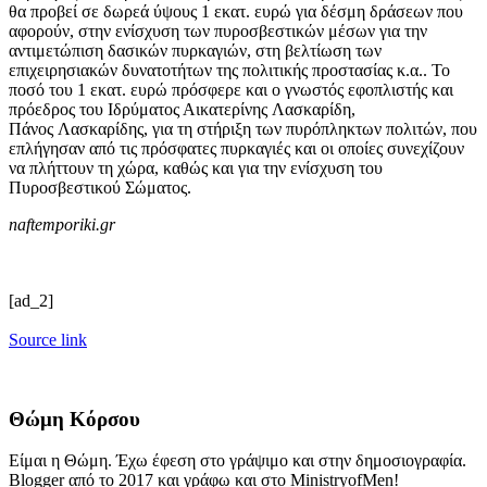
θα προβεί σε δωρεά ύψους 1 εκατ. ευρώ για δέσμη δράσεων που
αφορούν, στην ενίσχυση των πυροσβεστικών μέσων για την
αντιμετώπιση δασικών πυρκαγιών, στη βελτίωση των
επιχειρησιακών δυνατοτήτων της πολιτικής προστασίας κ.α.. Το
ποσό του 1 εκατ. ευρώ πρόσφερε και ο γνωστός εφοπλιστής και
πρόεδρος του Ιδρύματος Αικατερίνης Λασκαρίδη,
Πάνος Λασκαρίδης, για τη στήριξη των πυρόπληκτων πολιτών, που
επλήγησαν από τις πρόσφατες πυρκαγιές και οι οποίες συνεχίζουν
να πλήττουν τη χώρα, καθώς και για την ενίσχυση του
Πυροσβεστικού Σώματος.
naftemporiki.gr
[ad_2]
Source link
Θώμη Κόρσου
Είμαι η Θώμη. Έχω έφεση στο γράψιμο και στην δημοσιογραφία.
Blogger από το 2017 και γράφω και στο MinistryofMen!