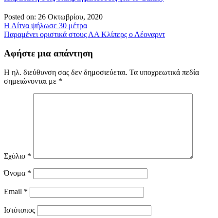
Posted on: 26 Οκτωβρίου, 2020
Πλοήγηση
Η Αίτνα ψήλωσε 30 μέτρα
Παραμένει οριστικά στους ΛΑ Κλίπερς ο Λέοναρντ
άρθρων
Αφήστε μια απάντηση
Η ηλ. διεύθυνση σας δεν δημοσιεύεται.
Τα υποχρεωτικά πεδία
σημειώνονται με
*
Σχόλιο
*
Όνομα
*
Email
*
Ιστότοπος