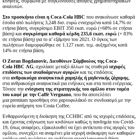
κινήσεις, σύμφωνα με συγκλίνουσες απόψεις χρηματιστηριακών
αναλυτών.
Στο προσκήνιο είναι η Coca-Cola HBC
που ανακοίνωσε καθαρά
έσοδα από πωλήσεις 3,248 δισ. ευρώ ενισχυμένα κατά 14,7% σε
ετήσια βάση, συγκρίσιμο EBIT 350 εκατ. ευρώ (+68% σε ετήσια
βάση) και
συγκρίσιμα καθαρά κέρδη 235,6 εκατ. ευρώ
(+ 83%
σε ετήσια βάση) για το α’ εξάμηνο του 2021. Ο όγκος των
πωλήσεων διαμορφώθηκε σε 1.127 εκατ. τεμ. αυξημένος κατά
14% σε ετήσια βάση.
Ο Zoran Bogdanovic, Διευθύνων Σύμβουλος της Coca-
Cola HBC AG
, σχολίασε μεταξύ άλλων τις σταθερά
ισχυρές
επιδόσεις των αναδυόμενων αγορών
και τις επιδόσεις
στα
ανθρακούχα αναψυκτικά χαμηλής ή μηδενικής ζάχαρης
,
στα ανθρακούχα αναψυκτικά για ενήλικες και στα ποτά ενέργειας.
Τόνισε την
ενίσχυση της στρατηγικής του ομίλου στον τομέα
του καφέ με την Caffè Vergnano
, που θα αποτελέσει
μια premium προσθήκη στο χαρτοφυλάκιό σε συνδυασμό με την
ευρεία απήχηση του Costa Coffee.
Ενθαρρυνόμενη η διοίκηση της CCHBC από τις ισχυρές επιδόσεις,
και έχοντας επίγνωση των κινδύνων καθώς η πανδημία του Covid-
19, όπως αναφέρει, εξακολουθεί να έχει αντίκτυπο στις αγορές του
ομίλου, συνεχίζει να αναμένει μία ισχυρή ανάκαμψη των καθαρών
εσόδων από πωλήσεις σε ουδέτερη συναλλαγματική βάση