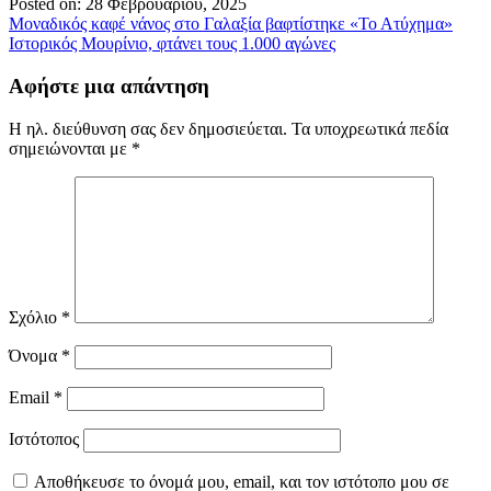
Posted on: 28 Φεβρουαρίου, 2025
Πλοήγηση
Μοναδικός καφέ νάνος στο Γαλαξία βαφτίστηκε «Το Ατύχημα»
Ιστορικός Μουρίνιο, φτάνει τους 1.000 αγώνες
άρθρων
Αφήστε μια απάντηση
Η ηλ. διεύθυνση σας δεν δημοσιεύεται.
Τα υποχρεωτικά πεδία
σημειώνονται με
*
Σχόλιο
*
Όνομα
*
Email
*
Ιστότοπος
Αποθήκευσε το όνομά μου, email, και τον ιστότοπο μου σε