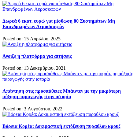
Δωρεά 6 εκατ. ευρώ για μίσθωση 80 Συστημάτων Μη
Επανδρωμένων Αεροσκαφών
Posted on: 15 Απριλίου, 2025
Άνοιξε η πλατφόρμα για αιτήσεις
Posted on: 13 Δεκεμβρίου, 2021
Απάντηση στις προσπάθειες Μπάιντεν με την μικρότερη
αύξηση παραγωγής στην ιστορία
Posted on: 3 Αυγούστου, 2022
Βόρεια Κορέα: Δοκιμαστική εκτόξευση πυραύλου κρουζ