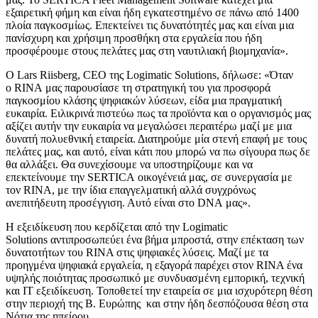
εξαιρετική φήμη και είναι ήδη εγκατεστημένο σε πάνω από 1400
πλοία παγκοσμίως. Επεκτείνει τις δυνατότητές μας και είναι μια
πανίσχυρη και χρήσιμη προσθήκη στα εργαλεία που ήδη
προσφέρουμε στους πελάτες μας στη ναυτιλιακή βιομηχανία».
Ο Lars Riisberg, CEO της Logimatic Solutions, δήλωσε: «Όταν
ο RINA μας παρουσίασε τη στρατηγική του για προσφορά
παγκοσμίου κλάσης ψηφιακών λύσεων, είδα μια πραγματική
ευκαιρία. Ειλικρινά πιστεύω πως τα προϊόντα και ο οργανισμός μας
αξίζει αυτήν την ευκαιρία να μεγαλώσει περαιτέρω μαζί με μια
δυνατή πολυεθνική εταιρεία. Διατηρούμε μία στενή επαφή με τους
πελάτες μας, και αυτό, είναι κάτι που μπορώ να πω σίγουρα πως δε
θα αλλάξει. Θα συνεχίσουμε να υποστηρίζουμε και να
επεκτείνουμε την SERTICA οικογένειά μας, σε συνεργασία με
τον RINA, με την ίδια επαγγελματική αλλά συγχρόνως
ανεπιτήδευτη προσέγγιση. Αυτό είναι στο DNA μας».
Η εξειδίκευση που κερδίζεται από την Logimatic
Solutions αντιπροσωπεύει ένα βήμα μπροστά, στην επέκταση των
δυνατοτήτων του RINA στις ψηφιακές λύσεις. Μαζί με τα
προηγμένα ψηφιακά εργαλεία, η εξαγορά παρέχει στον RINA ένα
υψηλής ποιότητας προσωπικό με συνδυασμένη εμπορική, τεχνική
και IT εξειδίκευση. Τοποθετεί την εταιρεία σε μια ισχυρότερη θέση
στην περιοχή της Β. Ευρώπης και στην ήδη δεσπόζουσα θέση στα
Νότια της ηπείρου.