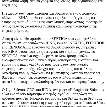
υπάρχουσα δομή, από τα γραφεία της Δανίας, της Σιγκαπούρης και
της Χιλής.
Η εξαγορά αυτή πραγματοποιείται σύμφωνα με το στρατηγικό
πλάνο του RINA και θα ενισχύσει τις εξαιρετικές γνώσεις της
εταιρείας σχετικά με τις ψηφιακές λύσεις, παρέχοντας υποστήριξη
στους πελάτες για αποτελεσματική και βιώσιμη λειτουργία της
επιχείρησής τους.
Αυτή η κίνηση θα προσθέσει το SERTICA στο χαρτοφυλάκιο
ναυτιλιακών υπηρεσιών του RINA, ενώ τα INEXTIA, FOTODOK
and RENOMATIC έρχονται να συμπληρώσουν τις υπηρεσίες
του RINA στους τομείς τις ενέργειας και της βιομηχανίας. Το
SERTICA είναι ένα ισχυρό εργαλείο διαχείρισης στόλου,
ενσωματώνοντας ένα μεγάλο εύρος λειτουργιών, ενοτήτων και
χαρακτηριστικών για όλους τους τομείς των ναυτιλιακών
επιχειρήσεων, παρέχει έλεγχο της συντήρησης του στόλου,
διαχείριση προμηθειών και HSQE ενότητες, ώστε να προσφέρει
βαθύτερη γνώση της λειτουργίας του στόλου, επιτρέποντας
αποτελεσματική παρακολούθηση, έλεγχο και περιορισμό κόστους.
Ο Ugo Salerno, CEO του RINA, ανέφερε: «Η Logimatic Solutions
είναι ένα τέλειο ταίριασμα για εμάς, αφού συμπληρώνει την
πρότασή μας στις ψηφιακές εφαρμογές και βελτιώνει τη θέση μας
στην αγορά, όσον αφορά τη γεωγραφική εγγύτητα από τους πελάτες
μας. Το SERTICA Fleet Management Software κατέχει μια