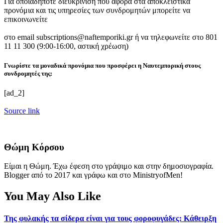
Για οποιαδήποτε διευκρίνιση που αφορά στα αποκλειστικά
προνόμια και τις υπηρεσίες των συνδρομητών μπορείτε να
επικοινωνείτε
στο email subscriptions@naftemporiki.gr ή να τηλεφωνείτε στο
801
11 11 300
(9:00-16:00, αστική χρέωση)
Γνωρίστε τα μοναδικά προνόμια που προσφέρει η Ναυτεμπορική στους
συνδρομητές της:
[ad_2]
Source link
Θώμη Κόρσου
Είμαι η Θώμη. Έχω έφεση στο γράψιμο και στην δημοσιογραφία.
Blogger από το 2017 και γράφω και στο MinistryofMen!
You May Also Like
Της φυλακής τα σίδερα είναι για τους φοροφυγάδες: Κάθειρξη