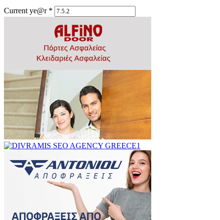
Current ye@r
*