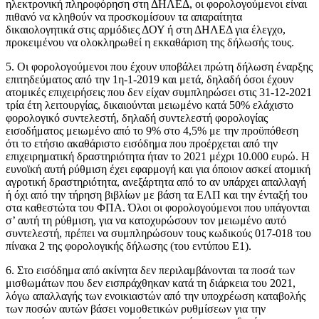
ηλεκτρονική πληροφόρηση στη ΔΗΛΕΔ, οι φορολογούμενοι είναι
πιθανό να κληθούν να προσκομίσουν τα απαραίτητα
δικαιολογητικά στις αρμόδιες ΔΟΥ ή στη ΔΗΛΕΔ για έλεγχο,
προκειμένου να ολοκληρωθεί η εκκαθάριση της δήλωσής τους.
5. Οι φορολογούμενοι που έχουν υποβάλει πρώτη δήλωση έναρξης
επιτηδεύματος από την 1η-1-2019 και μετά, δηλαδή όσοι έχουν
ατομικές επιχειρήσεις που δεν είχαν συμπληρώσει στις 31-12-2021
τρία έτη λειτουργίας, δικαιούνται μειωμένο κατά 50% ελάχιστο
φορολογικό συντελεστή, δηλαδή συντελεστή φορολογίας
εισοδήματος μειωμένο από το 9% στο 4,5% με την προϋπόθεση
ότι το ετήσιο ακαθάριστο εισόδημα που προέρχεται από την
επιχειρηματική δραστηριότητα ήταν το 2021 μέχρι 10.000 ευρώ. Η
ευνοϊκή αυτή ρύθμιση έχει εφαρμογή και για όποιον ασκεί ατομική
αγροτική δραστηριότητα, ανεξάρτητα από το αν υπάρχει απαλλαγή
ή όχι από την τήρηση βιβλίων με βάση τα ΕΛΠ και την ένταξή του
στα καθεστώτα του ΦΠΑ. Όλοι οι φορολογούμενοι που υπάγονται
σ’ αυτή τη ρύθμιση, για να κατοχυρώσουν τον μειωμένο αυτό
συντελεστή, πρέπει να συμπληρώσουν τους κωδικούς 017-018 του
πίνακα 2 της φορολογικής δήλωσης (του εντύπου Ε1).
6. Στο εισόδημα από ακίνητα δεν περιλαμβάνονται τα ποσά των
μισθωμάτων που δεν εισπράχθηκαν κατά τη διάρκεια του 2021,
λόγω απαλλαγής των ενοικιαστών από την υποχρέωση καταβολής
των ποσών αυτών βάσει νομοθετικών ρυθμίσεων για την