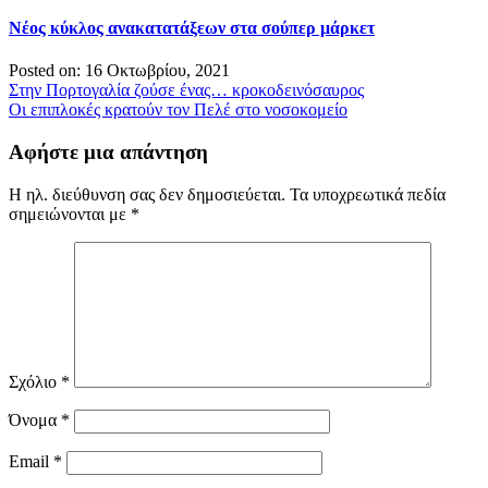
Νέος κύκλος ανακατατάξεων στα σούπερ μάρκετ
Posted on: 16 Οκτωβρίου, 2021
Πλοήγηση
Στην Πορτογαλία ζούσε ένας… κροκοδεινόσαυρος
Οι επιπλοκές κρατούν τον Πελέ στο νοσοκομείο
άρθρων
Αφήστε μια απάντηση
Η ηλ. διεύθυνση σας δεν δημοσιεύεται.
Τα υποχρεωτικά πεδία
σημειώνονται με
*
Σχόλιο
*
Όνομα
*
Email
*