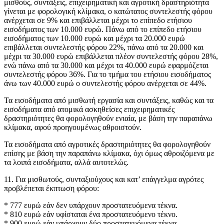
μισθούς, συντάξεις, επιχειρηματική και αγροτική δραστηριότητα
γίνεται με φορολογική κλίμακα, ο κατώτατος συντελεστής φόρου
ανέρχεται σε 9% και επιβάλλεται μέχρι το επίπεδο ετήσιου
εισοδήματος των 10.000 ευρώ. Πάνω από το επίπεδο ετήσιου
εισοδήματος των 10.000 ευρώ και μέχρι τα 20.000 ευρώ
επιβάλλεται συντελεστής φόρου 22%, πάνω από τα 20.000 και
μέχρι τα 30.000 ευρώ επιβάλλεται πλέον συντελεστής φόρου 28%,
ενώ πάνω από τα 30.000 και μέχρι τα 40.000 ευρώ εφαρμόζεται
συντελεστής φόρου 36%. Για το τμήμα του ετήσιου εισοδήματος
άνω των 40.000 ευρώ ο συντελεστής φόρου ανέρχεται σε 44%.
Τα εισοδήματα από μισθωτή εργασία και συντάξεις, καθώς και τα
εισοδήματα από ατομικά ασκηθείσες επιχειρηματικές
δραστηριότητες θα φορολογηθούν ενιαία, με βάση την παραπάνω
κλίμακα, αφού προηγουμένως αθροιστούν.
Τα εισοδήματα από αγροτικές δραστηριότητες θα φορολογηθούν
επίσης με βάση την παραπάνω κλίμακα, όχι όμως αθροιζόμενα με
τα λοιπά εισοδήματα, αλλά αυτοτελώς.
11. Για μισθωτούς, συνταξιούχους και κατ’ επάγγελμα αγρότες
προβλέπεται έκπτωση φόρου:
* 777 ευρώ εάν δεν υπάρχουν προστατευόμενα τέκνα.
* 810 ευρώ εάν υφίσταται ένα προστατευόμενο τέκνο.
* 900 ευρώ εάν υπάρχουν δύο προστατευόμενα τέκνα.