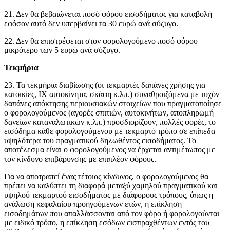
21. Δεν θα βεβαιώνεται ποσό φόρου εισοδήματος για καταβολή
εφόσον αυτό δεν υπερβαίνει τα 30 ευρώ ανά σύζυγο.
22. Δεν θα επιστρέφεται στον φορολογούμενο ποσό φόρου
μικρότερο των 5 ευρώ ανά σύζυγο.
Τεκμήρια
23. Τα τεκμήρια διαβίωσης (οι τεκμαρτές δαπάνες χρήσης για
κατοικίες, ΙΧ αυτοκίνητα, σκάφη κ.λπ.) συναθροιζόμενα με τυχόν
δαπάνες απόκτησης περιουσιακών στοιχείων που πραγματοποίησε
ο φορολογούμενος (αγορές σπιτιών, αυτοκινήτων, αποπληρωμή
δανείων καταναλωτικών κ.λπ.) προσδιορίζουν, πολλές φορές, το
εισόδημα κάθε φορολογούμενου με τεκμαρτό τρόπο σε επίπεδα
υψηλότερα του πραγματικού δηλωθέντος εισοδήματος. Το
αποτέλεσμα είναι ο φορολογούμενος να έρχεται αντιμέτωπος με
τον κίνδυνο επιβάρυνσης με επιπλέον φόρους.
Για να αποτραπεί ένας τέτοιος κίνδυνος, ο φορολογούμενος θα
πρέπει να καλύπτει τη διαφορά μεταξύ χαμηλού πραγματικού και
υψηλού τεκμαρτού εισοδήματος με διάφορους τρόπους, όπως η
ανάλωση κεφαλαίου προηγούμενων ετών, η επίκληση
εισοδημάτων που απαλλάσσονται από τον φόρο ή φορολογούνται
με ειδικό τρόπο, η επίκληση εσόδων εισπραχθέντων εντός του