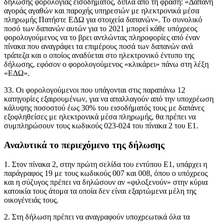
δήλωσης φορολογίας εισοδήματος, δίπλα από τη φράση: «Δαπάνη
αγοράς αγαθών και παροχής υπηρεσιών με ηλεκτρονικά μέσα
πληρωμής Πατήστε ΕΔΩ για στοιχεία δαπανών». Το συνολικό
ποσό των δαπανών αυτών για το 2021 μπορεί κάθε υπόχρεος
φορολογούμενος να το βρει αντλώντας πληροφορίες από έναν
πίνακα που αναγράφει τα επιμέρους ποσά των δαπανών ανά
τράπεζα και ο οποίος αναδύεται στο ηλεκτρονικό έντυπο της
δήλωσης, εφόσον ο φορολογούμενος «κλικάρει» πάνω στη λέξη
«ΕΔΩ».
33. Οι φορολογούμενοι που υπάγονται στις παραπάνω 12
κατηγορίες εξαιρουμένων, για να απαλλαγούν από την υποχρέωση
κάλυψης ποσοστού έως 30% του εισοδήματός τους με δαπάνες
εξοφληθείσες με ηλεκτρονικά μέσα πληρωμής, θα πρέπει να
συμπληρώσουν τους κωδικούς 023-024 του πίνακα 2 του Ε1.
Αναλυτικά το περιεχόμενο της δήλωσης
1. Στον πίνακα 2, στην πρώτη σελίδα του εντύπου Ε1, υπάρχει η
παράγραφος 19 με τους κωδικούς 007 και 008, όπου ο υπόχρεος
και η σύζυγος πρέπει να δηλώσουν αν «φιλοξενούν» στην κύρια
κατοικία τους άτομα τα οποία δεν είναι εξαρτώμενα μέλη της
οικογένειάς τους.
2. Στη δήλωση πρέπει να αναγραφούν υποχρεωτικά όλα τα