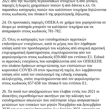
2021 από την πώληση περιουσιακών στοιχείων ή από γονικές
παροχές ή δωρεές χρηματικών ποσών ή από δάνεια κ.λπ. Οι
παραπάνω κατηγορίες ποσών που καλύπτουν τεκμήρια δηλώνονται
στους κωδικούς του πίνακα 6 της φορολογικής δήλωσης.
24. Οι προνοιακές παροχές ΟΠΕΚΑ σε χρήμα που χορηγούνται σε
άτομα με αναπηρία μπορούν να καλύψουν τεκμήρια και να
αναγραφούν στους κωδικούς 781-782.
25. Όλες οι κατηγορίες των εισοδηματικών αγροτικών
επιδοτήσεων/ ενισχύσεων, κατά το μέρος που δεν λήφθηκαν
υπόψη κατά τον προσδιορισμό του κέρδους από ατομική αγροτική
επιχειρηματική δραστηριότητα, συμπληρώνονται από τον
φορολογούμενο στους κωδικούς 659-660 του εντύπου Ε1. Ειδικά
οι αγροτικές ενισχύσεις που καταβάλλονται από τον ΟΠΕΚΕΠΕ
στο πλαίσιο δράσεων αντιμετώπισης των επιπτώσεων του
κορονοϊού COVID-19 στον πρωτογενή τομέα, δεν λαμβάνονται
υπόψη ούτε κατά τον υπολογισμό της ειδικής εισφοράς
αλληλεγγύης, οπότε συμπληρώνονται από τον φορολογούμενο
στους κωδικούς 657-658 του πίνακα 6 του εντύπου Ε1.
26. Τα ποσά των αποζημιώσεων που έλαβαν εντός του 2021 οι
ιδιοκτήτες εκμισθούμενων ακινήτων για την κάλυψη των
εισοδηματικών απωλειών που υπέστησαν λόγω αναγκαστικών
μειώσεων των ενοικίων των μηνών Νοεμβρίου και Δεκεμβρίου
2020 και των μηνών Ιανουαρίου έως Ιουλίου 2021 μπορούν να