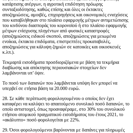
κατάρτισης ανέργων, η αγροτική επιδότηση πρόωρης
συνταξιοδότησης, καθώς επίσης και όλες οι έκτακτες
αποζημιώσεις, αμοιβές, επιχορηγήσεις και οικονομικές ενισχύσεις
που καταβλήθηκαν στο πλαίσιο εφαρμογής μέτρων αντιμετώπισης
του κινδύνου διασποράς του κορονοϊού ή στο πλαίσιο εφαρμογής
μέτρων ενίσχυσης πληγέντων από φυσικές καταστροφές
(αποζημιώσεις ειδικού σκοπού, αποζημιώσεις για μειωμένα
ενοίκια, έκτακτα επιδόματα, επιστρεπτέες προκαταβολές,
αποζημιώσεις για κάλυψη ζημιών σε κατοικίες και οικοσκευές
κ.λπ.).
Τεκμαρτά εισοδήματα προσδιοριζόμενα με βάση τα τεκμήρια
διαβίωσης και απόκτησης περιουσιακών στοιχείων δεν
λαμβάνονται υπ’ όψιν.
Το ποσό των δαπανών που λαμβάνεται υπόψη δεν μπορεί να
υπερβεί σε ετήσια βάση τα 20.000 ευρώ.
28. Σε κάθε περίπτωση φορολογουμένου ο οποίος δεν έχει
καταφέρει να καλύψει το απαιτούμενο συνολικό ποσό δαπανών, το
οποίο αντιστοιχεί, όπως προαναφέραμε, στο 30% του συνολικού
ετήσιου ατομικού πραγματικού εισοδήματος του έτους 2021, το
«ακάλυπτο» ποσό φορολογείται με 22%.
29. Όσοι φορολογούμενοι βαρύνονται με δαπάνες για πληρωμές