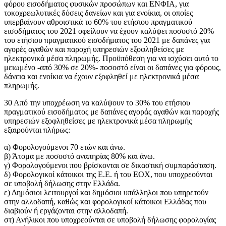
φόρου εισοδήματος φυσικών προσώπων και ΕΝΦΙΑ, για
τοκοχρεωλυτικές δόσεις δανείων και για ενοίκια, οι οποίες
υπερβαίνουν αθροιστικά το 60% του ετήσιου πραγματικού
εισοδήματος του 2021 οφείλουν να έχουν καλύψει ποσοστό 20%
του ετήσιου πραγματικού εισοδήματος του 2021 με δαπάνες για
αγορές αγαθών και παροχή υπηρεσιών εξοφληθείσες με
ηλεκτρονικά μέσα πληρωμής. Προϋπόθεση για να ισχύσει αυτό το
μειωμένο -από 30% σε 20%- ποσοστό είναι οι δαπάνες για φόρους,
δάνεια και ενοίκια να έχουν εξοφληθεί με ηλεκτρονικά μέσα
πληρωμής.
30 Από την υποχρέωση να καλύψουν το 30% του ετήσιου
πραγματικού εισοδήματος με δαπάνες αγοράς αγαθών και παροχής
υπηρεσιών εξοφληθείσες με ηλεκτρονικά μέσα πληρωμής
εξαιρούνται πλήρως:
α) Φορολογούμενοι 70 ετών και άνω.
β) Άτομα με ποσοστό αναπηρίας 80% και άνω.
γ) Φορολογούμενοι που βρίσκονται σε δικαστική συμπαράσταση.
δ) Φορολογικοί κάτοικοι της Ε.Ε. ή του ΕΟΧ, που υποχρεούνται
σε υποβολή δήλωσης στην Ελλάδα.
ε) Δημόσιοι λειτουργοί και δημόσιοι υπάλληλοι που υπηρετούν
στην αλλοδαπή, καθώς και φορολογικοί κάτοικοι Ελλάδας που
διαβιούν ή εργάζονται στην αλλοδαπή.
στ) Ανήλικοι που υποχρεούνται σε υποβολή δήλωσης φορολογίας