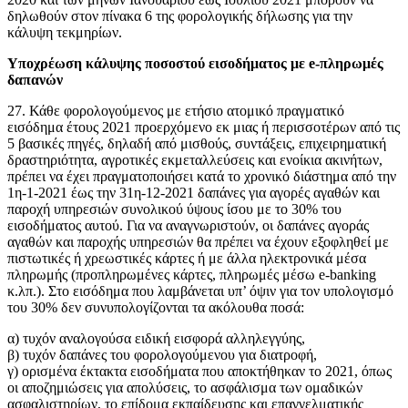
δηλωθούν στον πίνακα 6 της φορολογικής δήλωσης για την
κάλυψη τεκμηρίων.
Υποχρέωση κάλυψης ποσοστού εισοδήματος με e-πληρωμές
δαπανών
27. Κάθε φορολογούμενος με ετήσιο ατομικό πραγματικό
εισόδημα έτους 2021 προερχόμενο εκ μιας ή περισσοτέρων από τις
5 βασικές πηγές, δηλαδή από μισθούς, συντάξεις, επιχειρηματική
δραστηριότητα, αγροτικές εκμεταλλεύσεις και ενοίκια ακινήτων,
πρέπει να έχει πραγματοποιήσει κατά το χρονικό διάστημα από την
1η-1-2021 έως την 31η-12-2021 δαπάνες για αγορές αγαθών και
παροχή υπηρεσιών συνολικού ύψους ίσου με το 30% του
εισοδήματος αυτού. Για να αναγνωριστούν, οι δαπάνες αγοράς
αγαθών και παροχής υπηρεσιών θα πρέπει να έχουν εξοφληθεί με
πιστωτικές ή χρεωστικές κάρτες ή με άλλα ηλεκτρονικά μέσα
πληρωμής (προπληρωμένες κάρτες, πληρωμές μέσω e-banking
κ.λπ.). Στο εισόδημα που λαμβάνεται υπ’ όψιν για τον υπολογισμό
του 30% δεν συνυπολογίζονται τα ακόλουθα ποσά:
α) τυχόν αναλογούσα ειδική εισφορά αλληλεγγύης,
β) τυχόν δαπάνες του φορολογούμενου για διατροφή,
γ) ορισμένα έκτακτα εισοδήματα που αποκτήθηκαν το 2021, όπως
οι αποζημιώσεις για απολύσεις, το ασφάλισμα των ομαδικών
ασφαλιστηρίων, το επίδομα εκπαίδευσης και επαγγελματικής