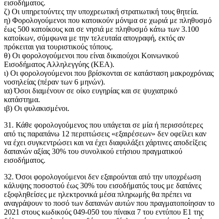
εισοδήματος.
ζ) Oι υπηρετούντες την υποχρεωτική στρατιωτική τους θητεία.
η) Φορολογούμενοι που κατοικούν μόνιμα σε χωριά με πληθυσμό
έως 500 κατοίκους και σε νησιά με πληθυσμό κάτω των 3.100
κατοίκων, σύμφωνα με την τελευταία απογραφή, εκτός αν
πρόκειται για τουριστικούς τόπους.
θ) Οι φορολογούμενοι που είναι δικαιούχοι Κοινωνικού
Εισοδήματος Αλληλεγγύης (ΚΕΑ).
ι) Οι φορολογούμενοι που βρίσκονται σε κατάσταση μακροχρόνιας
νοσηλείας (πέραν των 6 μηνών).
ια) Όσοι διαμένουν σε οίκο ευγηρίας και σε ψυχιατρικό
κατάστημα.
ιβ) Οι φυλακισμένοι.
31. Κάθε φορολογούμενος που υπάγεται σε μία ή περισσότερες
από τις παραπάνω 12 περιπτώσεις «εξαιρέσεων» δεν οφείλει καν
να έχει συγκεντρώσει και να έχει διαφυλάξει χάρτινες αποδείξεις
δαπανών αξίας 30% του συνολικού ετήσιου πραγματικού
εισοδήματος.
32. Όσοι φορολογούμενοι δεν εξαιρούνται από την υποχρέωση
κάλυψης ποσοστού έως 30% του εισοδήματός τους με δαπάνες
εξοφληθείσες με ηλεκτρονικά μέσα πληρωμής θα πρέπει να
αναγράψουν το ποσό των δαπανών αυτών που πραγματοποίησαν το
2021 στους κωδικούς 049-050 του πίνακα 7 του εντύπου Ε1 της