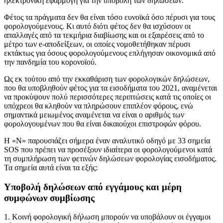
ηλεκτρονική εφαρμογή για την υποβολή των δηλώσεων.
Φέτος τα πράγματα δεν θα είναι τόσο ευνοϊκά όσο πέρυσι για τους
φορολογούμενους. Κι αυτό διότι φέτος δεν θα ισχύσουν οι
απαλλαγές από τα τεκμήρια διαβίωσης και οι εξαιρέσεις από το
μέτρο των e-αποδείξεων, οι οποίες νομοθετήθηκαν πέρυσι
εκτάκτως για όσους φορολογούμενους επλήγησαν οικονομικά από
την πανδημία του κορονοϊού.
Ως εκ τούτου από την εκκαθάριση των φορολογικών δηλώσεων,
που θα υποβληθούν φέτος για τα εισοδήματα του 2021, αναμένεται
να προκύψουν πολύ περισσότερες περιπτώσεις κατά τις οποίες οι
υπόχρεοι θα κληθούν να πληρώσουν επιπλέον φόρους, ενώ
σημαντικά μειωμένος αναμένεται να είναι ο αριθμός των
φορολογουμένων που θα είναι δικαιούχοι επιστροφών φόρου.
Η «Ν» παρουσιάζει σήμερα έναν αναλυτικό οδηγό με 33 σημεία
SOS που πρέπει να προσέξουν ιδιαίτερα οι φορολογούμενοι κατά
τη συμπλήρωση των φετινών δηλώσεων φορολογίας εισοδήματος.
Τα σημεία αυτά είναι τα εξής:
Υποβολή δηλώσεων από εγγάμους και μέρη
συμφώνων συμβίωσης
1. Κοινή φορολογική δήλωση μπορούν να υποβάλουν οι έγγαμοι