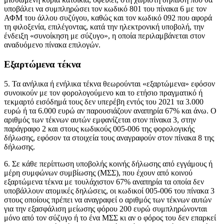
υποβάλει να συμπληρώσει τον κωδικό 801 του πίνακα 6 με τον
ΑΦΜ του άλλου συζύγου, καθώς και τον κωδικό 092 που αφορά
τη φιλοξενία, επιλέγοντας, κατά την ηλεκτρονική υποβολή, την
ένδειξη «συνοίκηση με σύζυγο», η οποία περιλαμβάνεται στον
αναδυόμενο πίνακα επιλογών.
Εξαρτώμενα τέκνα
5. Τα ανήλικα ή ενήλικα τέκνα θεωρούνται «εξαρτώμενα» εφόσον
συνοικούν με τον φορολογούμενο και το ετήσιο πραγματικό ή
τεκμαρτό εισόδημά τους δεν υπερέβη εντός του 2021 τα 3.000
ευρώ ή τα 6.000 ευρώ αν παρουσιάζουν αναπηρία 67% και άνω. Ο
αριθμός των τέκνων αυτών εμφανίζεται στον πίνακα 3, στην
παράγραφο 2 και στους κωδικούς 005-006 της φορολογικής
δήλωσης, εφόσον τα στοιχεία τους αναγραφούν στον πίνακα 8 της
δήλωσης.
6. Σε κάθε περίπτωση υποβολής κοινής δήλωσης από εγγάμους ή
μέρη συμφώνων συμβίωσης (ΜΣΣ), που έχουν από κοινού
εξαρτώμενα τέκνα με τουλάχιστον 67% αναπηρία τα οποία δεν
υποβάλλουν ατομικές δηλώσεις, οι κωδικοί 005-006 του πίνακα 3
στους οποίους πρέπει να αναγραφεί ο αριθμός των τέκνων αυτών
για την εξασφάλιση μείωσης φόρου 200 ευρώ συμπληρώνονται
μόνο από τον σύζυγο ή το ένα ΜΣΣ κι αν ο φόρος του δεν επαρκεί