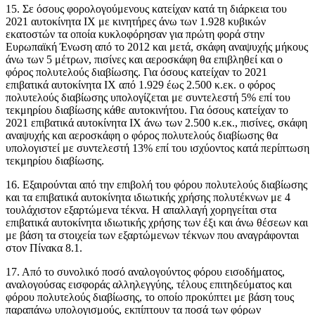
15. Σε όσους φορολογούμενους κατείχαν κατά τη διάρκεια του
2021 αυτοκίνητα ΙΧ με κινητήρες άνω των 1.928 κυβικών
εκατοστών τα οποία κυκλοφόρησαν για πρώτη φορά στην
Ευρωπαϊκή Ένωση από το 2012 και μετά, σκάφη αναψυχής μήκους
άνω των 5 μέτρων, πισίνες και αεροσκάφη θα επιβληθεί και ο
φόρος πολυτελούς διαβίωσης. Για όσους κατείχαν το 2021
επιβατικά αυτοκίνητα ΙΧ από 1.929 έως 2.500 κ.εκ. ο φόρος
πολυτελούς διαβίωσης υπολογίζεται με συντελεστή 5% επί του
τεκμηρίου διαβίωσης κάθε αυτοκινήτου. Για όσους κατείχαν το
2021 επιβατικά αυτοκίνητα ΙΧ άνω των 2.500 κ.εκ., πισίνες, σκάφη
αναψυχής και αεροσκάφη ο φόρος πολυτελούς διαβίωσης θα
υπολογιστεί με συντελεστή 13% επί του ισχύοντος κατά περίπτωση
τεκμηρίου διαβίωσης.
16. Εξαιρούνται από την επιβολή του φόρου πολυτελούς διαβίωσης
και τα επιβατικά αυτοκίνητα ιδιωτικής χρήσης πολυτέκνων με 4
τουλάχιστον εξαρτώμενα τέκνα. Η απαλλαγή χορηγείται στα
επιβατικά αυτοκίνητα ιδιωτικής χρήσης των έξι και άνω θέσεων και
με βάση τα στοιχεία των εξαρτώμενων τέκνων που αναγράφονται
στον Πίνακα 8.1.
17. Από το συνολικό ποσό αναλογούντος φόρου εισοδήματος,
αναλογούσας εισφοράς αλληλεγγύης, τέλους επιτηδεύματος και
φόρου πολυτελούς διαβίωσης, το οποίο προκύπτει με βάση τους
παραπάνω υπολογισμούς, εκπίπτουν τα ποσά των φόρων