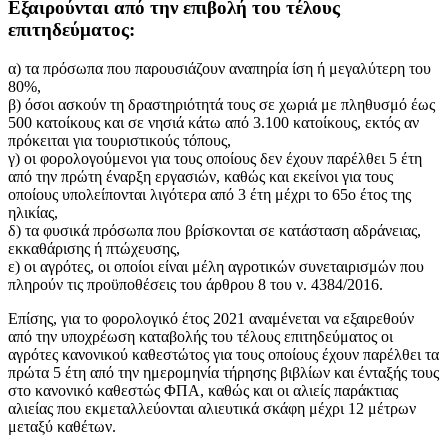
Εξαιρούνται από την επιβολή του τέλους
επιτηδεύματος:
α) τα πρόσωπα που παρουσιάζουν αναπηρία ίση ή μεγαλύτερη του
80%,
β) όσοι ασκούν τη δραστηριότητά τους σε χωριά με πληθυσμό έως
500 κατοίκους και σε νησιά κάτω από 3.100 κατοίκους, εκτός αν
πρόκειται για τουριστικούς τόπους,
γ) οι φορολογούμενοι για τους οποίους δεν έχουν παρέλθει 5 έτη
από την πρώτη έναρξη εργασιών, καθώς και εκείνοι για τους
οποίους υπολείπονται λιγότερα από 3 έτη μέχρι το 65ο έτος της
ηλικίας,
δ) τα φυσικά πρόσωπα που βρίσκονται σε κατάσταση αδράνειας,
εκκαθάρισης ή πτώχευσης,
ε) οι αγρότες, οι οποίοι είναι μέλη αγροτικών συνεταιρισμών που
πληρούν τις προϋποθέσεις του άρθρου 8 του ν. 4384/2016.
Επίσης, για το φορολογικό έτος 2021 αναμένεται να εξαιρεθούν
από την υποχρέωση καταβολής του τέλους επιτηδεύματος οι
αγρότες κανονικού καθεστώτος για τους οποίους έχουν παρέλθει τα
πρώτα 5 έτη από την ημερομηνία τήρησης βιβλίων και ένταξής τους
στο κανονικό καθεστώς ΦΠΑ, καθώς και οι αλιείς παράκτιας
αλιείας που εκμεταλλεύονται αλιευτικά σκάφη μέχρι 12 μέτρων
μεταξύ καθέτων.