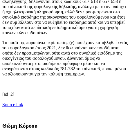
αλληλεγγύης, δηλώνονται στους κωδικούς 617-618 ή 657-658 ή
του πίνακα 6 της φορολογικής δήλωσης, ανάλογα με το αν υπάρχει
ή όχι ηλεκτρονική πληροφόρηση, αλλά δεν προσμετρώνται στο
συνολικό εισόδημα της οικογένειας του φορολογούμενου και έτσι
δεν συμβάλλουν στο να αυξηθεί το εισόδημα αυτό και να υπερβεί
το ισχύον κατά περίπτωση εισοδηματικό όριο για τη χορήγηση
κοινωνικών επιδομάτων.
Τα ποσά της παραπάνω περίπτωσης (γ) που έχουν καταβληθεί εντός
του φορολογικού έτους 2021, δεν θεωρούνται καν εισοδήματα,
οπότε δεν προσμετρώνται ούτε αυτά στο συνολικό εισόδημα της
οικογένειας του φορολογούμενου. Δύνανται όμως να
αποδεικνύονται με οποιοδήποτε πρόσφορο μέσο και να
αναγράφονται στους κωδικούς 781-782 του πίνακα 6, προκειμένου
να αξιοποιούνται για την κάλυψη τεκμηρίων.
[ad_2]
Source link
Θώμη Κόρσου