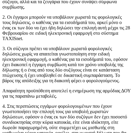
σύζυγοι, αλλά και τα ζευγάρια που έχουν συνάψει σύμφωνα
συμβίωσης.
2. Οι έγγαμοι μπορούν να υποβάλουν χωριστά τις φορολογικές
τους δηλώσεις, ο καθένας για τα εισοδήματά του, αρκεί μόνο ο
ένας εκ των δύο να έχει ήδη δηλώσει την επιλογή αυτή μέχρι τις 28
Φεβρουαρίου σε ειδική ηλεκτρονική εφαρμογή στο σύστημα
TAXISnet.
3. Οι σύζυγοι πρέπει να υποβάλουν χωριστά φορολογικές
δηλώσεις χωρίς να απαιτείται γνωστοποίηση στην ειδική
ηλεκτρονική εφαρμογή, ο καθένας για τα εισοδήματά του, εφόσον
έχει διακοπεί η έγγαμη συμβίωση κατά τον χρόνο υποβολής της
δήλωσης ή ο ένας από τους δύο συζύγους είναι σε κατάσταση
πτώχευσης ή έχει υποβληθεί σε δικαστική συμπαράσταση. Το
βάρος της απόδειξης για τη διακοπή φέρει ο φορολογούμενος.
Απαραίτητη προϋπόθεση αποτελεί η ενημέρωση της αρμόδιας ΔΟΥ
για τις παραπάνω μεταβολές.
4. Στις περιπτώσεις εγγάμων φορολογουμένων που έχουν
γνωστοποιήσει την επιλογή τους για υποβολή χωριστών
δηλώσεων, εφόσον ο ένας εκ των δύο συζύγων δεν έχει ποσοστό
συνιδιοκτησίας στην κύρια κατοικία, είτε είναι ιδιόκτητη, είτε
δωρεάν παραχωρημένη, ούτε συμμετέχει ως μισθωτής στη
μισθωμένη κύρια κατοικία, οφείλει, στη χωριστή δήλωση που θα