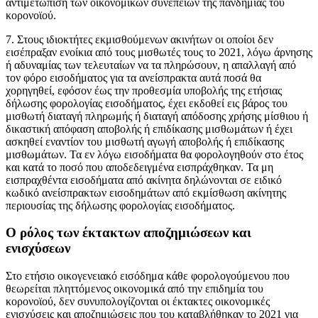
αντιμετώπιση των οικονομικών συνεπειών της πανδημίας του
κορονοϊού.
7. Στους ιδιοκτήτες εκμισθούμενων ακινήτων οι οποίοι δεν
εισέπραξαν ενοίκια από τους μισθωτές τους το 2021, λόγω άρνησης
ή αδυναμίας των τελευταίων να τα πληρώσουν, η απαλλαγή από
τον φόρο εισοδήματος για τα ανείσπρακτα αυτά ποσά θα
χορηγηθεί, εφόσον έως την προθεσμία υποβολής της ετήσιας
δήλωσης φορολογίας εισοδήματος, έχει εκδοθεί εις βάρος του
μισθωτή διαταγή πληρωμής ή διαταγή απόδοσης χρήσης μίσθιου ή
δικαστική απόφαση αποβολής ή επιδίκασης μισθωμάτων ή έχει
ασκηθεί εναντίον του μισθωτή αγωγή αποβολής ή επιδίκασης
μισθωμάτων. Τα εν λόγω εισοδήματα θα φορολογηθούν στο έτος
και κατά το ποσό που αποδεδειγμένα εισπράχθηκαν. Τα μη
εισπραχθέντα εισοδήματα από ακίνητα δηλώνονται σε ειδικό
κωδικό ανείσπρακτων εισοδημάτων από εκμίσθωση ακίνητης
περιουσίας της δήλωσης φορολογίας εισοδήματος.
O ρόλος των έκτακτων αποζημιώσεων και
ενισχύσεων
Στο ετήσιο οικογενειακό εισόδημα κάθε φορολογούμενου που
θεωρείται πληττόμενος οικονομικά από την επιδημία του
κορονοϊού, δεν συνυπολογίζονται οι έκτακτες οικονομικές
ενισχύσεις και αποζημιώσεις που του καταβλήθηκαν το 2021 για