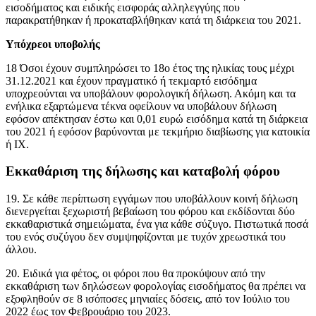
εισοδήματος και ειδικής εισφοράς αλληλεγγύης που
παρακρατήθηκαν ή προκαταβλήθηκαν κατά τη διάρκεια του 2021.
Υπόχρεοι υποβολής
18 Όσοι έχουν συμπληρώσει το 18ο έτος της ηλικίας τους μέχρι
31.12.2021 και έχουν πραγματικό ή τεκμαρτό εισόδημα
υποχρεούνται να υποβάλουν φορολογική δήλωση. Ακόμη και τα
ενήλικα εξαρτώμενα τέκνα οφείλουν να υποβάλουν δήλωση
εφόσον απέκτησαν έστω και 0,01 ευρώ εισόδημα κατά τη διάρκεια
του 2021 ή εφόσον βαρύνονται με τεκμήριο διαβίωσης για κατοικία
ή ΙΧ.
Εκκαθάριση της δήλωσης και καταβολή φόρου
19. Σε κάθε περίπτωση εγγάμων που υποβάλλουν κοινή δήλωση
διενεργείται ξεχωριστή βεβαίωση του φόρου και εκδίδονται δύο
εκκαθαριστικά σημειώματα, ένα για κάθε σύζυγο. Πιστωτικά ποσά
του ενός συζύγου δεν συμψηφίζονται με τυχόν χρεωστικά του
άλλου.
20. Ειδικά για φέτος, οι φόροι που θα προκύψουν από την
εκκαθάριση των δηλώσεων φορολογίας εισοδήματος θα πρέπει να
εξοφληθούν σε 8 ισόποσες μηνιαίες δόσεις, από τον Ιούλιο του
2022 έως τον Φεβρουάριο του 2023.