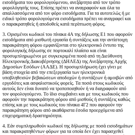
εισοδήματα του φορολογούμενου, ανεξάρτητα από τον τρόπο
φορολόγησής τους. Επίσης πρέπει να αναγραφούν και όλα τα
απαλλασσόμενα από τον φόρο εισοδήματα. Για τα αυτοτελώς ή με
ειδικό τρόπο φορολογούμενα εισοδήματα πρέπει να αναγραφεί και
ο παρακρατηθείς ή αποδοθείς κατά περίπτωση φόρος.
3. Ορισμένοι κωδικοί του πίνακα 4Α της δήλωσης Ε1 που αφορούν
εισοδήματα από μισθωτή εργασία ή συντάξεις και την αντίστοιχη
παρακράτηση φόρου εμφανίζονται στο ηλεκτρονικό έντυπο της
φορολογικής δήλωσης σε πορτοκαλί πλαίσιο και είναι
προσυμπληρωμένοι με συγκεκριμένα ποσά από τη Διεύθυνση
Ηλεκτρονικής Διακυβέρνησης (ΔΗΛΕΔ) της Ανεξάρτητης Αρχής
Δημοσίων Εσόδων (ΑΑΔΕ). Η προσυμπλήρωση έχει γίνει με
βάση στοιχεία από την επεξεργασία των ηλεκτρονικά
υποβληθεισών βεβαιώσεων αποδοχών ή συντάξεων ή αμοιβών από
εργοδότες και ασφαλιστικούς φορείς. Τα ποσά στους κωδικούς
αυτούς δεν είναι δυνατό να τροποποιηθούν ή να διαγραφούν από
τον φορολογούμενο. Το ίδιο συμβαίνει και με τους κωδικούς που
αφορούν την παρακράτηση φόρου από μισθούς ή συντάξεις καθώς
επίσης και με τους κωδικούς του πίνακα 4Γ2 που αφορούν την
παρακράτηση φόρου από ακαθάριστα έσοδα προερχόμενα από
επιχειρηματική δραστηριότητα.
4. Εάν συμπληρωθούν κωδικοί της δήλωσης με ποσά εισοδημάτων
και παρακρατηθέντων φόρων για τα οποία δεν έχει παρασχεθεί