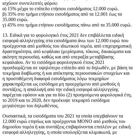
ισχύουν συντελεστές φόρου:
α) 15% μέχρι το επίπεδο ετήσιου εισοδήματος 12.000 ευρώ.
β) 35% στο τμήμα ετήσιου εισοδήματος από τα 12.001 έως τα
35.000 ευρώ.
γ) 45% στο τμήμα ετήσιου εισοδήματος πάνω από τα 35.000 ευρώ.
13. Ειδικά για το φορολογικό έτος 2021 δεν επιβάλλεται ειδική
εισφορά αλληλεγγύης στα εισοδήματα άνω των 12.000 ευρώ που
προέρχονται από μισθούς του ιδιωτικού τομέα, από επιχειρηματική
δραστηριότητα, από κεφάλαιο (μερίσματα, τόκους, δικαιώματα και
ακίνητη περιουσία), καθώς και από υπεραξία μεταβίβασης
κεφαλαίου. Αν το εισόδημα φορολογικού έτους 2021
προσδιορίζεται σε υψηλότερο επίπεδο από το δηλωθέν, με βάση τα
τεκμήρια διαβίωσης ή και απόκτησης περιουσιακών στοιχείων και
η προστιθέμενη διαφορά εισοδήματος λόγω τεκμηρίων
χαρακτηρίζεται ως εισόδημα μη προερχόμενο από μισθούς ή
συντάξεις, η απαλλαγή από την ειδική εισφορά αλληλεγγύης
παρέχεται εφόσον και για τα δύο (2) προηγούμενα φορολογικά έτη,
το 2019 και το 2020, δεν προέκυψε τεκμαρτό εισόδημα
μεγαλύτερο του δηλωθέντος.
Ουσιαστικά, τα εισοδήματα του 2021 τα οποία υπερβαίνουν τα
12.000 ευρώ ετησίως και προέρχονται ΜΟΝΟ από μισθούς του
δημοσίου τομέα ή και συντάξεις επιβαρύνονται επιπλέον με ειδική
εισφορά αλληλεγγύης, η οποία υπολογίζεται κλιμακωτά, με