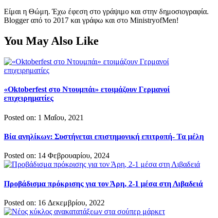
Είμαι η Θώμη. Έχω έφεση στο γράψιμο και στην δημοσιογραφία.
Blogger από το 2017 και γράφω και στο MinistryofMen!
You May Also Like
«Oktoberfest στο Ντουμπάι» ετοιμάζουν Γερμανοί
επιχειρηματίες
Posted on: 1 Μαΐου, 2021
Βία ανηλίκων: Συστήνεται επιστημονική επιτροπή- Τα μέλη
Posted on: 14 Φεβρουαρίου, 2024
Προβάδισμα πρόκρισης για τον Άρη, 2-1 μέσα στη Λιβαδειά
Posted on: 16 Δεκεμβρίου, 2022