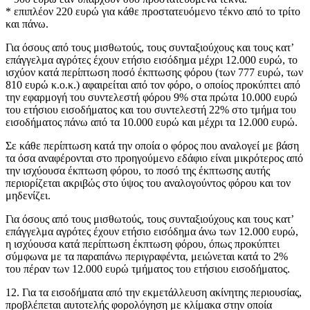
* επιπλέον 220 ευρώ για κάθε προστατευόμενο τέκνο από το τρίτο
και πάνω.
Για όσους από τους μισθωτούς, τους συνταξιούχους και τους κατ’
επάγγελμα αγρότες έχουν ετήσιο εισόδημα μέχρι 12.000 ευρώ, το
ισχύον κατά περίπτωση ποσό έκπτωσης φόρου (των 777 ευρώ, των
810 ευρώ κ.ο.κ.) αφαιρείται από τον φόρο, ο οποίος προκύπτει από
την εφαρμογή του συντελεστή φόρου 9% στα πρώτα 10.000 ευρώ
του ετήσιου εισοδήματος και του συντελεστή 22% στο τμήμα του
εισοδήματος πάνω από τα 10.000 ευρώ και μέχρι τα 12.000 ευρώ.
Σε κάθε περίπτωση κατά την οποία ο φόρος που αναλογεί με βάση
τα όσα αναφέρονται στο προηγούμενο εδάφιο είναι μικρότερος από
την ισχύουσα έκπτωση φόρου, το ποσό της έκπτωσης αυτής
περιορίζεται ακριβώς στο ύψος του αναλογούντος φόρου και τον
μηδενίζει.
Για όσους από τους μισθωτούς, τους συνταξιούχους και τους κατ’
επάγγελμα αγρότες έχουν ετήσιο εισόδημα άνω των 12.000 ευρώ,
η ισχύουσα κατά περίπτωση έκπτωση φόρου, όπως προκύπτει
σύμφωνα με τα παραπάνω περιγραφέντα, μειώνεται κατά το 2%
του πέραν των 12.000 ευρώ τμήματος του ετήσιου εισοδήματος.
12. Για τα εισοδήματα από την εκμετάλλευση ακίνητης περιουσίας,
προβλέπεται αυτοτελής φορολόγηση με κλίμακα στην οποία