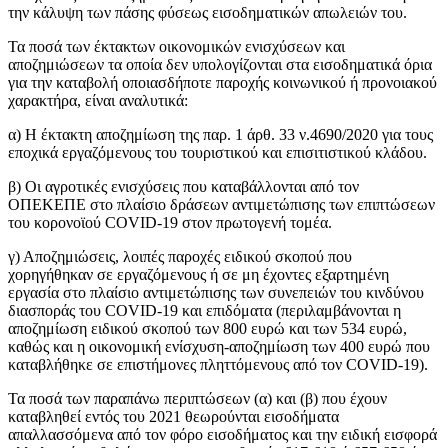
την κάλυψη των πάσης φύσεως εισοδηματικών απωλειών του.
Τα ποσά των έκτακτων οικονομικών ενισχύσεων και
αποζημιώσεων τα οποία δεν υπολογίζονται στα εισοδηματικά όρια
για την καταβολή οποιασδήποτε παροχής κοινωνικού ή προνοιακού
χαρακτήρα, είναι αναλυτικά:
α) Η έκτακτη αποζημίωση της παρ. 1 άρθ. 33 ν.4690/2020 για τους
εποχικά εργαζόμενους του τουριστικού και επισιτιστικού κλάδου.
β) Οι αγροτικές ενισχύσεις που καταβάλλονται από τον
ΟΠΕΚΕΠΕ στο πλαίσιο δράσεων αντιμετώπισης των επιπτώσεων
του κορονοϊού COVID-19 στον πρωτογενή τομέα.
γ) Αποζημιώσεις, λοιπές παροχές ειδικού σκοπού που
χορηγήθηκαν σε εργαζόμενους ή σε μη έχοντες εξαρτημένη
εργασία στο πλαίσιο αντιμετώπισης των συνεπειών του κινδύνου
διασποράς του COVID-19 και επιδόματα (περιλαμβάνονται η
αποζημίωση ειδικού σκοπού των 800 ευρώ και των 534 ευρώ,
καθώς και η οικονομική ενίσχυση-αποζημίωση των 400 ευρώ που
καταβλήθηκε σε επιστήμονες πληττόμενους από τον COVID-19).
Τα ποσά των παραπάνω περιπτώσεων (α) και (β) που έχουν
καταβληθεί εντός του 2021 θεωρούνται εισοδήματα
απαλλασσόμενα από τον φόρο εισοδήματος και την ειδική εισφορά