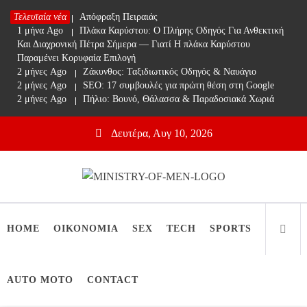
Skip
Τελευταία νέα
1 μήνα Ago
Απόφραξη Πειραιάς
to
1 μήνα Ago
Πλάκα Καρύστου: Ο Πλήρης Οδηγός Για Ανθεκτική
content
Και Διαχρονική Πέτρα Σήμερα — Γιατί Η πλάκα Καρύστου
Παραμένει Κορυφαία Επιλογή
2 μήνες Ago
Ζάκυνθος: Ταξιδιωτικός Οδηγός & Ναυάγιο
2 μήνες Ago
SEO: 17 συμβουλές για πρώτη θέση στη Google
2 μήνες Ago
Πήλιο: Βουνό, Θάλασσα & Παραδοσιακά Χωριά
Δευτέρα, Αυγ 10, 2026
Ministry Of Men
Online Lifestyle περιοδικό για Aνδρες
HOME
ΟΙΚΟΝΟΜΙΑ
SEX
TECH
SPORTS
AUTO MOTO
CONTACT