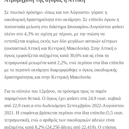
Σε πτωτικό πρόσημο -όπως και τον Αύγουστο- γύρισε η
οικοδομική δραστηριότητα στο οκτάμηνο. Σε επίπεδο όγκου η
ποσοστιαία μείωση στο διάστημα Ιανουαρίου-Αυγούστου φτάνει
πλέον στο 4,3% σε σχέση με πέρυσι, με την πτώση να
εντοπίζεται κυρίως εκτός των δύο μεγάλων αστικών κέντρων
(ουσιαστικά Αττική και Κεντρική Μακεδονία). Στην Αττική ο
όγκος εμφανίζεται αυξημένος κατά 30,6% και ας είναι τα
τετραγωνικά μειωμένα κατά 2,2%, ενώ περίπου στα ίδια επίπεδα
με το περσινό οκτάμηνο διαμορφώθηκε ο όγκος οικοδομικής
δραστηριότητας και στην Κεντρική Μακεδονία.
Για το σύνολο του 12μήνου, τα πρόσημα προς το παρόν
παραμένουν θετικά. Ο όγκος έχει φτάσει στα 24,9 εκατ. κυβικά
από 22,9 εκατ.α στο δωδεκάμηνο Σεπτεμβρίου 2022-Αυγούστου
2021. Η επιφάνεια βρίσκεται περίπου στα ίδια επίπεδα (5,5 εκατ.
τετραγωνικά), ενώ ο αριθμός των οικοδομικών αδειών είναι
αυξημένος κατά 8,2% (24.256 άδειες από 22.419). Ο ετήσιος