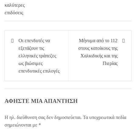
Πλοήγηση
Οι επενδυτές να
Μήνυμα από το 112
άρθρων
εξετάζουν τις
στους κατοίκους της
ελληνικές τράπεζες
Χαλκιδικής και της
ως βιώσιμες
Πιερίας
επενδυτικές επιλογές
ΑΦΉΣΤΕ ΜΙΑ ΑΠΆΝΤΗΣΗ
Η ηλ. διεύθυνση σας δεν δημοσιεύεται.
Τα υποχρεωτικά πεδία
σημειώνονται με
*