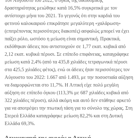
Τον Αύγουστο του 2022, ο όγκος της οικοδομικής
δραστηριότητας μειώθηκε κατά 16,5% συγκριτικά με τον
αντίστοιχο μήνα του 2021. Το γεγονός ότι στην καρδιά του
φετινού καλοκαιριού επικράτησε μεγαλύτερη «χαλάρωση»
(επιτρέποντας περισσότερες διακοπές) ασφαλώς μπορεί να έχει
παίξει ρόλο, ωστόσο η μείωση είναι σημαντική. Πρακτικά,
εκδόθηκαν άδειες που αντιστοιχούν σε 1,77 εκατ. κυβικά από
2,12 εκατ. κυβικά πέρυσι. Σε επίπεδο επιφάνειας, καταγράφηκε
μείωση κατά 2,4% (από τα 435,8 χιλιάδες τετραγωνικά πέρυσι
στα 425,5 χιλιάδες φέτος), ενώ οι άδειες ήταν περισσότερες τον
Αύγουστο του 2022: 1.667 από 1.493, με την ποσοστιαία αύξηση
να διαμορφώνεται στο 11,7%. Η Αττική είχε πολύ μεγάλη
αύξηση σε επίπεδο όγκου (113,3% με 687 χιλιάδες κυβικά από
322 χιλιάδες πέρυσι), αλλά ακόμη και αυτό δεν στάθηκε αρκετό
για να αποτρέψει την πτωτική τάση για το σύνολο της χώρας. Στη
Στερεά Ελλάδα καταγράφηκε μείωση 82,2% και στη Δυτική
Ελλάδα 69,3%.
Ατμομηχανή της αγοράς η Αττική