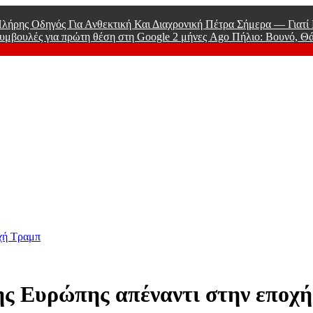
λήρης Οδηγός Για Ανθεκτική Και Διαχρονική Πέτρα Σήμερα — Γιατ
υμβουλές για πρώτη θέση στη Google
2 μήνες Ago
Πήλιο: Βουνό, Θ
 Men
οχή Τραμπ
ης Ευρώπης απέναντι στην εποχ