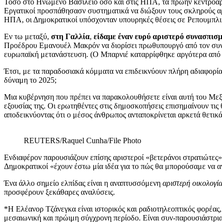
Τόσο στο Ηνωμένο Βασίλειο όσο και στις ΗΠΑ, τα πρώην κεντροαρι
Εργατικοί προσπάθησασν συστηματικά να διώξουν τους σκληρούς αρι
ΗΠΑ, οι Δημοκρατικοί υπόσχονταν υπουρηκές θέσεις σε Ρεπουμπλικ
Εν τω μεταξύ,
στη Γαλλία
,
είδαμε έναν ευρύ αριστερό συνασπισμό
Προέδρου Εμανουέλ Μακρόν να διορίσει πρωθυπουργό από τον συνσπ
ευρωπαϊκή μετανάστευση. (Ο Μπαρνιέ καταρρίφθηκε αργότερα από τ
Έτσι, με τα παραδοσιακά κόμματα να επιδεικνύουν πλήρη αδιαφορία 
δύναμη το 2025;
Μια κυβέρνηση που πρέπει να παρακολουθήσετε είναι αυτή του Μεξι
εξουσίας της. Οι ερωτηθέντες στις δημοσκοπήσεις επισημαίνουν τις 
αποδεικνύοντας ότι ο μέσος άνθρωπος ανταποκρίνεται αρκετά θετικ
REUTERS/Raquel Cunha/File Photo
Ενδιαφέρον παρουσιάζουν επίσης αριστεροί «βετεράνοι στρατιώτες
Δημοκρατικοί «έχουν έστω μία ιδέα για το πώς θα μπορούσαμε να αν
Ένα άλλο σημείο ελπίδας είναι η αναπτυσσόμενη
αριστερή οικολογί
προσφέρουν ξεκάθαρες αναλύσεις.
*Η Ελέανορ Τζάνεγκα είναι ιστορικός και ραδιοτηλεοπτικός φορέας,
μεσαιωνική και πρώιμη σύγχρονη περίοδο. Είναι συν-παρουσιάστρια