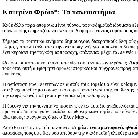
Κατερίνα Φρόϊο*: Τα πανεπιστήμια
Κάθε άλλο παρά απομονωμένοι πύργοι, τα ακαδημαϊκά ιδρύματα εξελ
σύγκρουσης επηρεαζόμενα αλλά και διαμορφώνοντας ευρύτερους κ
Σήμερα, τα φοιτητικά κινήματα δημιουργούν διακρατικούς δεσμούς 
κλίμα, για τα δικαιώματα στην αναπαραγωγή, για τα πολιτικά δικαι
έχει κερδίσει την παγκόσμια προσοχή, φτάνοντας μέχρι το Διεθνές Π
Ωστόσο, αυτό το κίνημα αντιμετωπίζει σημαντικές αντιδράσεις.
Ακρ
τους όταν αυτή αμφισβητεί άβολες ιστορικές και σύγχρονες πραγματικ
επιθέσεις.
Η αντίσταση των μελετητών σε αυτούς τους τομείς θα είναι κρίσιμη
στα βραχυπρόθεσμα οικονομικά συμφέροντα έναντι της επιβίωσης το
την αειφόρο ανάπτυξη και την κλιματική προσαρμογή.
Η έρευνα για την τεχνητή νοημοσύνη, εν τω μεταξύ, αναδεικνύεται ω
ερευνητές δημιουργούν πλαίσια υπεύθυνης καινοτομίας που δίνουν π
ιδιωτικούς παράγοντες όπως ο Έλον Μασκ.
Αυτό θέτει στην ηγεσία των πανεπιστημίων
ένα πρωτοφανές ηθικό
αποφάσεις τους είτε θα προστατεύουν την ακαδημαϊκή ελευθερία κα