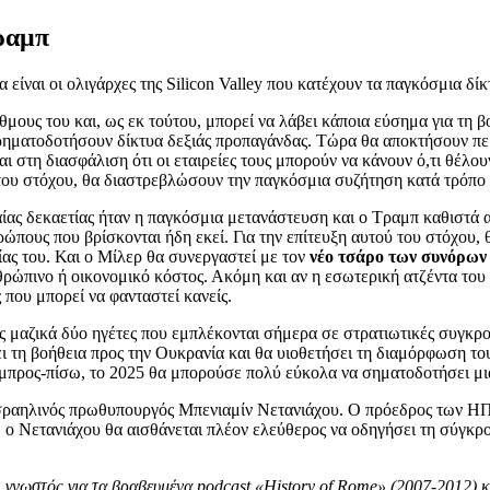
ραμπ
ναι οι ολιγάρχες της Silicon Valley που κατέχουν τα παγκόσμια δίκ
μους του και, ως εκ τούτου, μπορεί να λάβει κάποια εύσημα για τη β
 χρηματοδοτήσουν δίκτυα δεξιάς προπαγάνδας. Τώρα θα αποκτήσουν 
στη διασφάλιση ότι οι εταιρείες τους μπορούν να κάνουν ό,τι θέλουν
ου στόχου, θα διαστρεβλώσουν την παγκόσμια συζήτηση κατά τρόπο πο
αίας δεκαετίας ήταν η παγκόσμια μετανάστευση και ο Τραμπ καθιστά 
πους που βρίσκονται ήδη εκεί. Για την επίτευξη αυτού του στόχου, 
ίας του. Και ο Μίλερ θα συνεργαστεί με τον
νέο τσάρο των συνόρων
θρώπινο ή οικονομικό κόστος. Ακόμη και αν η εσωτερική ατζέντα το
 που μπορεί να φανταστεί κανείς.
ης μαζικά δύο ηγέτες που εμπλέκονται σήμερα σε στρατιωτικές συγκ
 τη βοήθεια προς την Ουκρανία και θα υιοθετήσει τη διαμόρφωση του 
 μπρος-πίσω, το 2025 θα μπορούσε πολύ εύκολα να σηματοδοτήσει μι
Ισραηλινός πρωθυπουργός Μπενιαμίν Νετανιάχου. Ο πρόεδρος των ΗΠΑ
ο Νετανιάχου θα αισθάνεται πλέον ελεύθερος να οδηγήσει τη σύγκρου
, γνωστός για τα βραβευμένα podcast «History of Rome» (2007-2012) κ