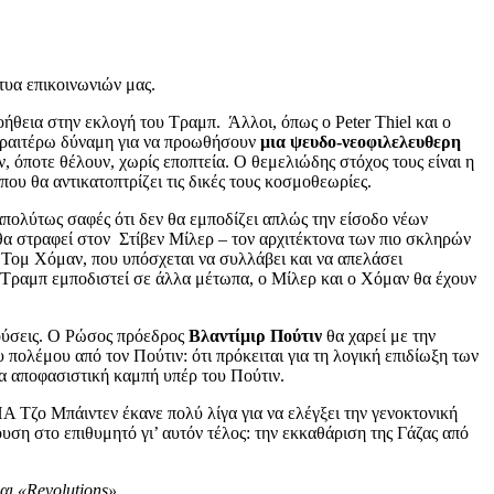
τυα επικοινωνιών μας.
οήθεια στην εκλογή του Τραμπ. Άλλοι, όπως ο Peter Thiel και ο
περαιτέρω δύναμη για να προωθήσουν
μια ψευδο-νεοφιλελευθερη
, όποτε θέλουν, χωρίς εποπτεία. Ο θεμελιώδης στόχος τους είναι η
υ θα αντικατοπτρίζει τις δικές τους κοσμοθεωρίες.
απολύτως σαφές ότι δεν θα εμποδίζει απλώς την είσοδο νέων
θα στραφεί στον Στίβεν Μίλερ – τον αρχιτέκτονα των πιο σκληρών
Τομ Χόμαν, που υπόσχεται να συλλάβει και να απελάσει
υ Τραμπ εμποδιστεί σε άλλα μέτωπα, ο Μίλερ και ο Χόμαν θα έχουν
ρούσεις. Ο Ρώσος πρόεδρος
Βλαντίμιρ Πούτιν
θα χαρεί με την
πολέμου από τον Πούτιν: ότι πρόκειται για τη λογική επιδίωξη των
α αποφασιστική καμπή υπέρ του Πούτιν.
 Τζο Μπάιντεν έκανε πολύ λίγα για να ελέγξει την γενοκτονική
ση στο επιθυμητό γι’ αυτόν τέλος: την εκκαθάριση της Γάζας από
αι «Revolutions».