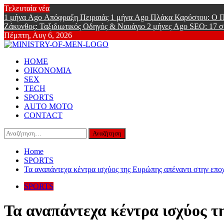
Skip
Τελευταία νέα
to
1 μήνα Ago
Απόφραξη Πειραιάς
1 μήνα Ago
Πλάκα Καρύστου: Ο Π
content
Ζάκυνθος: Ταξιδιωτικός Οδηγός & Ναυάγιο
2 μήνες Ago
SEO: 17 σ
Πέμπτη, Αυγ 6, 2026
Ministry Of
Primary
Online Lifestyle περιοδικό για Aνδρες
HOME
Menu
ΟΙΚΟΝΟΜΙΑ
SEX
TECH
SPORTS
AUTO MOTO
CONTACT
Αναζήτηση
για:
Home
SPORTS
Τα αναπάντεχα κέντρα ισχύος της Ευρώπης απέναντι στην επ
SPORTS
Τα αναπάντεχα κέντρα ισχύος τ