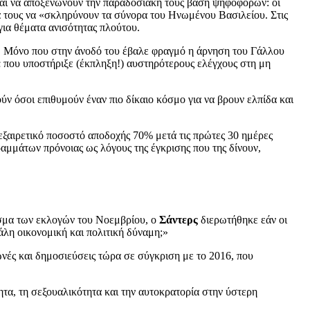
και να αποξενώνουν την παραδοσιακή τους βάση ψηφοφόρων: οι
ά τους να «σκληρύνουν τα σύνορα του Ηνωμένου Βασιλείου. Στις
ια θέματα ανισότητας πλούτου.
.
Μόνο που στην άνοδό του έβαλε φραγμό η άρνηση του Γάλλου
έ
που υποστήριξε (έκπληξη!) αυστηρότερους ελέγχους στη μη
ύν όσοι επιθυμούν έναν πιο δίκαιο κόσμο για να βρουν ελπίδα και
εξαιρετικό ποσοστό αποδοχής 70% μετά τις πρώτες 30 ημέρες
ραμμάτων πρόνοιας ως λόγους της έγκρισης που της δίνουν,
εσμα των εκλογών του Νοεμβρίου, ο
Σάντερς
διερωτήθηκε εάν οι
άλη οικονομική και πολιτική δύναμη;»
ές και δημοσιεύσεις τώρα σε σύγκριση με το 2016, που
ητα, τη σεξουαλικότητα και την αυτοκρατορία στην ύστερη