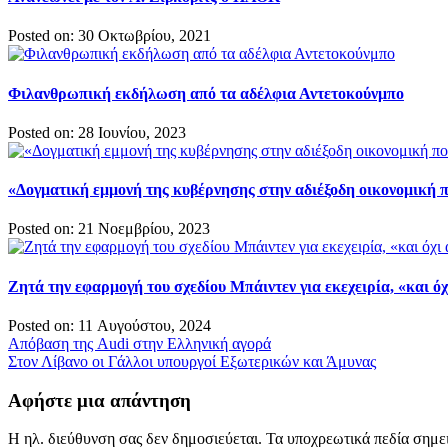
Posted on: 30 Οκτωβρίου, 2021
Φιλανθρωπική εκδήλωση από τα αδέλφια Αντετοκούνμπο
Posted on: 28 Ιουνίου, 2023
«Δογματική εμμονή της κυβέρνησης στην αδιέξοδη οικονομική 
Posted on: 21 Νοεμβρίου, 2023
Ζητά την εφαρμογή του σχεδίου Μπάιντεν για εκεχειρία, «και ό
Posted on: 11 Αυγούστου, 2024
Πλοήγηση
Απόβαση της Audi στην Ελληνική αγορά
Στον Λίβανο οι Γάλλοι υπουργοί Εξωτερικών και Άμυνας
άρθρων
Αφήστε μια απάντηση
Η ηλ. διεύθυνση σας δεν δημοσιεύεται.
Τα υποχρεωτικά πεδία σημε