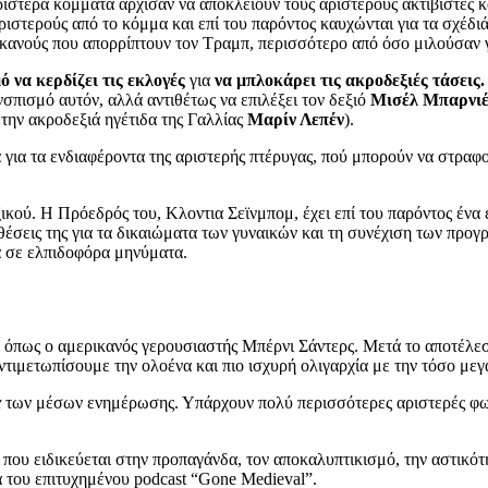
στερά κόμματα άρχισαν να αποκλείουν τους αριστερούς ακτιβιστές 
στερούς από το κόμμα και επί του παρόντος καυχώνται για τα σχέδι
ανούς που απορρίπτουν τον Τραμπ, περισσότερο από όσο μιλούσαν γ
 να κερδίζει τις εκλογές
για
να μπλοκάρει τις ακροδεξιές τάσεις
ισμό αυτόν, αλλά αντιθέτως να επιλέξει τον δεξιό
Μισέλ Μπαρνι
ην ακροδεξιά ηγέτιδα της Γαλλίας
Μαρίν Λεπέν
).
για τα ενδιαφέροντα της αριστερής πτέρυγας, πού μπορούν να στραφο
κού. Η Πρόεδρός του, Κλοντια Σεϊνμπομ, έχει επί του παρόντος ένα 
θέσεις της για τα δικαιώματα των γυναικών και τη συνέχιση των προγ
ά σε ελπιδοφόρα μηνύματα.
» όπως ο αμερικανός γερουσιαστής Μπέρνι Σάντερς. Μετά το αποτέλ
τιμετωπίσουμε την ολοένα και πιο ισχυρή ολιγαρχία με την τόσο μεγ
α
των μέσων ενημέρωσης. Υπάρχουν πολύ περισσότερες αριστερές φων
 που ειδικεύεται στην προπαγάνδα, τον αποκαλυπτικισμό, την αστικότ
 του επιτυχημένου podcast “Gone Medieval”.