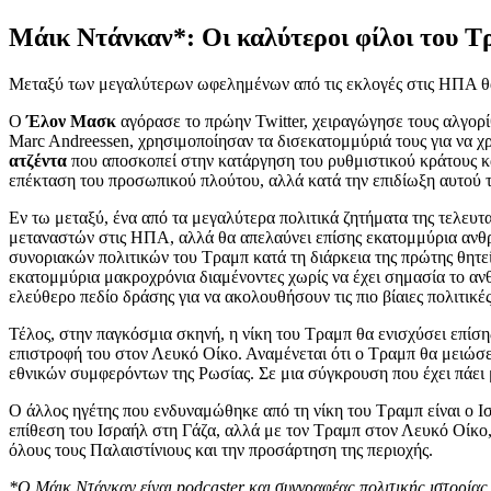
Μάικ Ντάνκαν*: Οι καλύτεροι φίλοι του Τ
Μεταξύ των μεγαλύτερων ωφελημένων από τις εκλογές στις ΗΠΑ θα εί
Ο
Έλον Μασκ
αγόρασε το πρώην Twitter, χειραγώγησε τους αλγορίθ
Marc Andreessen, χρησιμοποίησαν τα δισεκατομμύριά τους για να
ατζέντα
που αποσκοπεί στην κατάργηση του ρυθμιστικού κράτους και 
επέκταση του προσωπικού πλούτου, αλλά κατά την επιδίωξη αυτού τ
Εν τω μεταξύ, ένα από τα μεγαλύτερα πολιτικά ζητήματα της τελευτ
μεταναστών στις ΗΠΑ, αλλά θα απελαύνει επίσης εκατομμύρια ανθρώ
συνοριακών πολιτικών του Τραμπ κατά τη διάρκεια της πρώτης θητε
εκατομμύρια μακροχρόνια διαμένοντες χωρίς να έχει σημασία το αν
ελεύθερο πεδίο δράσης για να ακολουθήσουν τις πιο βίαιες πολιτικές
Τέλος, στην παγκόσμια σκηνή, η νίκη του Τραμπ θα ενισχύσει επίσ
επιστροφή του στον Λευκό Οίκο. Αναμένεται ότι ο Τραμπ θα μειώσει
εθνικών συμφερόντων της Ρωσίας. Σε μια σύγκρουση που έχει πάει
Ο άλλος ηγέτης που ενδυναμώθηκε από τη νίκη του Τραμπ είναι ο 
επίθεση του Ισραήλ στη Γάζα, αλλά με τον Τραμπ στον Λευκό Οίκο, 
όλους τους Παλαιστίνιους και την προσάρτηση της περιοχής.
*Ο Μάικ Ντάνκαν είναι podcaster και συγγραφέας πολιτικής ιστορίας