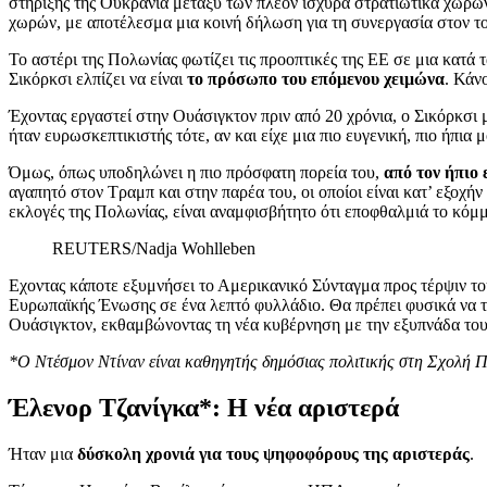
στήριξης της Ουκρανία μεταξύ των πλέον ισχυρά στρατιωτικά χωρ
χωρών, με αποτέλεσμα μια κοινή δήλωση για τη συνεργασία στον τομ
Το αστέρι της Πολωνίας φωτίζει τις προοπτικές της ΕΕ σε μια κατά 
Σικόρκσι ελπίζει να είναι
το πρόσωπο του επόμενου χειμώνα
. Κάν
Έχοντας εργαστεί στην Ουάσιγκτον πριν από 20 χρόνια, ο Σικόρκσι μ
ήταν ευρωσκεπτικιστής τότε, αν και είχε μια πιο ευγενική, πιο ήπια
Όμως, όπως υποδηλώνει η πιο πρόσφατη πορεία του,
από τον ήπιο
αγαπητό στον Τραμπ και στην παρέα του, οι οποίοι είναι κατ’ εξοχήν
εκλογές της Πολωνίας, είναι αναμφισβήτητο ότι εποφθαλμιά το κόμ
REUTERS/Nadja Wohlleben
Εχοντας κάποτε εξυμνήσει το Αμερικανικό Σύνταγμα προς τέρψιν του
Ευρωπαϊκής Ένωσης σε ένα λεπτό φυλλάδιο. Θα πρέπει φυσικά να τ
Ουάσιγκτον, εκθαμβώνοντας τη νέα κυβέρνηση με την εξυπνάδα του κ
*Ο Ντέσμον Ντίναν είναι καθηγητής δημόσιας πολιτικής στη Σχολή Π
Έλενορ Τζανίγκα*: Η νέα αριστερά
Ήταν μια
δύσκολη χρονιά για τους ψηφοφόρους της αριστεράς
.