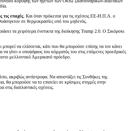
α σύνοδο κορυφής των ηγετών των Οκτώ Σκανδιναβικών-Βαλτικών
δία.
ς τις εποχές
. Και όταν πρόκειται για τις σχέσεις ΕΕ-Η.Π.Α. ο
 Ουάσιγκτον σε θερμοκρασίες υπό του μηδενός.
ριάσει τα χειρότερα ένστικτα της διοίκησης Trump 2.0. Ο Σικόρσκι
ι μπορεί να ελίσσεται, κάτι που θα μπορούσε επίσης να τον κάνει
ια να γίνει ο υποψήφιος του κόμματός του στις επόμενες προεδρικές
ύπιστο μελλοντικό Αμερικανό πρόεδρο.
λπο, ακριβώς αντίστροφα. Να αποστάξει τις Συνθήκες της
ια, θα μπορούσε να το επισείει σε κρίσιμες στιγμές στην
α στις διατλαντικές σχέσεις.