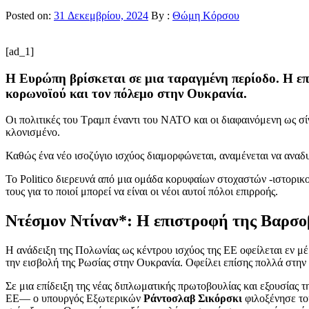
Posted on:
31 Δεκεμβρίου, 2024
By :
Θώμη Κόρσου
[ad_1]
Η Ευρώπη βρίσκεται σε μια ταραγμένη περίοδο. Η ε
κορωνοϊού και τον πόλεμο στην Ουκρανία.
Οι πολιτικές του Τραμπ έναντι του ΝΑΤΟ και οι διαφαινόμενη ως σ
κλονισμένο.
Καθώς ένα νέο ισοζύγιο ισχύος διαμορφώνεται, αναμένεται να αναδυ
Το Politico διερευνά από μια ομάδα κορυφαίων στοχαστών -ιστορικο
τους για το ποιοί μπορεί να είναι οι νέοι αυτοί πόλοι επιρροής.
Ντέσμον Ντίναν*: Η επιστροφή της Βαρσο
Η ανάδειξη της Πολωνίας ως κέντρου ισχύος της ΕΕ οφείλεται εν 
την εισβολή της Ρωσίας στην Ουκρανία. Οφείλει επίσης πολλά στην
Σε μια επίδειξη της νέας διπλωματικής πρωτοβουλίας και εξουσία
ΕΕ— ο υπουργός Εξωτερικών
Ράντοσλαβ Σικόρσκι
φιλοξένησε το