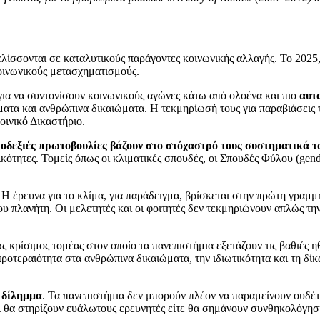
ίσσονται σε καταλυτικούς παράγοντες κοινωνικής αλλαγής. Το 2025, 
οινωνικούς μετασχηματισμούς.
για να συντονίσουν κοινωνικούς αγώνες κάτω από ολοένα και πιο
αυτ
ώματα και ανθρώπινα δικαιώματα. Η τεκμηρίωσή τους για παραβιάσεις
οινικό Δικαστήριο.
οδεξιές πρωτοβουλίες βάζουν στο στόχαστρό τους συστηματικά τ
ότητες. Τομείς όπως οι κλιματικές σπουδές, οι Σπουδές Φύλου (gender 
. Η έρευνα για το κλίμα, για παράδειγμα, βρίσκεται στην πρώτη γραμ
υ πλανήτη. Οι μελετητές και οι φοιτητές δεν τεκμηριώνουν απλώς τη
ς κρίσιμος τομέας στον οποίο τα πανεπιστήμια εξετάζουν τις βαθιές η
ροτεραιότητα στα ανθρώπινα δικαιώματα, την ιδιωτικότητα και τη δί
 δίλημμα
. Τα πανεπιστήμια δεν μπορούν πλέον να παραμείνουν ουδέτ
ι θα στηρίζουν ευάλωτους ερευνητές είτε θα σημάνουν συνθηκολόγησ