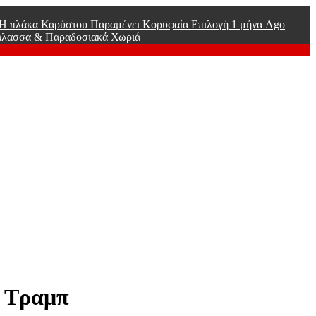
ί Η πλάκα Καρύστου Παραμένει Κορυφαία Επιλογή
1 μήνα Ago
άλασσα & Παραδοσιακά Χωριά
ή Τραμπ