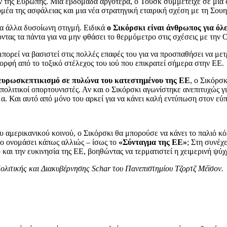
ών της Ευρώπης. Μια εβδομάδα αργότερα, ο Τουσκ συμμετείχε σε μι
έα της ασφάλειας και μια νέα στρατηγική εταιρική σχέση με τη Σουη
τα άλλα δυσοίωνη στιγμή. Ειδικά
ο Σικόρσκι είναι άνθρωπος για όλε
οντας τα πάντα για να μην φθάσει το θερμόμετρο στις σχέσεις με την
πορεί να βασιστεί στις πολλές επαφές του για να προσπαθήσει να μετ
 μορφή από το τοξικό στέλεχος του ιού που επικρατεί σήμερα στην ΕΕ.
 ευρωσκεπτικισμό σε πυλώνα του κατεστημένου της ΕΕ
, ο Σικόρσκ
 πολιτικοί οπορτουνιστές. Αν και ο Σικόρσκι αγωνίστηκε ανεπιτυχώς γ
μα. Και αυτό από μόνο του αρκεί για να κάνει καλή εντύπωση στον ε
 αμερικανικού κοινού, ο Σικόρσκι θα μπορούσε να κάνει το παλιό κό
ο ονομάσει κάπως αλλιώς – ίσως το
«Σύνταγμα της ΕΕ»
; Στη συνέχε
αι την ευκινησία της ΕΕ, βοηθώντας να τερματιστεί η χειμερινή ψύχρ
ολιτικής και Διακυβέρνησης Schar του Πανεπιστημίου Τζορτζ Μέϊσον.