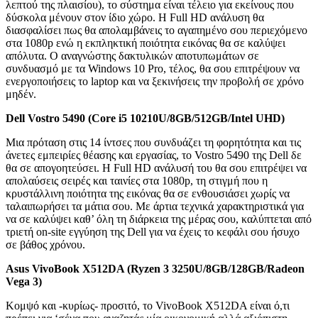
λεπτού της πλαισίου), το σύστημα είναι τέλειο για εκείνους που
δύσκολα μένουν στον ίδιο χώρο. Η Full HD ανάλυση θα
διασφαλίσει πως θα απολαμβάνεις το αγαπημένο σου περιεχόμενο
στα 1080p ενώ η εκπληκτική ποιότητα εικόνας θα σε καλύψει
απόλυτα. Ο αναγνώστης δακτυλικών αποτυπωμάτων σε
συνδυασμό με τα Windows 10 Pro, τέλος, θα σου επιτρέψουν να
ενεργοποιήσεις το laptop και να ξεκινήσεις την προβολή σε χρόνο
μηδέν.
Dell Vostro 5490 (Core i5 10210U/8GB/512GB/Intel UHD)
Μια πρόταση στις 14 ίντσες που συνδυάζει τη φορητότητα και τις
άνετες εμπειρίες θέασης και εργασίας, το Vostro 5490 της Dell δε
θα σε απογοητεύσει. Η Full HD ανάλυσή του θα σου επιτρέψει να
απολαύσεις σειρές και ταινίες στα 1080p, τη στιγμή που η
κρυστάλλινη ποιότητα της εικόνας θα σε ενθουσιάσει χωρίς να
ταλαιπωρήσει τα μάτια σου. Με άρτια τεχνικά χαρακτηριστικά για
να σε καλύψει καθ’ όλη τη διάρκεια της μέρας σου, καλύπτεται από
τριετή on-site εγγύηση της Dell για να έχεις το κεφάλι σου ήσυχο
σε βάθος χρόνου.
Asus VivoBook X512DA (Ryzen 3 3250U/8GB/128GB/Radeon
Vega 3)
Κομψό και -κυρίως- προσιτό, το VivoBook X512DA είναι ό,τι