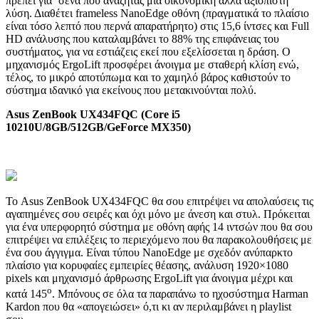
πρέπει για ‘σένα που αναζητάς μία οικονομική αλλά αξιόπιστη
λύση. Διαθέτει frameless NanoEdge οθόνη (πραγματικά το πλαίσιο
είναι τόσο λεπτό που περνά απαρατήρητο) στις 15,6 ίντσες και Full
HD ανάλυσης που καταλαμβάνει το 88% της επιφάνειας του
συστήματος, για να εστιάζεις εκεί που εξελίσσεται η δράση. Ο
μηχανισμός ErgoLift προσφέρει άνοιγμα με σταθερή κλίση ενώ,
τέλος, το μικρό αποτύπωμα και το χαμηλό βάρος καθιστούν το
σύστημα ιδανικό για εκείνους που μετακινούνται πολύ.
Asus ZenBook UX434FQC (Core i5
10210U/8GB/512GB/GeForce MX350)
Το Asus ZenBook UX434FQC θα σου επιτρέψει να απολαύσεις τις
αγαπημένες σου σειρές και όχι μόνο με άνεση και στυλ. Πρόκειται
για ένα υπερφορητό σύστημα με οθόνη αφής 14 ιντσών που θα σου
επιτρέψει να επιλέξεις το περιεχόμενο που θα παρακολουθήσεις με
ένα σου άγγιγμα. Είναι τύπου NanoEdge με σχεδόν ανύπαρκτο
πλαίσιο για κορυφαίες εμπειρίες θέασης, ανάλυση 1920×1080
pixels και μηχανισμό άρθρωσης ErgoLift για άνοιγμα μέχρι και
ο
κατά 145
. Μπόνους σε όλα τα παραπάνω το ηχοσύστημα Harman
Kardon που θα «απογειώσει» ό,τι κι αν περιλαμβάνει η playlist