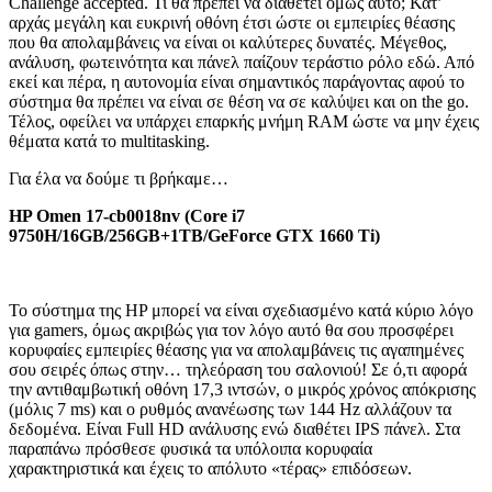
Challenge accepted. Τι θα πρέπει να διαθέτει όμως αυτό; Κατ’
αρχάς μεγάλη και ευκρινή οθόνη έτσι ώστε οι εμπειρίες θέασης
που θα απολαμβάνεις να είναι οι καλύτερες δυνατές. Μέγεθος,
ανάλυση, φωτεινότητα και πάνελ παίζουν τεράστιο ρόλο εδώ. Από
εκεί και πέρα, η αυτονομία είναι σημαντικός παράγοντας αφού το
σύστημα θα πρέπει να είναι σε θέση να σε καλύψει και on the go.
Τέλος, οφείλει να υπάρχει επαρκής μνήμη RAM ώστε να μην έχεις
θέματα κατά το multitasking.
Για έλα να δούμε τι βρήκαμε…
HP Omen 17-cb0018nv (Core i7
9750H/16GB/256GB+1TB/GeForce GTX 1660 Ti)
Το σύστημα της HP μπορεί να είναι σχεδιασμένο κατά κύριο λόγο
για gamers, όμως ακριβώς για τον λόγο αυτό θα σου προσφέρει
κορυφαίες εμπειρίες θέασης για να απολαμβάνεις τις αγαπημένες
σου σειρές όπως στην… τηλεόραση του σαλονιού! Σε ό,τι αφορά
την αντιθαμβωτική οθόνη 17,3 ιντσών, ο μικρός χρόνος απόκρισης
(μόλις 7 ms) και ο ρυθμός ανανέωσης των 144 Hz αλλάζουν τα
δεδομένα. Είναι Full HD ανάλυσης ενώ διαθέτει IPS πάνελ. Στα
παραπάνω πρόσθεσε φυσικά τα υπόλοιπα κορυφαία
χαρακτηριστικά και έχεις το απόλυτο «τέρας» επιδόσεων.