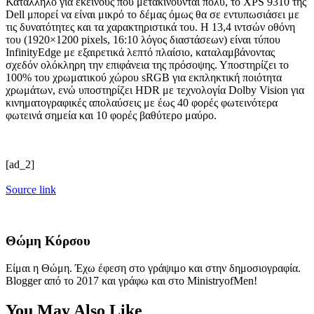
Κατάλληλο για εκείνους που μετακινούνται πολύ, το XPS 9310 της
Dell μπορεί να είναι μικρό το δέμας όμως θα σε εντυπωσιάσει με
τις δυνατότητες και τα χαρακτηριστικά του. Η 13,4 ιντσών οθόνη
του (1920×1200 pixels, 16:10 λόγος διαστάσεων) είναι τύπου
InfinityEdge με εξαιρετικά λεπτό πλαίσιο, καταλαμβάνοντας
σχεδόν ολόκληρη την επιφάνεια της πρόσοψης. Υποστηρίζει το
100% του χρωματικού χώρου sRGB για εκπληκτική ποιότητα
χρωμάτων, ενώ υποστηρίζει HDR με τεχνολογία Dolby Vision για
κινηματογραφικές απολαύσεις με έως 40 φορές φωτεινότερα
φωτεινά σημεία και 10 φορές βαθύτερο μαύρο.
[ad_2]
Source link
Θώμη Κόρσου
Είμαι η Θώμη. Έχω έφεση στο γράψιμο και στην δημοσιογραφία.
Blogger από το 2017 και γράφω και στο MinistryofMen!
You May Also Like