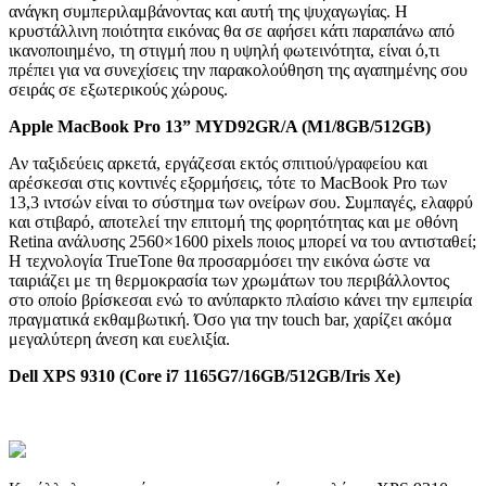
ανάγκη συμπεριλαμβάνοντας και αυτή της ψυχαγωγίας. Η
κρυστάλλινη ποιότητα εικόνας θα σε αφήσει κάτι παραπάνω από
ικανοποιημένο, τη στιγμή που η υψηλή φωτεινότητα, είναι ό,τι
πρέπει για να συνεχίσεις την παρακολούθηση της αγαπημένης σου
σειράς σε εξωτερικούς χώρους.
Apple MacBook Pro 13” MYD92GR/A (M1/8GB/512GB)
Αν ταξιδεύεις αρκετά, εργάζεσαι εκτός σπιτιού/γραφείου και
αρέσκεσαι στις κοντινές εξορμήσεις, τότε το MacBook Pro των
13,3 ιντσών είναι το σύστημα των ονείρων σου. Συμπαγές, ελαφρύ
και στιβαρό, αποτελεί την επιτομή της φορητότητας και με οθόνη
Retina ανάλυσης 2560×1600 pixels ποιος μπορεί να του αντισταθεί;
Η τεχνολογία TrueTone θα προσαρμόσει την εικόνα ώστε να
ταιριάζει με τη θερμοκρασία των χρωμάτων του περιβάλλοντος
στο οποίο βρίσκεσαι ενώ το ανύπαρκτο πλαίσιο κάνει την εμπειρία
πραγματικά εκθαμβωτική. Όσο για την touch bar, χαρίζει ακόμα
μεγαλύτερη άνεση και ευελιξία.
Dell XPS 9310 (Core i7 1165G7/16GB/512GB/Iris Xe)