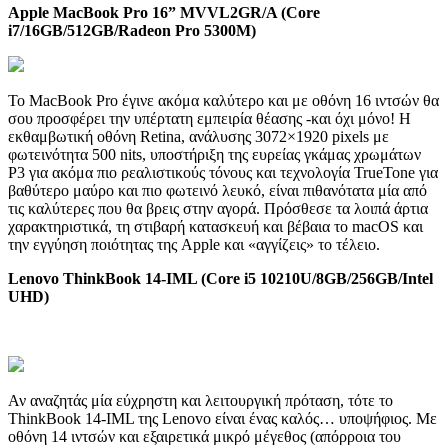
Apple MacBook Pro 16” MVVL2GR/A (Core
i7/16GB/512GB/Radeon Pro 5300M)
Το MacBook Pro έγινε ακόμα καλύτερο και με οθόνη 16 ιντσών θα
σου προσφέρει την υπέρτατη εμπειρία θέασης -και όχι μόνο! Η
εκθαμβωτική οθόνη Retina, ανάλυσης 3072×1920 pixels με
φωτεινότητα 500 nits, υποστήριξη της ευρείας γκάμας χρωμάτων
P3 για ακόμα πιο ρεαλιστικούς τόνους και τεχνολογία TrueTone για
βαθύτερο μαύρο και πιο φωτεινό λευκό, είναι πιθανότατα μία από
τις καλύτερες που θα βρεις στην αγορά. Πρόσθεσε τα λοιπά άρτια
χαρακτηριστικά, τη στιβαρή κατασκευή και βέβαια το macOS και
την εγγύηση ποιότητας της Apple και «αγγίζεις» το τέλειο.
Lenovo ThinkBook 14-IML (Core i5 10210U/8GB/256GB/Intel
UHD)
Αν αναζητάς μία εύχρηστη και λειτουργική πρόταση, τότε το
ThinkBook 14-IML της Lenovo είναι ένας καλός… υποψήφιος. Με
οθόνη 14 ιντσών και εξαιρετικά μικρό μέγεθος (απόρροια του