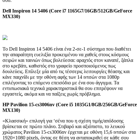
σου.
Dell Inspiron 14 5406 (Core i7 1165G7/16GB/512GB/GeForce
MX330)
Το Dell Inspiron 14 5406 είναι ένα 2-σε-1 σύστημα που διαθέτει
την απαραίτητη ευελιξία προκειμένου να χαθείς στους κόσμους
σειρών και ταινιών όπως βολεύεσαι: αραχτός στον καναπέ, ξάπλα
στο κρεβάτι, καθιστός στο γραφείο προσποιούμενος πως
δουλεύεις. Επίλεξε μία από τις τέσσερις λειτουργίες θέασης και
κάνε παιχνίδι με την οθόνη αφής των 14 ιντσών στα 1080p
επιλέγοντας το επόμενο επεισόδιο με ένα σου άγγιγμα. Τα
εντυπωσιακά τεχνικά χαρακτηριστικά θα σου επιτρέψουν να
εργαστείς, ακόμα και να παίξεις χωρίς πρόβλημα.
HP Pavilion 15-cs3006nv (Core i5 1035G1/8GB/256GB/GeForce
MX130)
«Κλασσική» επιλογή για ‘σένα που η σχέση τιμής/απόδοσης
βρίσκεται σε πρώτο πλάνο. Στιβαρό και αξιόπιστο, το λευκού
χρώματος Pavilion 15-cs3006nv έρχεται με οθόνη 15,6 ιντσών στα
1920×1080 pixels, όντας σε θέση να ανταποκριθεί σε κάθε σου