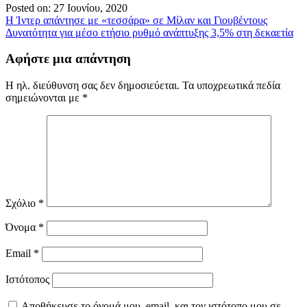
Posted on: 27 Ιουνίου, 2020
Πλοήγηση
Η Ίντερ απάντησε με «τεσσάρα» σε Μίλαν και Γιουβέντους
Δυνατότητα για μέσο ετήσιο ρυθμό ανάπτυξης 3,5% στη δεκαετία
άρθρων
Αφήστε μια απάντηση
Η ηλ. διεύθυνση σας δεν δημοσιεύεται.
Τα υποχρεωτικά πεδία
σημειώνονται με
*
Σχόλιο
*
Όνομα
*
Email
*
Ιστότοπος
Αποθήκευσε το όνομά μου, email, και τον ιστότοπο μου σε