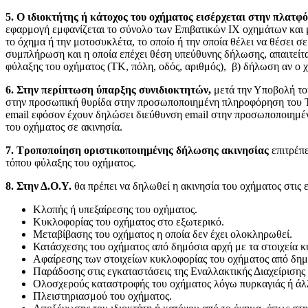
5. Ο ιδιοκτήτης ή κάτοχος του οχήματος εισέρχεται στην πλατφ
εφαρμογή εμφανίζεται το σύνολο των Επιβατικών ΙΧ οχημάτων και μο
το όχημα ή την μοτοσυκλέτα, το οποίο ή την οποία θέλει να θέσει σ
συμπλήρωση και η οποία επέχει θέση υπεύθυνης δήλωσης, απαιτείται
φύλαξης του οχήματος (ΤΚ, πόλη, οδός, αριθμός), β) δήλωση αν ο χ
6. Στην περίπτωση ύπαρξης συνιδιοκτητών,
μετά την Υποβολή του
στην προσωπική θυρίδα στην προσωποποιημένη πληροφόρηση του TAX
email εφόσον έχουν δηλώσει διεύθυνση email στην προσωποποιημέν
του οχήματος σε ακινησία.
7. Τροποποίηση οριστικοποιημένης δήλωσης ακινησίας
επιτρέπε
τόπου φύλαξης του οχήματος.
8. Στην Δ.Ο.Υ.
θα πρέπει να δηλωθεί η ακινησία του οχήματος στις 
Κλοπής ή υπεξαίρεσης του οχήματος.
Κυκλοφορίας του οχήματος στο εξωτερικό.
Μεταβίβασης του οχήματος η οποία δεν έχει ολοκληρωθεί.
Κατάσχεσης του οχήματος από δημόσια αρχή με τα στοιχεία κ
Αφαίρεσης των στοιχείων κυκλοφορίας του οχήματος από δημ
Παράδοσης στις εγκαταστάσεις της Εναλλακτικής Διαχείριση
Ολοσχερούς καταστροφής του οχήματος λόγω πυρκαγιάς ή άλλ
Πλειστηριασμού του οχήματος.