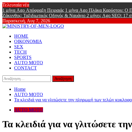
Skip
Τελευταία νέα
to
1 μήνα Ago
Απόφραξη Πειραιάς
1 μήνα Ago
Πλάκα Καρύστου: Ο Π
content
Ζάκυνθος: Ταξιδιωτικός Οδηγός & Ναυάγιο
2 μήνες Ago
SEO: 17 σ
Παρασκευή, Αυγ 7, 2026
Ministry Of
Primary
Online Lifestyle περιοδικό για Aνδρες
HOME
Menu
ΟΙΚΟΝΟΜΙΑ
SEX
TECH
SPORTS
AUTO MOTO
CONTACT
Αναζήτηση
για:
Home
AUTO MOTO
Τα κλειδιά για να γλιτώσετε την πληρωμή των τελών κυκλοφο
AUTO MOTO
Τα κλειδιά για να γλιτώσετε τ