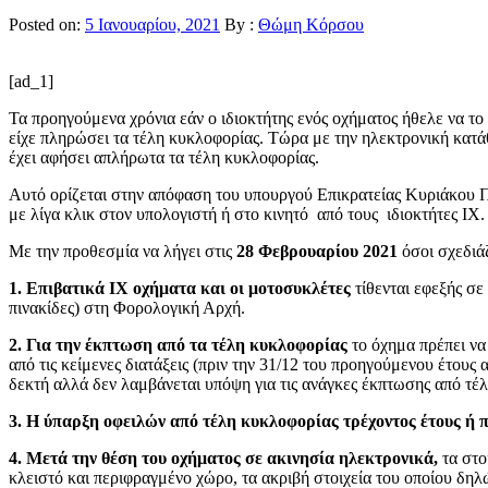
Posted on:
5 Ιανουαρίου, 2021
By :
Θώμη Κόρσου
[ad_1]
Τα προηγούμενα χρόνια εάν ο ιδιοκτήτης ενός οχήματος ήθελε να το
είχε πληρώσει τα τέλη κυκλοφορίας. Τώρα με την ηλεκτρονική κατ
έχει αφήσει απλήρωτα τα τέλη κυκλοφορίας.
Αυτό ορίζεται στην απόφαση του υπουργού Επικρατείας Κυριάκου Π
με λίγα κλικ στον υπολογιστή ή στο κινητό από τους ιδιοκτήτες ΙΧ.
Με την προθεσμία να λήγει στις
28 Φεβρουαρίου 2021
όσοι σχεδιάζ
1. Επιβατικά ΙΧ οχήματα και οι μοτοσυκλέτες
τίθενται εφεξής σε
πινακίδες) στη Φορολογική Αρχή.
2. Για την έκπτωση από τα τέλη κυκλοφορίας
το όχημα πρέπει να
από τις κείμενες διατάξεις (πριν την 31/12 του προηγούμενου έτους
δεκτή αλλά δεν λαμβάνεται υπόψη για τις ανάγκες έκπτωσης από τέ
3. Η ύπαρξη οφειλών από τέλη κυκλοφορίας τρέχοντος έτους ή
4. Μετά την θέση του οχήματος σε ακινησία ηλεκτρονικά,
τα στο
κλειστό και περιφραγμένο χώρο, τα ακριβή στοιχεία του οποίου δη