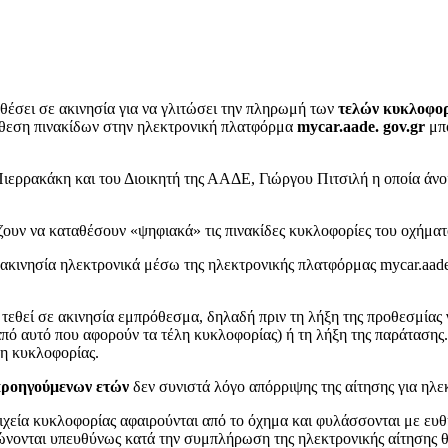
 θέσει σε ακινησία για να γλιτώσει την πληρωμή των
τελών κυκλοφο
άθεση πινακίδων στην ηλεκτρονική πλατφόρμα
mycar.aade. gov.gr
μπο
ιερρακάκη και του Διοικητή της ΑΑΔΕ, Γιώργου Πιτσιλή η οποία άνο
ουν να καταθέσουν «ψηφιακά» τις πινακίδες κυκλοφορίες του οχήματό
 ακινησία ηλεκτρονικά μέσω της ηλεκτρονικής πλατφόρμας mycar.aade
 τεθεί σε ακινησία εμπρόθεσμα, δηλαδή πριν τη λήξη της προθεσμίας
 από αυτό που αφορούν τα τέλη κυκλοφορίας) ή τη λήξη της παράτασης
λη κυκλοφορίας.
 προηγούμενων ετών
δεν συνιστά λόγο απόρριψης της αίτησης για ηλε
ιχεία κυκλοφορίας αφαιρούνται από το όχημα και φυλάσσονται με ευθ
λώνονται υπευθύνως κατά την συμπλήρωση της ηλεκτρονικής αίτησης θ