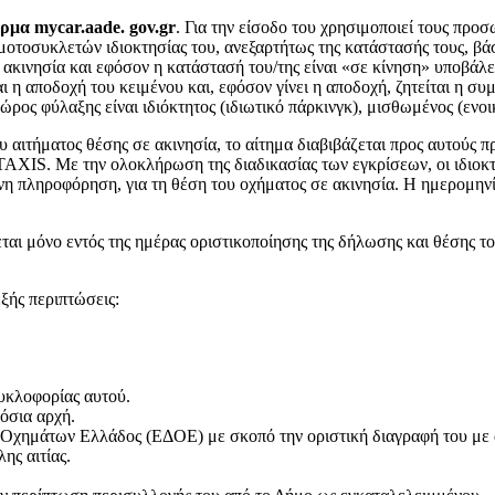
όρμα mycar.aade. gov.gr
. Για την είσοδο του χρησιμοποιεί τους προ
τοσυκλετών ιδιοκτησίας του, ανεξαρτήτως της κατάστασής τους, βάσε
ε ακινησία και εφόσον η κατάστασή του/της είναι «σε κίνηση» υποβάλε
 η αποδοχή του κειμένου και, εφόσον γίνει η αποδοχή, ζητείται η σ
ώρος φύλαξης είναι ιδιόκτητος (ιδιωτικό πάρκινγκ), μισθωμένος (εν
 αιτήματος θέσης σε ακινησία, το αίτημα διαβιβάζεται προς αυτούς π
IS. Με την ολοκλήρωση της διαδικασίας των εγκρίσεων, οι ιδιοκτήτ
η πληροφόρηση, για τη θέση του οχήματος σε ακινησία. Η ημερομηνία
ται μόνο εντός της ημέρας οριστικοποίησης της δήλωσης και θέσης το
εξής περιπτώσεις:
υκλοφορίας αυτού.
όσια αρχή.
ς Οχημάτων Ελλάδος (ΕΔΟΕ) με σκοπό την οριστική διαγραφή του μ
ης αιτίας.