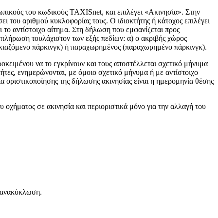
σωπικούς του κωδικούς TAXISnet, και επιλέγει «Ακινησία». Στην
ι του αριθμού κυκλοφορίας τους. Ο ιδιοκτήτης ή κάτοχος επιλέγει
ι το αντίστοιχο αίτημα. Στη δήλωση που εμφανίζεται προς
υμπλήρωση τουλάχιστον των εξής πεδίων: α) ο ακριβής χώρος
οικιαζόμενο πάρκινγκ) ή παραχωρημένος (παραχωρημένο πάρκινγκ).
ροκειμένου να το εγκρίνουν και τους αποστέλλεται σχετικό μήνυμα
ες, ενημερώνονται, με όμοιο σχετικό μήνυμα ή με αντίστοιχο
 οριστικοποίησης της δήλωσης ακινησίας είναι η ημερομηνία θέσης
υ οχήματος σε ακινησία και περιοριστικά μόνο για την αλλαγή του
ε ανακύκλωση.