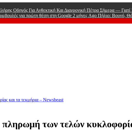
λήρης Οδηγός Για Ανθεκτική Και Διαχρονική Πέτρα Σήμερα — Γιατ
υμβουλές για πρώτη θέση στη Google
2 μήνες Ago
Πήλιο: Βουνό, Θ
 Men
ρίας και τα τεκμήρια – Newsbeast
ην πληρωμή των τελών κυκλοφορί