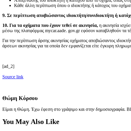
Αποξένωσης του ιδιοκτήτη ή κατόχου από το όχημα, όπως στ
Κάθε άλλη περίπτωση όπου ο ιδιοκτήτης ή κάτοχος του οχήματος
9. Σε περίπτωση αποβιώσαντος ιδιοκτήτη/συνιδιοκτήτη ή κατόχ
10. Για τα οχήματα που έχουν τεθεί σε ακινησία,
η ακινησία ισχύε
μέσω της πλατφόρμας mycar.aade. gov.gr εφόσον καταβληθούν τα τέ
Για την περίπτωση άρσης ακινησίας οχήματος αποβιώσαντος ιδιοκτή
άρσεων ακινησίας για τα οποία δεν εμφανίζεται είτε έγκυρη πληρωμ
[ad_2]
Source link
Θώμη Κόρσου
Είμαι η Θώμη. Έχω έφεση στο γράψιμο και στην δημοσιογραφία. Bl
You May Also Like