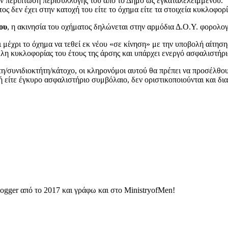
ην περίπτωση περισυλλογής του από το Δήμο ως εγκαταλελειμμένου.
 δεν έχει στην κατοχή του είτε το όχημα είτε τα στοιχεία κυκλοφορία
ου
, η ακινησία του οχήματος δηλώνεται στην αρμόδια Δ.Ο.Υ. φορολο
ι μέχρι το όχημα να τεθεί εκ νέου «σε κίνηση» με την υποβολή αίτηση
λη κυκλοφορίας του έτους της άρσης και υπάρχει ενεργό ασφαλιστήρ
τη/συνιδιοκτήτη/κάτοχο, οι κληρονόμοι αυτού θα πρέπει να προσέλθο
ή είτε έγκυρο ασφαλιστήριο συμβόλαιο, δεν οριστικοποιούνται και δι
ogger από το 2017 και γράφω και στο MinistryofMen!