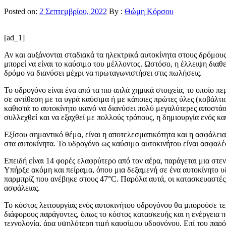
Posted on:
2 Σεπτεμβρίου, 2022
By :
Θώμη Κόρσου
[ad_1]
Αν και αυξάνονται σταδιακά τα ηλεκτρικά αυτοκίνητα στους δρόμου
μπορεί να είναι το καύσιμο του μέλλοντος. Ωστόσο, η έλλειψη δια
δρόμο να διανύσει μέχρι να πρωταγωνιστήσει στις πωλήσεις.
Το υδρογόνο είναι ένα από τα πιο απλά χημικά στοιχεία, το οποίο 
σε αντίθεση με τα υγρά καύσιμα ή με κάποιες πρώτες ύλες (κοβάλτιο
καθιστά το αυτοκίνητο ικανό να διανύσει πολύ μεγαλύτερες αποστάσε
συλλεχθεί και να εξαχθεί με πολλούς τρόπους, η δημιουργία ενός κ
Εξίσου σημαντικό θέμα, είναι η αποτελεσματικότητα και η ασφάλει
στα αυτοκίνητα. Το υδρογόνο ως καύσιμο αυτοκινήτου είναι ασφαλέ
Επειδή είναι 14 φορές ελαφρύτερο από τον αέρα, παράγεται μια στε
Υπήρξε ακόμη και πείραμα, όπου μια δεξαμενή σε ένα αυτοκίνητο υ
παρμπρίζ που ανέβηκε στους 47°C. Παρόλα αυτά, οι κατασκευαστές 
ασφάλειας.
Το κόστος λειτουργίας ενός αυτοκινήτου υδρογόνου θα μπορούσε τελ
διάφορους παράγοντες, όπως το κόστος κατασκευής και η ενέργεια πο
τεχνολογία, άρα υψηλότερη τιμή καυσίμου υδρογόνου. Επί του παρ