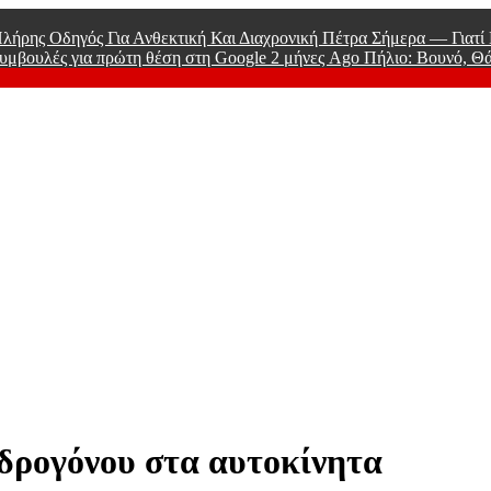
λήρης Οδηγός Για Ανθεκτική Και Διαχρονική Πέτρα Σήμερα — Γιατ
υμβουλές για πρώτη θέση στη Google
2 μήνες Ago
Πήλιο: Βουνό, Θ
 Men
υδρογόνου στα αυτοκίνητα