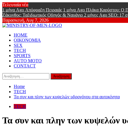
Skip
Τελευταία νέα
to
1 μήνα Ago
Απόφραξη Πειραιάς
1 μήνα Ago
Πλάκα Καρύστου: Ο Π
content
Ζάκυνθος: Ταξιδιωτικός Οδηγός & Ναυάγιο
2 μήνες Ago
SEO: 17 σ
Παρασκευή, Αυγ 7, 2026
Ministry Of
Primary
Online Lifestyle περιοδικό για Aνδρες
HOME
Menu
ΟΙΚΟΝΟΜΙΑ
SEX
TECH
SPORTS
AUTO MOTO
CONTACT
Αναζήτηση
για:
Home
TECH
Τα συν και πλην των κυψελών υδρογόνου στα αυτοκίνητα
TECH
Τα συν και πλην των κυψελών 