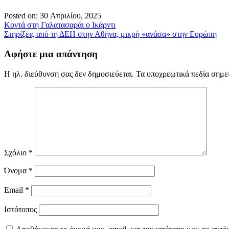
Posted on: 30 Απριλίου, 2025
Πλοήγηση
Κοντά στη Γαλατασαράι ο Ικάρντι
Στηρίξεις από τη ΔΕΗ στην Αθήνα, μικρή «ανάσα» στην Ευρώπη
άρθρων
Αφήστε μια απάντηση
Η ηλ. διεύθυνση σας δεν δημοσιεύεται.
Τα υποχρεωτικά πεδία σημε
Σχόλιο
*
Όνομα
*
Email
*
Ιστότοπος