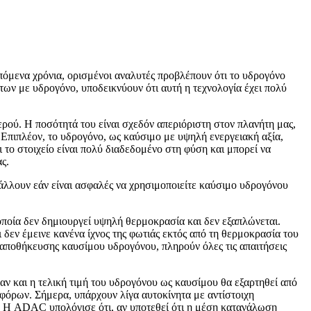
πόμενα χρόνια, ορισμένοι αναλυτές προβλέπουν ότι το υδρογόνο
ων με υδρογόνο, υποδεικνύουν ότι αυτή η τεχνολογία έχει πολύ
ερού. Η ποσότητά του είναι σχεδόν απεριόριστη στον πλανήτη μας,
. Επιπλέον, το υδρογόνο, ως καύσιμο με υψηλή ενεργειακή αξία,
 το στοιχείο είναι πολύ διαδεδομένο στη φύση και μπορεί να
ς.
άλλουν εάν είναι ασφαλές να χρησιμοποιείτε καύσιμο υδρογόνου
οποία δεν δημιουργεί υψηλή θερμοκρασία και δεν εξαπλώνεται.
δεν έμεινε κανένα ίχνος της φωτιάς εκτός από τη θερμοκρασία του
 αποθήκευσης καυσίμου υδρογόνου, πληρούν όλες τις απαιτήσεις
αν και η τελική τιμή του υδρογόνου ως καυσίμου θα εξαρτηθεί από
ν φόρων. Σήμερα, υπάρχουν λίγα αυτοκίνητα με αντίστοιχη
ώ. Η ADAC υπολόγισε ότι, αν υποτεθεί ότι η μέση κατανάλωση