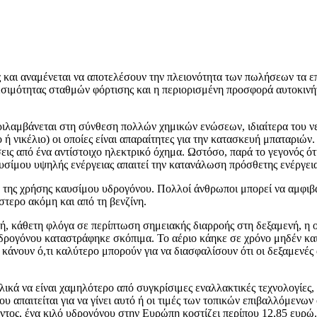
ς και αναμένεται να αποτελέσουν την πλειονότητα των πωλήσεων τα ε
θεσιμότητας σταθμών φόρτισης και η περιορισμένη προσφορά αυτοκινήτ
περιλαμβάνεται στη σύνθεση πολλών χημικών ενώσεων, ιδιαίτερα του ν
 ή νικέλιο) οι οποίες είναι απαραίτητες για την κατασκευή μπαταριών
ις από ένα αντίστοιχο ηλεκτρικό όχημα. Ωστόσο, παρά το γεγονός ότι
αυσίμου υψηλής ενέργειας απαιτεί την κατανάλωση πρόσθετης ενέργεια
α της χρήσης καυσίμου υδρογόνου. Πολλοί άνθρωποι μπορεί να αμφιβ
στερο ακόμη και από τη βενζίνη.
νή, κάθετη φλόγα σε περίπτωση σημειακής διαρροής στη δεξαμενή, η 
δρογόνου καταστράφηκε σκόπιμα. Το αέριο κάηκε σε χρόνο μηδέν και 
κάνουν ό,τι καλύτερο μπορούν για να διασφαλίσουν ότι οι δεξαμενές
ικά να είναι χαμηλότερο από συγκρίσιμες εναλλακτικές τεχνολογίες, 
υ απαιτείται για να γίνει αυτό ή οι τιμές των τοπικών επιβαλλόμενω
όντος, ένα κιλό υδρογόνου στην Ευρώπη κοστίζει περίπου 12,85 ευρ