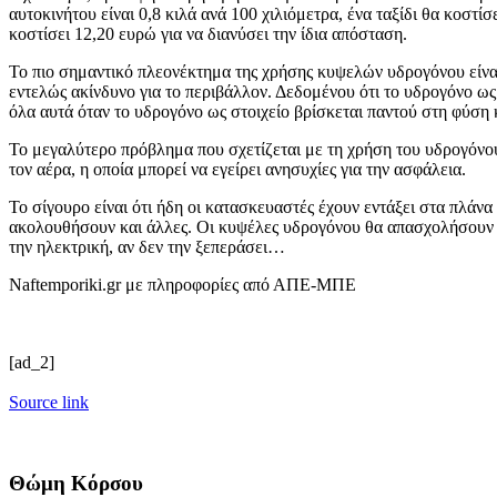
αυτοκινήτου είναι 0,8 κιλά ανά 100 χιλιόμετρα, ένα ταξίδι θα κοστί
κοστίσει 12,20 ευρώ για να διανύσει την ίδια απόσταση.
Το πιο σημαντικό πλεονέκτημα της χρήσης κυψελών υδρογόνου είναι
εντελώς ακίνδυνο για το περιβάλλον. Δεδομένου ότι το υδρογόνο ως
όλα αυτά όταν το υδρογόνο ως στοιχείο βρίσκεται παντού στη φύση κ
Το μεγαλύτερο πρόβλημα που σχετίζεται με τη χρήση του υδρογόνου
τον αέρα, η οποία μπορεί να εγείρει ανησυχίες για την ασφάλεια.
Το σίγουρο είναι ότι ήδη οι κατασκευαστές έχουν εντάξει στα πλά
ακολουθήσουν και άλλες. Οι κυψέλες υδρογόνου θα απασχολήσουν τ
την ηλεκτρική, αν δεν την ξεπεράσει…
Naftemporiki.gr με πληροφορίες από ΑΠΕ-ΜΠΕ
[ad_2]
Source link
Θώμη Κόρσου