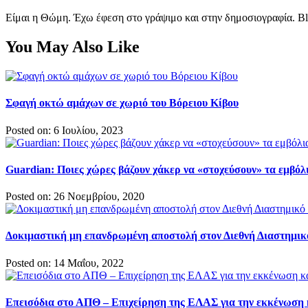
Είμαι η Θώμη. Έχω έφεση στο γράψιμο και στην δημοσιογραφία. Bl
You May Also Like
Σφαγή οκτώ αμάχων σε χωριό του Βόρειου Κίβου
Posted on: 6 Ιουλίου, 2023
Guardian: Ποιες χώρες βάζουν χάκερ να «στοχεύσουν» τα εμβόλι
Posted on: 26 Νοεμβρίου, 2020
Δοκιμαστική μη επανδρωμένη αποστολή στον Διεθνή Διαστημικ
Posted on: 14 Μαΐου, 2022
Επεισόδια στο ΑΠΘ – Επιχείρηση της ΕΛΑΣ για την εκκένωση