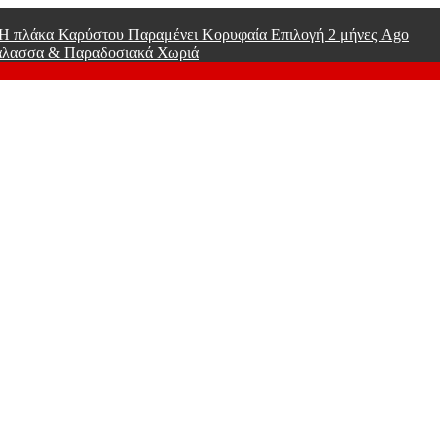
ί Η πλάκα Καρύστου Παραμένει Κορυφαία Επιλογή
2 μήνες Ago
άλασσα & Παραδοσιακά Χωριά