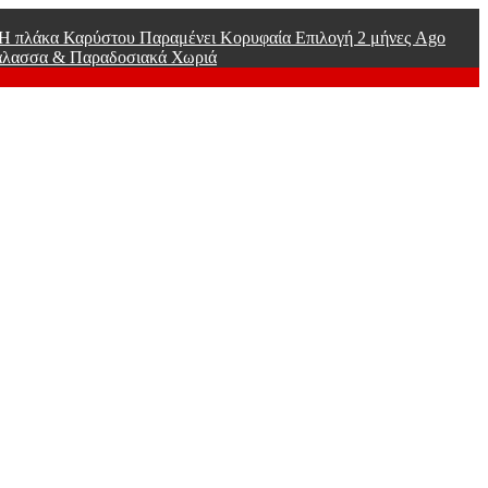
ί Η πλάκα Καρύστου Παραμένει Κορυφαία Επιλογή
2 μήνες Ago
άλασσα & Παραδοσιακά Χωριά