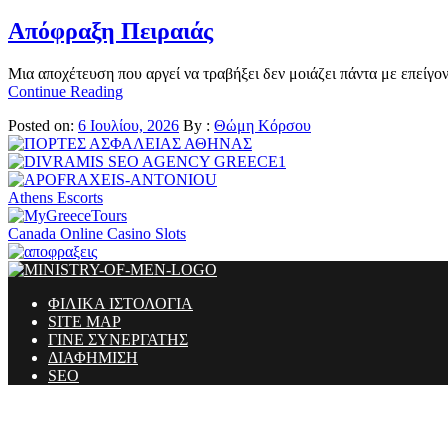
Απόφραξη Πειραιάς
Μια αποχέτευση που αργεί να τραβήξει δεν μοιάζει πάντα με επείγο
Continue Reading
Posted on:
6 Ιουλίου, 2026
By :
Θώμη Κόρσου
Athens Escorts
Canada Online Casino Slots
ΦΙΛΙΚΑ ΙΣΤΟΛΟΓΙΑ
SITE MAP
ΓΙΝΕ ΣΥΝΕΡΓΑΤΗΣ
ΔΙΑΦΗΜΙΣΗ
SEO
Ministry Of Men