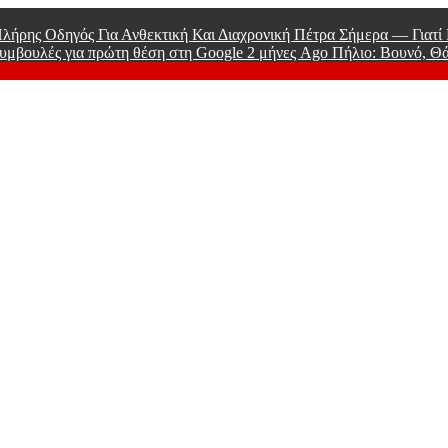
λήρης Οδηγός Για Ανθεκτική Και Διαχρονική Πέτρα Σήμερα — Γιατ
υμβουλές για πρώτη θέση στη Google
2 μήνες Ago
Πήλιο: Βουνό, Θ
 Men