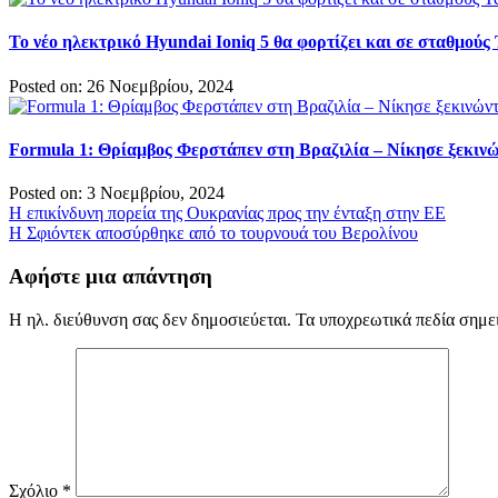
Το νέο ηλεκτρικό Hyundai Ioniq 5 θα φορτίζει και σε σταθμούς 
Posted on: 26 Νοεμβρίου, 2024
Formula 1: Θρίαμβος Φερστάπεν στη Βραζιλία – Νίκησε ξεκινών
Posted on: 3 Νοεμβρίου, 2024
Πλοήγηση
Η επικίνδυνη πορεία της Ουκρανίας προς την ένταξη στην ΕΕ
Η Σφιόντεκ αποσύρθηκε από το τουρνουά του Βερολίνου
άρθρων
Αφήστε μια απάντηση
Η ηλ. διεύθυνση σας δεν δημοσιεύεται.
Τα υποχρεωτικά πεδία σημε
Σχόλιο
*