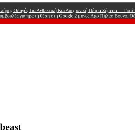
λήρης Οδηγός Για Ανθεκτική Και Διαχρονική Πέτρα Σήμερα — Γιατ
υμβουλές για πρώτη θέση στη Google
2 μήνες Ago
Πήλιο: Βουνό, Θ
 Men
beast