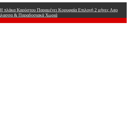
ί Η πλάκα Καρύστου Παραμένει Κορυφαία Επιλογή
2 μήνες Ago
άλασσα & Παραδοσιακά Χωριά