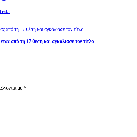
Tesla
τας από τη 17 θέση και αγκάλιασε τον τίτλο
ιώνονται με
*