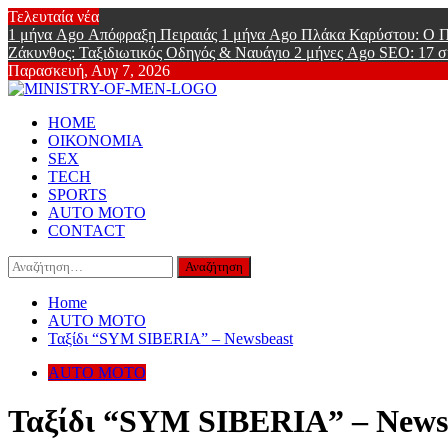
Skip
Τελευταία νέα
to
1 μήνα Ago
Απόφραξη Πειραιάς
1 μήνα Ago
Πλάκα Καρύστου: Ο Π
content
Ζάκυνθος: Ταξιδιωτικός Οδηγός & Ναυάγιο
2 μήνες Ago
SEO: 17 σ
Παρασκευή, Αυγ 7, 2026
Ministry Of
Primary
Online Lifestyle περιοδικό για Aνδρες
HOME
Menu
ΟΙΚΟΝΟΜΙΑ
SEX
TECH
SPORTS
AUTO MOTO
CONTACT
Αναζήτηση
για:
Home
AUTO MOTO
Ταξίδι “SYM SIBERIA” – Newsbeast
AUTO MOTO
Ταξίδι “SYM SIBERIA” – News