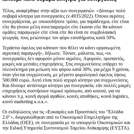
Τέλος, αναφέρθηκε στην αξία των συνεργασιών. «Δίνουμε πολύ
σοβαρά κίνητρα για συνεργασίες (ν.4935/2022). Όποιοι αγρότες
συνεργάζονται, με οποιονδήποτε τρόπο, για παράδειγμα, είτε είναι
είτε θα γίνουν μέλη συνεταιρισμών είτε έκαναν είτε θα κάνουν
ομάδες παραγωγών είτε είναι είτε θα είναι σε συμβολαιακή
γεωργία, τους μειώνουμε τον φόρο εισοδήματος κατά 50%.
Τεράστιο όφελος για κάποιον που θέλει να κάνει οργανωμένη
αγροτική παραγωγή», δήλωσε. Τόνισε, μάλιστα, πως «οι
συνεργασίες δεν αφορούν μόνον αγρότες. Αφορούν, προπαντός,
μικρές και μεσαίες επιχειρήσεις. Στις συγχωνεύσεις υπάρχει το
πλεονέκτημα για μείωση του φόρου κατά 30%, για μέχρι 9 χρόνια,
όταν γίνεται συγχώνευση, με μέγιστο φορολογικό όφελος ύψους
500.000 ευρώ. Αυτό είναι πολύ ισχυρό κίνητρο για συγχωνεύσεις.
Και δίνουμε αντίστοιχο κίνητρο για συνεργασία, εάν πολλές μικρές
επιχειρήσεις συστήσουν νομικό πρόσωπο, από κοινού, για να
κάνουν π.χ. κοινή αγορά αγαθών, κοινές αποθήκες, κοινά logistics,
κοινό marketing κ.ο.κ.».
Οι εκδηλώσεις για τις «Ευκαιρίες και Προοπτικές του “Ελλάδα
2.0″», διοργανώθηκαν από το Οικονομικό Επιμελητήριο της
Ελλάδας (ΟΕΕ), σε συνεργασία με το υπουργείο Οικονομικών και
την Ειδική Υπηρεσία Συντονισμού Ταμείου Ανάκαμψης (ΕΥΣΤΑ).