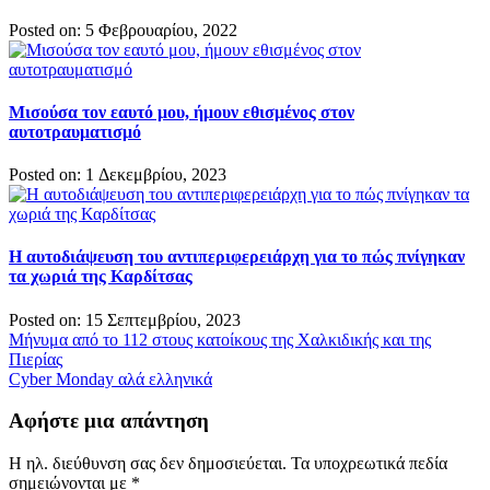
Posted on: 5 Φεβρουαρίου, 2022
Μισούσα τον εαυτό μου, ήμουν εθισμένος στον
αυτοτραυματισμό
Posted on: 1 Δεκεμβρίου, 2023
Η αυτοδιάψευση του αντιπεριφερειάρχη για το πώς πνίγηκαν
τα χωριά της Καρδίτσας
Posted on: 15 Σεπτεμβρίου, 2023
Πλοήγηση
Μήνυμα από το 112 στους κατοίκους της Χαλκιδικής και της
Πιερίας
άρθρων
Cyber Monday αλά ελληνικά
Αφήστε μια απάντηση
Η ηλ. διεύθυνση σας δεν δημοσιεύεται.
Τα υποχρεωτικά πεδία
σημειώνονται με
*