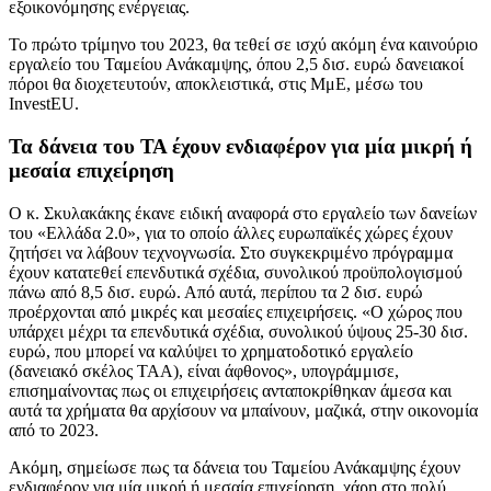
εξοικονόμησης ενέργειας.
Το πρώτο τρίμηνο του 2023, θα τεθεί σε ισχύ ακόμη ένα καινούριο
εργαλείο του Ταμείου Ανάκαμψης, όπου 2,5 δισ. ευρώ δανειακοί
πόροι θα διοχετευτούν, αποκλειστικά, στις ΜμΕ, μέσω του
InvestEU.
Τα δάνεια του ΤΑ έχουν ενδιαφέρον για μία μικρή ή
μεσαία επιχείρηση
Ο κ. Σκυλακάκης έκανε ειδική αναφορά στο εργαλείο των δανείων
του «Ελλάδα 2.0», για το οποίο άλλες ευρωπαϊκές χώρες έχουν
ζητήσει να λάβουν τεχνογνωσία. Στο συγκεκριμένο πρόγραμμα
έχουν κατατεθεί επενδυτικά σχέδια, συνολικού προϋπολογισμού
πάνω από 8,5 δισ. ευρώ. Από αυτά, περίπου τα 2 δισ. ευρώ
προέρχονται από μικρές και μεσαίες επιχειρήσεις. «Ο χώρος που
υπάρχει μέχρι τα επενδυτικά σχέδια, συνολικού ύψους 25-30 δισ.
ευρώ, που μπορεί να καλύψει το χρηματοδοτικό εργαλείο
(δανειακό σκέλος ΤΑΑ), είναι άφθονος», υπογράμμισε,
επισημαίνοντας πως οι επιχειρήσεις ανταποκρίθηκαν άμεσα και
αυτά τα χρήματα θα αρχίσουν να μπαίνουν, μαζικά, στην οικονομία
από το 2023.
Ακόμη, σημείωσε πως τα δάνεια του Ταμείου Ανάκαμψης έχουν
ενδιαφέρον για μία μικρή ή μεσαία επιχείρηση, χάρη στο πολύ