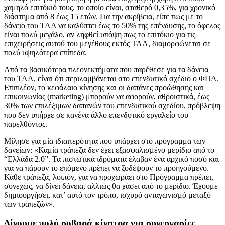
χαμηλό επιτόκιό τους, το οποίο είναι, σταθερό 0,35%, για χρονικό
διάστημα από 8 έως 15 ετών. Για την ακρίβεια, είπε πως με το
δάνειο του ΤΑΑ να καλύπτει έως το 50% της επένδυσης, το όφελος
είναι πολύ μεγάλο, αν ληφθεί υπόψη πως το επιτόκιο για τις
επιχειρήσεις αυτού του μεγέθους εκτός ΤΑΑ, διαμορφώνεται σε
πολύ υψηλότερα επίπεδα.
Από τα βασικότερα πλεονεκτήματα που παρέθεσε για τα δάνεια
του ΤΑΑ, είναι ότι περιλαμβάνεται στο επενδυτικό σχέδιο ο ΦΠΑ.
Επιπλέον, το κεφάλαιο κίνησης και οι δαπάνες προώθησης και
επικοινωνίας (marketing) μπορούν να αφορούν, αθροιστικά, έως
30% των επιλέξιμων δαπανών του επενδυτικού σχεδίου, πρόβλεψη
που δεν υπήρχε σε κανένα άλλο επενδυτικό εργαλείο του
παρελθόντος.
Μίλησε για μία ιδιαιτερότητα που υπάρχει στο πρόγραμμα των
δανείων: «Καμία τράπεζα δεν έχει εξασφαλισμένο μερίδιο από το
“Ελλάδα 2.0”. Τα πιστωτικά ιδρύματα έλαβαν ένα αρχικό ποσό και
για να πάρουν το επόμενο πρέπει να ξοδέψουν το προηγούμενο.
Κάθε τράπεζα, λοιπόν, για να προχωράει στο Πρόγραμμα πρέπει,
συνεχώς, να δίνει δάνεια, αλλιώς θα χάσει από το μερίδιο. Έχουμε
δημιουργήσει, κατ’ αυτό τον τρόπο, ισχυρό ανταγωνισμό μεταξύ
των τραπεζών».
Δίνουμε πολύ σοβαρά κίνητρα για συνεργασίες