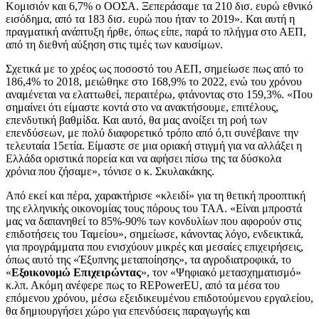
Κομισιόν και 6,7% ο ΟΟΣΑ. Ξεπεράσαμε τα 210 δισ. ευρώ εθνικό
εισόδημα, από τα 183 δισ. ευρώ που ήταν το 2019». Και αυτή η
πραγματική ανάπτυξη ήρθε, όπως είπε, παρά το πλήγμα στο ΑΕΠ,
από τη διεθνή αύξηση στις τιμές των καυσίμων.
Σχετικά με το χρέος ως ποσοστό του ΑΕΠ, σημείωσε πως από το
186,4% το 2018, μειώθηκε στο 168,9% το 2022, ενώ του χρόνου
αναμένεται να ελαττωθεί, περαιτέρω, φτάνοντας στο 159,3%. «Που
σημαίνει ότι είμαστε κοντά στο να ανακτήσουμε, επιτέλους,
επενδυτική βαθμίδα. Και αυτό, θα μας ανοίξει τη ροή των
επενδύσεων, με πολύ διαφορετικό τρόπο από ό,τι συνέβαινε την
τελευταία 15ετία. Είμαστε σε μια οριακή στιγμή για να αλλάξει η
Ελλάδα οριστικά πορεία και να αφήσει πίσω της τα δύσκολα
χρόνια που ζήσαμε», τόνισε ο κ. Σκυλακάκης.
Από εκεί και πέρα, χαρακτήρισε «κλειδί» για τη θετική προοπτική
της ελληνικής οικονομίας τους πόρους του ΤΑΑ. «Είναι μπροστά
μας να δαπανηθεί το 85%-90% των κονδυλίων που αφορούν στις
επιδοτήσεις του Ταμείου», σημείωσε, κάνοντας λόγο, ενδεικτικά,
για προγράμματα που ενισχύουν μικρές και μεσαίες επιχειρήσεις,
όπως αυτό της «Έξυπνης μεταποίησης», τα αγροδιατροφικά, το
«
Εξοικονομώ Επιχειρώντας
», τον «Ψηφιακό μετασχηματισμό»
κ.λπ. Ακόμη ανέφερε πως το REPowerEU, από τα μέσα του
επόμενου χρόνου, μέσω εξειδικευμένου επιδοτούμενου εργαλείου,
θα δημιουργήσει χώρο για επενδύσεις παραγωγής και