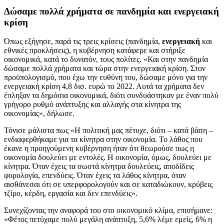
Δώσαμε πολλά χρήματα σε πανδημία και ενεργειακή
κρίση
Όπως εξήγησε, παρά τις τρεις κρίσεις (πανδημία,
ενεργειακή
και
εθνικές προκλήσεις), η κυβέρνηση κατάφερε και στήριξε
οικονομικά, κατά το δυνατόν, τους πολίτες. «Και στην πανδημία
δώσαμε πολλά χρήματα και τώρα στην ενεργειακή κρίση. Στον
προϋπολογισμό, που έχω την ευθύνη του, δώσαμε μόνο για την
ενεργειακή κρίση 4,8 δισ. ευρώ το 2022. Αυτά τα χρήματα δεν
έπληξαν τα δημόσια οικονομικά, διότι συνδυάστηκαν με έναν πολύ
γρήγορο ρυθμό ανάπτυξης και αλλαγής στα κίνητρα της
οικονομίας», δήλωσε.
Τόνισε μάλιστα πως «Η πολιτική μας πέτυχε, διότι – κατά βάση –
ενδιαφερθήκαμε για τα κίνητρα στην οικονομία. Το λάθος που
έκανε η προηγούμενη κυβέρνηση ήταν ότι θεωρούσε πως η
οικονομία δουλεύει με εντολές. Η οικονομία, όμως, δουλεύει με
κίνητρα. Όταν έχεις τα σωστά κίνητρα δουλεύεις, αποδίδεις
φορολογία, επενδύεις. Όταν έχεις τα λάθος κίνητρα, όταν
αισθάνεσαι ότι σε υπερφορολογούν και σε καταδιώκουν, κρύβεις
τζίρο, κέρδη, εργασία και δεν επενδύεις».
Συνεχίζοντας την αναφορά του στο οικονομικό κλίμα, επισήμανε:
«Φέτος πετύχαμε πολύ μεγάλη ανάπτυξη, 5,6% λέμε εμείς, 6% η