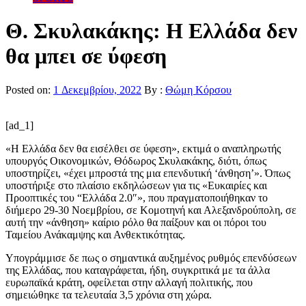
Θ. Σκυλακάκης: Η Ελλάδα δεν
θα μπει σε ύφεση
Posted on:
1 Δεκεμβρίου, 2022
By :
Θώμη Κόρσου
[ad_1]
«Η Ελλάδα δεν θα εισέλθει σε ύφεση», εκτιμά ο αναπληρωτής
υπουργός Οικονομικών, Θόδωρος Σκυλακάκης, διότι, όπως
υποστηρίζει, «έχει μπροστά της μια επενδυτική ‘άνθηση’». Όπως
υποστήριξε στο πλαίσιο εκδηλώσεων για τις «Ευκαιρίες και
Προοπτικές του “Ελλάδα 2.0″», που πραγματοποιήθηκαν το
διήμερο 29-30 Νοεμβρίου, σε Κομοτηνή και Αλεξανδρούπολη, σε
αυτή την «άνθηση» καίριο ρόλο θα παίξουν και οι πόροι του
Ταμείου Ανάκαμψης και Ανθεκτικότητας.
Υπογράμμισε δε πως ο σημαντικά αυξημένος ρυθμός επενδύσεων
της Ελλάδας, που καταγράφεται, ήδη, συγκριτικά με τα άλλα
ευρωπαϊκά κράτη, οφείλεται στην αλλαγή πολιτικής, που
σημειώθηκε τα τελευταία 3,5 χρόνια στη χώρα.