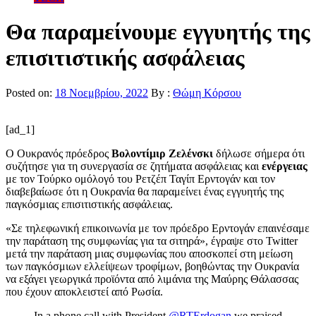
Θα παραμείνουμε εγγυητής της
επισιτιστικής ασφάλειας
Posted on:
18 Νοεμβρίου, 2022
By :
Θώμη Κόρσου
[ad_1]
Ο Ουκρανός πρόεδρος
Βολοντίμιρ Ζελένσκι
δήλωσε σήμερα ότι
συζήτησε για τη συνεργασία σε ζητήματα ασφάλειας και
ενέργειας
με τον Τούρκο ομόλογό του Ρετζέπ Ταγίπ Ερντογάν και τον
διαβεβαίωσε ότι η Ουκρανία θα παραμείνει ένας εγγυητής της
παγκόσμιας επισιτιστικής ασφάλειας.
«Σε τηλεφωνική επικοινωνία με τον πρόεδρο Ερντογάν επαινέσαμε
την παράταση της συμφωνίας για τα σιτηρά», έγραψε στο Twitter
μετά την παράταση μιας συμφωνίας που αποσκοπεί στη μείωση
των παγκόσμιων ελλείψεων τροφίμων, βοηθώντας την Ουκρανία
να εξάγει γεωργικά προϊόντα από λιμάνια της Μαύρης Θάλασσας
που έχουν αποκλειστεί από Ρωσία.
In a phone call with President
@RTErdogan
we praised