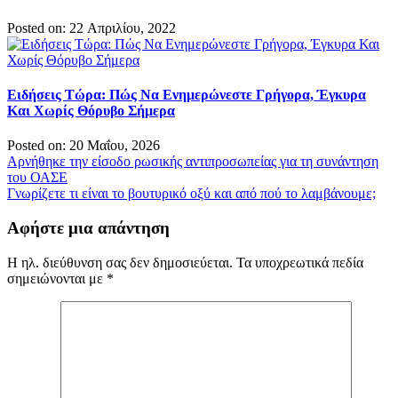
Posted on: 22 Απριλίου, 2022
Ειδήσεις Τώρα: Πώς Να Ενημερώνεστε Γρήγορα, Έγκυρα
Και Χωρίς Θόρυβο Σήμερα
Posted on: 20 Μαΐου, 2026
Πλοήγηση
Αρνήθηκε την είσοδο ρωσικής αντιπροσωπείας για τη συνάντηση
του ΟΑΣΕ
άρθρων
Γνωρίζετε τι είναι το βουτυρικό οξύ και από πού το λαμβάνουμε;
Αφήστε μια απάντηση
Η ηλ. διεύθυνση σας δεν δημοσιεύεται.
Τα υποχρεωτικά πεδία
σημειώνονται με
*