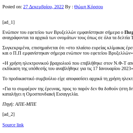
Posted on:
27 Δεκεμβρίου, 2022
By :
Θώμη Κόρσου
[ad_1]
Ενώπιον του εφετείου των Βρυξελλών εμφανίστηκαν σήμερα ο
Πιερ
αναγράφονται τα αρχικά των ονομάτων τους όπως σε όλα τα δελτία 
Συγκεκριμένα, επισημαίνεται ότι «στο πλαίσιο ευρείας κλίμακας έ
και ο Π.Π εμφανίστηκαν σήμερα ενώπιον του εφετείου Βρυξελλών»
«Η χρήση ηλεκτρονικού βραχιολιού που επιβλήθηκε στον Ν.Φ-Τ από
εκδίκαση της υπόθεσής του αναβλήθηκε για τις 17 Ιανουαρίου 2023»
Το προδικαστικό συμβούλιο είχε αποφασίσει αρχικά τη χρήση ηλεκτ
«Για το συμφέρον της έρευνας, προς το παρόν δεν θα δοθούν (στη δ
καταλήγει η Ομοσπονδιακή Εισαγγελία.
Πηγή: ΑΠΕ-ΜΠΕ
[ad_2]
Source link