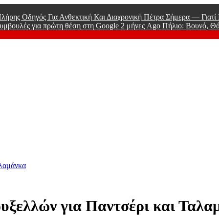
λήρης Οδηγός Για Ανθεκτική Και Διαχρονική Πέτρα Σήμερα — Γιατ
υμβουλές για πρώτη θέση στη Google
2 μήνες Ago
Πήλιο: Βουνό, Θ
 Men
αλαμάνκα
ρυξελλών για Παντσέρι και Ταλα