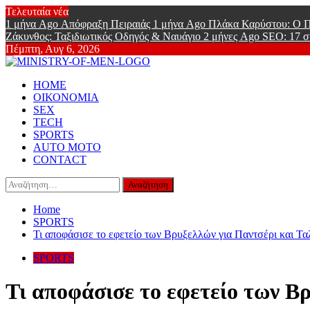
Skip
Τελευταία νέα
to
1 μήνα Ago
Απόφραξη Πειραιάς
1 μήνα Ago
Πλάκα Καρύστου: Ο Π
content
Ζάκυνθος: Ταξιδιωτικός Οδηγός & Ναυάγιο
2 μήνες Ago
SEO: 17 σ
Πέμπτη, Αυγ 6, 2026
Ministry Of
Primary
Online Lifestyle περιοδικό για Aνδρες
HOME
Menu
ΟΙΚΟΝΟΜΙΑ
SEX
TECH
SPORTS
AUTO MOTO
CONTACT
Αναζήτηση
για:
Home
SPORTS
Τι αποφάσισε το εφετείο των Βρυξελλών για Παντσέρι και Τ
SPORTS
Τι αποφάσισε το εφετείο των Β