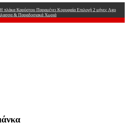
ί Η πλάκα Καρύστου Παραμένει Κορυφαία Επιλογή
2 μήνες Ago
άλασσα & Παραδοσιακά Χωριά
μάνκα