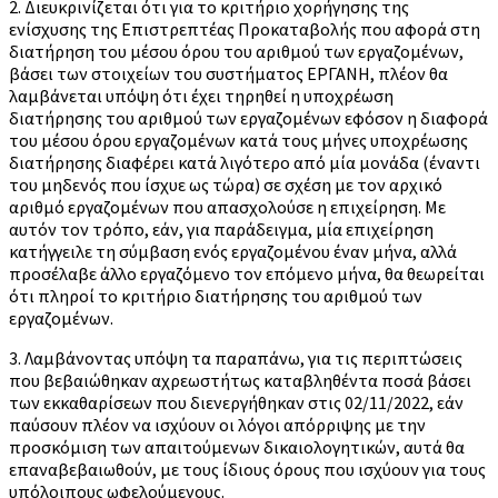
2. Διευκρινίζεται ότι για το κριτήριο χορήγησης της
ενίσχυσης της Επιστρεπτέας Προκαταβολής που αφορά στη
διατήρηση του μέσου όρου του αριθμού των εργαζομένων,
βάσει των στοιχείων του συστήματος ΕΡΓΑΝΗ, πλέον θα
λαμβάνεται υπόψη ότι έχει τηρηθεί η υποχρέωση
διατήρησης του αριθμού των εργαζομένων εφόσον η διαφορά
του μέσου όρου εργαζομένων κατά τους μήνες υποχρέωσης
διατήρησης διαφέρει κατά λιγότερο από μία μονάδα (έναντι
του μηδενός που ίσχυε ως τώρα) σε σχέση με τον αρχικό
αριθμό εργαζομένων που απασχολούσε η επιχείρηση. Με
αυτόν τον τρόπο, εάν, για παράδειγμα, μία επιχείρηση
κατήγγειλε τη σύμβαση ενός εργαζομένου έναν μήνα, αλλά
προσέλαβε άλλο εργαζόμενο τον επόμενο μήνα, θα θεωρείται
ότι πληροί το κριτήριο διατήρησης του αριθμού των
εργαζομένων.
3. Λαμβάνοντας υπόψη τα παραπάνω, για τις περιπτώσεις
που βεβαιώθηκαν αχρεωστήτως καταβληθέντα ποσά βάσει
των εκκαθαρίσεων που διενεργήθηκαν στις 02/11/2022, εάν
παύσουν πλέον να ισχύουν οι λόγοι απόρριψης με την
προσκόμιση των απαιτούμενων δικαιολογητικών, αυτά θα
επαναβεβαιωθούν, με τους ίδιους όρους που ισχύουν για τους
υπόλοιπους ωφελούμενους.