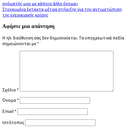
ονόματός μου με κάποιο άλλο όνομα»
άρθρων
Στοχευμένα έκτακτα μέτρα στήριξης για την αντιμετώπιση
της ενεργειακής κρίσης
Αφήστε μια απάντηση
Η ηλ. διεύθυνση σας δεν δημοσιεύεται.
Τα υποχρεωτικά πεδία
σημειώνονται με
*
Σχόλιο
*
Όνομα
*
Email
*
Ιστότοπος