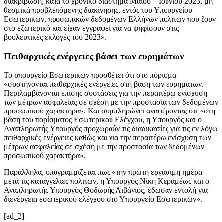
διακρίβωση, κατά το χρονικό διάστημα Μαΐου – Ιουνίου 2023, μη
θεσμικά προβλεπόμενης διακίνησης, εντός του Υπουργείου
Εσωτερικών, προσωπικών δεδομένων Ελλήνων πολιτών που ζουν
στο εξωτερικό και είχαν εγγραφεί για να ψηφίσουν στις
βουλευτικές εκλογές του 2023».
Πειθαρχικές ενέργειες βάσει των ευρημάτων
Το υπουργείο Εσωτερικών προσθέτει ότι στο πόρισμα
«συστήνονται πειθαρχικές ενέργειες στη βάση των ευρημάτων.
Περιλαμβάνονται επίσης συστάσεις για την περαιτέρω ενίσχυση
των μέτρων ασφαλείας σε σχέση με την προστασία των δεδομένων
προσωπικού χαρακτήρα». Και συμπληρώνει αναφέροντας ότι «στη
βάση του πορίσματος Εσωτερικού Ελέγχου, η Υπουργός και ο
Αναπληρωτής Υπουργός προχωρούν τις διαδικασίες για τις εν λόγω
πειθαρχικές ενέργειες καθώς και για την περαιτέρω ενίσχυση των
μέτρων ασφαλείας σε σχέση με την προστασία των δεδομένων
προσωπικού χαρακτήρα».
Παράλληλα, υπογραμμίζεται πως «την πρώτη εργάσιμη ημέρα
μετά τις καταγγελίες πολιτών, η Υπουργός Νίκη Κεραμέως και ο
Αναπληρωτής Υπουργός Θοδωρής Λιβάνιος, έδωσαν εντολή για
διενέργεια εσωτερικού ελέγχου στο Υπουργείο Εσωτερικών».
[ad_2]