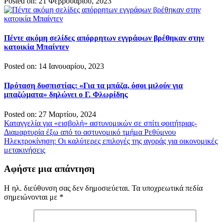
Posted on: 21 Φεβρουαρίου, 2023
Πέντε ακόμη σελίδες απόρρητων εγγράφων βρέθηκαν στην
κατοικία Μπαίντεν
Posted on: 14 Ιανουαρίου, 2023
Πρόταση δυσπιστίας: «Για τα μπάζα, όσοι μιλούν για
μπαζώματα» δηλώνει ο Γ. Φλωρίδης
Posted on: 27 Μαρτίου, 2024
Πλοήγηση
Καταγγελία για «εισβολή» αστυνομικών σε σπίτι φοιτήτριας-
Διαμαρτυρία έξω από το αστυνομικό τμήμα Ρεθύμνου
άρθρων
Ηλεκτροκίνηση: Οι καλύτερες επιλογές της αγοράς για οικονομικές
μετακινήσεις
Αφήστε μια απάντηση
Η ηλ. διεύθυνση σας δεν δημοσιεύεται.
Τα υποχρεωτικά πεδία
σημειώνονται με
*