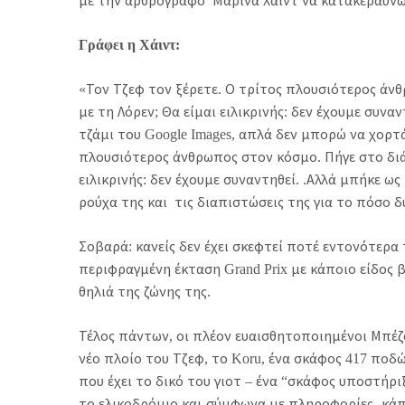
με την αρθρογράφο Μαρίνα Χάιντ να κατακεραυνώνει
Γράφει η Χάιντ:
«Τον Τζεφ τον ξέρετε. Ο τρίτος πλουσιότερος άν
με τη Λόρεν; Θα είμαι ειλικρινής: δεν έχουμε συν
τζάμι του Google Images, απλά δεν μπορώ να χορτά
πλουσιότερος άνθρωπος στον κόσμο. Πήγε στο διά
ειλικρινής: δεν έχουμε συναντηθεί. .Αλλά μπήκε ω
ρούχα της και τις διαπιστώσεις της για το πόσο δ
Σοβαρά: κανείς δεν έχει σκεφτεί ποτέ εντονότερα 
περιφραγμένη έκταση Grand Prix με κάποιο είδος βρ
θηλιά της ζώνης της.
Τέλος πάντων, οι πλέον ευαισθητοποιημένοι Μπέζ
νέο πλοίο του Τζεφ, το Koru, ένα σκάφος 417 ποδ
που έχει το δικό του γιοτ – ένα “σκάφος υποστήρ
το ελικοδρόμιο και-σύμφωνα με πληροφορίες- κά