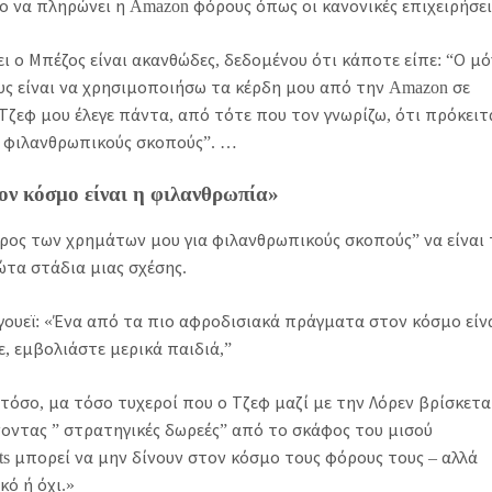
το να πληρώνει η Amazon φόρους όπως οι κανονικές επιχειρήσε
ι ο Μπέζος είναι ακανθώδες, δεδομένου ότι κάποτε είπε: “Ο μ
υς είναι να χρησιμοποιήσω τα κέρδη μου από την Amazon σε
 Τζεφ μου έλεγε πάντα, από τότε που τον γνωρίζω, ότι πρόκειτ
α φιλανθρωπικούς σκοπούς”. …
ον κόσμο είναι η φιλανθρωπία»
έρος των χρημάτων μου για φιλανθρωπικούς σκοπούς” να είναι 
ρώτα στάδια μιας σχέσης.
γουεϊ: «Ένα από τα πιο αφροδισιακά πράγματα στον κόσμο είνα
, εμβολιάστε μερικά παιδιά,”
τε τόσο, μα τόσο τυχεροί που ο Τζεφ μαζί με την Λόρεν βρίσκετ
νοντας ” στρατηγικές δωρεές” από το σκάφος του μισού
ists μπορεί να μην δίνουν στον κόσμο τους φόρους τους – αλλά
κό ή όχι.»