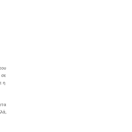
που
 σε
ε η
ατα
λά,