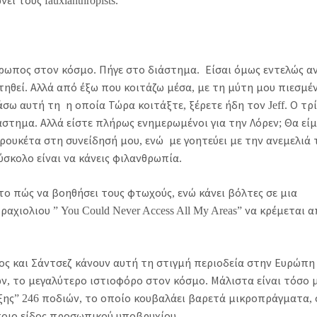
 τους fauxlanthropists.
θρωπος στον κόσμο. Πήγε στο διάστημα. Είσαι όμως εντελώς α
αντηθεί. Αλλά από έξω που κοιτάζω μέσα, με τη μύτη μου πιεσμέ
σω αυτή τη η οποία Τώρα κοιτάξτε, ξέρετε ήδη τον Jeff. Ο τρ
στημα. Αλλά είστε πλήρως ενημερωμένοι για την Λόρεν; Θα είμ
ς ρουκέτα στη συνείδησή μου, ενώ με γοητεύει με την ανεμελιά 
ύσκολο είναι να κάνεις φιλανθρωπία.
το πώς να βοηθήσει τους φτωχούς, ενώ κάνει βόλτες σε μια
αχιολιου ” You Could Never Access All My Areas” να κρέμεται 
ος και Σάντσεζ κάνουν αυτή τη στιγμή περιοδεία στην Ευρώπη
ών, το μεγαλύτερο ιστιοφόρο στον κόσμο. Μάλιστα είναι τόσο 
ιξης” 246 ποδιών, το οποίο κουβαλάει βαρετά μικροπράγματα,
ποιο είδος προσωπικού υποβρυχίου.