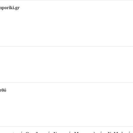
mporiki.gr
σθό