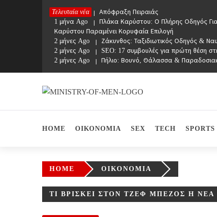
Skip
Τελευταία νέα
1 μήνα Ago
Απόφραξη Πειραιάς
to
1 μήνα Ago
Πλάκα Καρύστου: Ο Πλήρης Οδηγός Για
content
Καρύστου Παραμένει Κορυφαία Επιλογή
2 μήνες Ago
Ζάκυνθος: Ταξιδιωτικός Οδηγός & Να
2 μήνες Ago
SEO: 17 συμβουλές για πρώτη θέση στ
2 μήνες Ago
Πήλιο: Βουνό, Θάλασσα & Παραδοσια
Ministry Of Men
Online Lifestyle περιοδικό για Aνδρες
HOME
ΟΙΚΟΝΟΜΙΑ
SEX
TECH
SPORTS
HOME
ΟΙΚΟΝΟΜΙΑ
ΤΙ ΒΡΊΣΚΕΙ ΣΤΟΝ ΤΖΕΦ ΜΠΈΖΟΣ Η ΝΈ