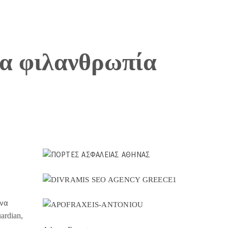
ια φιλανθρωπία
Ένα
rdian,