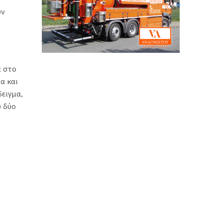
υν
ε στο
α και
ειγμα,
υ δύο