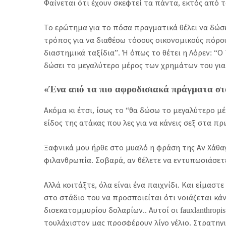
Φαίνεται ότι έχουν σκεφτεί τα πάντα, εκτός από 
Το ερώτημα για το πόσα πραγματικά θέλει να δώσε
τρόπος για να διαθέσω τόσους οικονομικούς πόρο
διαστημικά ταξίδια”. Ή όπως το θέτει η Λόρεν: “Ο
δώσει το μεγαλύτερο μέρος των χρημάτων του γι
«Ένα από τα πιο αφροδισιακά πράγματα στ
Ακόμα κι έτσι, ίσως το “θα δώσω το μεγαλύτερο μ
είδος της ατάκας που λες για να κάνεις σεξ στα π
Ξαφνικά μου ήρθε στο μυαλό η φράση της Αν Χάθα
φιλανθρωπία. Σοβαρά, αν θέλετε να εντυπωσιάσετε
Αλλά κοιτάξτε, όλα είναι ένα παιχνίδι. Και είμασ
στο στάδιο του να προσποιείται ότι νοιάζεται κά
δισεκατομμυρίου δολαρίων.. Αυτοί οι fauxlanthrop
τουλάχιστον μας προσφέρουν λίγο γέλιο. Στρατηγι