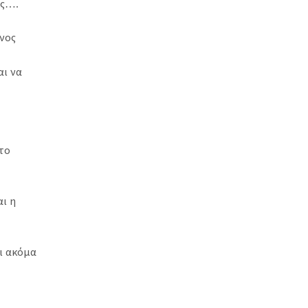
ις….
όνος
αι να
το
ι η
αι ακόμα