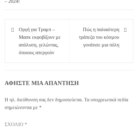
Πλοήγηση
Οργή για Τραμπ –
Πώς η παλαιότερη
άρθρων
Μασκ εκφοβίζουν με
τράπεζα του κόσμου
απόλυση, γελώντας,
γονάτισε μια πόλη
όποιους απεργούν
ΑΦΉΣΤΕ ΜΙΑ ΑΠΆΝΤΗΣΗ
Η ηλ. διεύθυνση σας δεν δημοσιεύεται.
Τα υποχρεωτικά πεδία
σημειώνονται με
*
ΣΧΌΛΙΟ
*