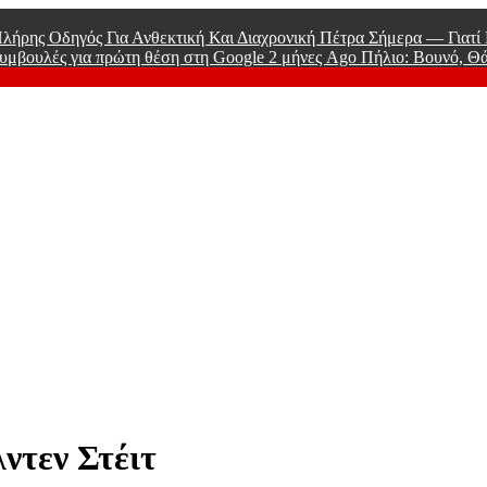
λήρης Οδηγός Για Ανθεκτική Και Διαχρονική Πέτρα Σήμερα — Γιατ
υμβουλές για πρώτη θέση στη Google
2 μήνες Ago
Πήλιο: Βουνό, Θ
 Men
ντεν Στέιτ