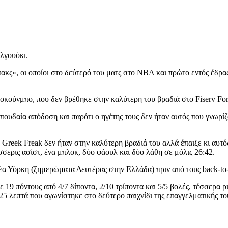
λγουόκι.
ς», οι οποίοι στο δεύτερό του ματς στο ΝΒΑ και πρώτο εντός έδρας 
οκούνμπο, που δεν βρέθηκε στην καλύτερη του βραδιά στο Fiserv For
σπουδαία απόδοση και παρότι ο ηγέτης τους δεν ήταν αυτός που γνωρ
 Greek Freak δεν ήταν στην καλύτερη βραδιά του αλλά έπαιξε κι αυτό
τέσσερις ασίστ, ένα μπλοκ, δύο φάουλ και δύο λάθη σε μόλις 26:42.
έα Υόρκη (ξημερώματα Δευτέρας στην Ελλάδα) πριν από τους back-to-
 19 πόντους από 4/7 δίποντα, 2/10 τρίποντα και 5/5 βολές, τέσσερα ρ
25 λεπτά που αγωνίστηκε στο δεύτερο παιχνίδι της επαγγελματικής το