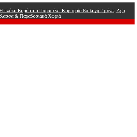
ί Η πλάκα Καρύστου Παραμένει Κορυφαία Επιλογή
2 μήνες Ago
άλασσα & Παραδοσιακά Χωριά