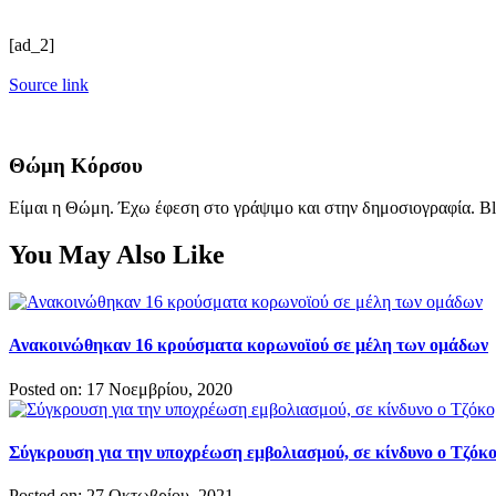
[ad_2]
Source link
Θώμη Κόρσου
Είμαι η Θώμη. Έχω έφεση στο γράψιμο και στην δημοσιογραφία. Bl
You May Also Like
Ανακοινώθηκαν 16 κρούσματα κορωνοϊού σε μέλη των ομάδων
Posted on: 17 Νοεμβρίου, 2020
Σύγκρουση για την υποχρέωση εμβολιασμού, σε κίνδυνο ο Τζόκο
Posted on: 27 Οκτωβρίου, 2021