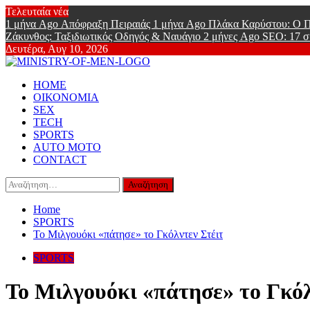
Skip
Τελευταία νέα
to
1 μήνα Ago
Απόφραξη Πειραιάς
1 μήνα Ago
Πλάκα Καρύστου: Ο Π
content
Ζάκυνθος: Ταξιδιωτικός Οδηγός & Ναυάγιο
2 μήνες Ago
SEO: 17 σ
Δευτέρα, Αυγ 10, 2026
Ministry Of
Primary
Online Lifestyle περιοδικό για Aνδρες
HOME
Menu
ΟΙΚΟΝΟΜΙΑ
SEX
TECH
SPORTS
AUTO MOTO
CONTACT
Αναζήτηση
για:
Home
SPORTS
Το Μιλγουόκι «πάτησε» το Γκόλντεν Στέιτ
SPORTS
Το Μιλγουόκι «πάτησε» το Γκόλ