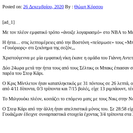
Posted on:
26 Δεκεμβρίου, 2020
By :
Θώμη Κόρσου
[ad_1]
Με τον πλέον εμφατικό τρόπο «άνοιξε λογαριασμό» στο ΝΒΑ το Μι
Η ήττα… στις λεπτομέρειες από την Βοστόνη «πείσμωσε» τους «Μπακ
«Γουόριορς» στι ξεκίνημα της σεζόν,,,
Χριστούγεννα με μία εμφατική νίκη έκανε η ομάδα του Γιάννη Αντετ
Δύο 24ωρα μετά την ήττα τους από τους Σέλτικς οι Μπακς έπιασαν 
παρέα του Στεφ Κάρι.
Ο Κρις Μίντλετον ήταν καταπληκτικός με 31 πόντους σε 26 λεπτά, ο
από 4/11 δίποντα, 0/3 τρίποντα και 7/15 βολές, είχε 13 ριμπάουντ, 
Το Μιλγουόκι πλέον, κοιτάζει το επόμενο ματς με τους Νικς στην Ν
Ο Στεφ Κάρι από την άλλη ήταν απελπιστικά μόνος του. Σε 28:58 είχε
Γουάιζμαν έδειχνε συναρπαστικά στοιχεία έχοντας 3/4 τρίποντα στα 