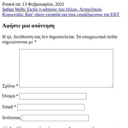
Posted on: 13 Φεβρουαρίου, 2021
Πλοήγηση
Indian Wells: Εκτός η κάτοχος του τίτλου, Αντρεέσκου
Κορωνοϊός: Κατ’ οίκον εργασία για τους εργαζόμενους της ΕΚΤ
άρθρων
Αφήστε μια απάντηση
Η ηλ. διεύθυνση σας δεν δημοσιεύεται.
Τα υποχρεωτικά πεδία
σημειώνονται με
*
Σχόλιο
*
Όνομα
*
Email
*
Ιστότοπος