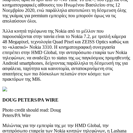
κινηματογραφικές αίθουσες του Ηνωμένου Βασιλείου στις 12
Νοεμβρίου 2020, ενώ παράλληλα αποτυπώνει τη δέσμευση όλης
της γκάμας για premium εμπειρίες που μπορούν όμως να τις
απολαύσουν όλοι.
Άλλα κινητά τηλέφωνα της Nokia από το μέλλον που
παρουσιάζονται στην ταινία είναι το Nokia 7.2, με τριπλή κάμερα
48 Megapixel, τεχνολογία Quad Pixel και ZEISS Optics καθώς και
το «κλασικό» Nokia 3310. Η κινηματογραφική συνεργασία
επιτρέπει στην HMD Global, την αντιπρόσωπο εταιρία των Nokia
τηλεφώνων, να αναδείξει το status της ως παγκόσμιος προμηθευτής
Android smartphones, δείχνοντας παράλληλα τη δέσμευσή της για
ασφάλεια, ταχύτητα και καινοτομία, ανταποκρινόμενη στις
απαιτήσεις των πιο δύσκολων πελατών στον κόσμο: των
πρακτόρων της MI6.
DOUG PETERS/PA WIRE
Photo credit should read: Doug
Peters/PA Wire
Μιλώντας για την εμπειρία της με την HMD Global, την
αντιπρόσωπο εταιρεία των Nokia κινητών τηλεφώνων, η Lashana