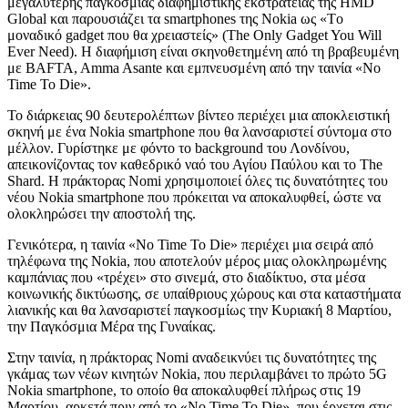
μεγαλύτερης παγκόσμιας διαφημιστικής εκστρατείας της HMD
Global και παρουσιάζει τα smartphones της Nokia ως «Τo
μοναδικό gadget που θα χρειαστείς» (The Only Gadget You Will
Ever Need). Η διαφήμιση είναι σκηνοθετημένη από τη βραβευμένη
με BAFTA, Amma Asante και εμπνευσμένη από την ταινία «No
Time To Die».
Το διάρκειας 90 δευτερολέπτων βίντεο περιέχει μια αποκλειστική
σκηνή με ένα Nokia smartphone που θα λανσαριστεί σύντομα στο
μέλλον. Γυρίστηκε με φόντο το background του Λονδίνου,
απεικονίζοντας τον καθεδρικό ναό του Αγίου Παύλου και το The
Shard. Η πράκτορας Nomi χρησιμοποιεί όλες τις δυνατότητες του
νέου Nokia smartphone που πρόκειται να αποκαλυφθεί, ώστε να
ολοκληρώσει την αποστολή της.
Γενικότερα, η ταινία «No Time To Die» περιέχει μια σειρά από
τηλέφωνα της Nokia, που αποτελούν μέρος μιας ολοκληρωμένης
καμπάνιας που «τρέχει» στο σινεμά, στο διαδίκτυο, στα μέσα
κοινωνικής δικτύωσης, σε υπαίθριους χώρους και στα καταστήματα
λιανικής και θα λανσαριστεί παγκοσμίως την Κυριακή 8 Μαρτίου,
την Παγκόσμια Μέρα της Γυναίκας.
Στην ταινία, η πράκτορας Nomi αναδεικνύει τις δυνατότητες της
γκάμας των νέων κινητών Nokia, που περιλαμβάνει το πρώτο 5G
Nokia smartphone, το οποίο θα αποκαλυφθεί πλήρως στις 19
Μαρτίου, αρκετά πριν από το «No Time To Die», που έρχεται στις