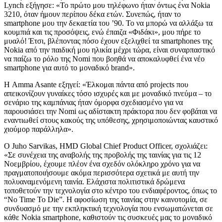
Lynch εξήγησε: «Το πρώτο μου τηλέφωνο ήταν όντως ένα Nokia
3210, όταν ήμουν περίπου δέκα ετών. Συνεπώς, ήταν το
smartphone μου την δεκαετία του ’90. Το να μπορώ να αλλάξω τα
κουμπιά και τις προσόψεις, ενώ έπαιζα «Φιδάκι», μου πήρε το
μυαλό! Έτσι, βλέποντας πόσο έχουν εξελιχθεί τα smartphones της
Nokia από την παιδική μου ηλικία μέχρι τώρα, είναι συναρπαστικό
να παίζω το ρόλο της Nomi που βοηθά να αποκαλυφθεί ένα νέο
smartphone για αυτό το μοναδικό brand».
Η Amma Asante εξηγεί: «Έλκομαι πάντα από projects που
απεικονίζουν γυναίκες τόσο ισχυρές και με μοναδικό πνεύμα – το
σενάριο της καμπάνιας ήταν όμορφα σχεδιασμένο για να
παρουσιάσει την Nomi ως αδίστακτη πράκτορα που δεν φοβάται να
εναντιωθεί στους κακούς της υπόθεσης, χρησιμοποιώντας καυστικό
χιούμορ παράλληλα».
Ο Juho Sarvikas, HMD Global Chief Product Officer, σχολιάζει:
«Σε συνέχεια της αναβολής της προβολής της ταινίας για τις 12
Νοεμβρίου, έχουμε πλέον ένα σχεδόν ολόκληρο χρόνο για να
πραγματοποιήσουμε ακόμα περισσότερα σχετικά με αυτή την
πολυαναμενόμενη ταινία. Ελάχιστα πολιτιστικά δρώμενα
τοποθετούν την τεχνολογία στο κέντρο του ενδιαφέροντος, όπως το
“No Time To Die”. Η αφοσίωση της ταινίας στην καινοτομία, σε
συνδυασμό με την εκπληκτική τεχνολογία που ενσωματώνεται σε
κάθε Nokia smartphone, καθιστούν τις συσκευές μας το μοναδικό