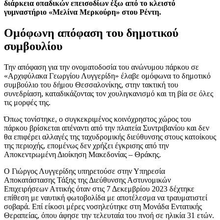
διάρκεια οπαδικών επεισοδίων έξω από το κλειστό
γυμναστήριο «Μελίνα Μερκούρη» στου Ρέντη.
Ομόφωνη απόφαση του δημοτικού
συμβουλίου
Την απόφαση για την ονοματοδοσία του ανώνυμου πάρκου σε
«Αρχιφύλακα Γεωργίου Λυγγερίδη» έλαβε ομόφωνα το δημοτικό
συμβούλιο του δήμου Θεσσαλονίκης, στην τακτική του
συνεδρίαση, καταδικάζοντας τον χουλιγκανισμό και τη βία σε όλες
τις μορφές της.
Όπως τονίστηκε, ο συγκεκριμένος κοινόχρηστος χώρος του
πάρκου βρίσκεται απέναντι από την πλατεία Συντριβανίου και δεν
θα επιφέρει αλλαγές της ταχυδρομικής διεύθυνσης στους κατοίκους
της περιοχής, επομένως δεν χρήζει έγκρισης από την
Αποκεντρωμένη Διοίκηση Μακεδονίας – Θράκης.
Ο Γιώργος Λυγγερίδης υπηρετούσε στην Υπηρεσία
Αποκατάστασης Τάξης της Διεύθυνσης Αστυνομικών
Επιχειρήσεων Αττικής όταν στις 7 Δεκεμβρίου 2023 δέχτηκε
επίθεση με ναυτική φωτοβολίδα με αποτέλεσμα να τραυματιστεί
σοβαρά. Επί είκοσι μέρες νοσηλεύτηκε στη Μονάδα Εντατικής
Θεραπείας, όπου άφησε την τελευταία του πνοή σε ηλικία 31 ετών.