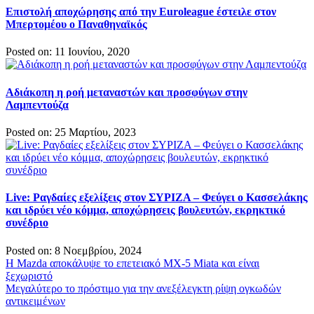
Επιστολή αποχώρησης από την Euroleague έστειλε στον
Μπερτομέου ο Παναθηναϊκός
Posted on: 11 Ιουνίου, 2020
Αδιάκοπη η ροή μεταναστών και προσφύγων στην
Λαμπεντούζα
Posted on: 25 Μαρτίου, 2023
Live: Ραγδαίες εξελίξεις στον ΣΥΡΙΖΑ – Φεύγει ο Κασσελάκης
και ιδρύει νέο κόμμα, αποχώρησεις βουλευτών, εκρηκτικό
συνέδριο
Posted on: 8 Νοεμβρίου, 2024
Πλοήγηση
Η Mazda αποκάλυψε το επετειακό MX-5 Miata και είναι
ξεχωριστό
άρθρων
Μεγαλύτερο το πρόστιμο για την ανεξέλεγκτη ρίψη ογκωδών
αντικειμένων