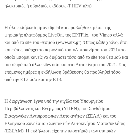
ηλεκτρικές ή υβριδικές εκδόσεις (PHEV κλπ).
Η όλη εκδήλωση ήταν digital και προβλήθηκε μέσω της
ψηφιακής πλατφόρμας LiveOn, της ΕΡΤFlix, του Vimeo αλλά
και από το site του θεσμού (www.atx.gr). Όπως κάθε χρόνο, έτσι
και φέτος υπάρχει το περιοδικό του «Αυτοκινήτου του 2021» το
οποίο μπορεί κανείς να διαβάσει τόσο από το site του θεσμού και
μια σειρά από άλλα sites όσο και στο Αυτοκίνητο του 2021. Στις
επόμενες ημέρες η εκδήλωση βράβευσης θα προβληθεί τόσο
από την ΕΤ2 όσο και την ΕΤ3.
Η διοργάνωση έγινε υπό την αιγίδα του Υπουργείου
Περιβάλλοντος και Ενέργειας (ΥΠΕΝ), του Συνδέσμου
Εισαγωγέων Αντιπροσώπων Αυτοκινήτων (ΣΕΑΑ) και του
Ελληνικού Συνδέσμου Συντακτών Αυτοκινήτου Μοτοσυκλέτας
(ΕΣΣΑΜ). Η εκδήλωση είχε την υποστήριξη των εταιριών