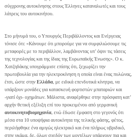
σύγχρονης αυτοκίνησης στους Έλληνες καταναλωτές και τους
λάτρεις του αυτοκινήτου.
Στο μήνυμά του, ο Υπουργός Περιβάλλοντος και Ενέργειας
τόνισε ότι: «Κάνουμε ότι μπορούμε για να συμφιλιώσουμε τις
μεταφορές με το περιβάλλον, λαμβάνοντας υπ’ όψιν τις τάσεις
της τεχνολογίας και της ίδιας της Ευρωπαϊκής Ένωσης». Ο κ.
Χατζηδάκης υπογράμμισε επίσης ότι, ξεχωρίζει την
πρωτοβουλία για την ηλεκτροκίνηση η οποία είναι ένας πυλώνας,
έτσι, ώστε στην
Ελλάδα
, με ειδικά επενδυτικά κίνητρα, να
υπάρξουν μονάδες για κατασκευή φορτιστών μπαταριών και
-γιατί όχι- οχημάτων. Μάλιστα, αναφέρθηκε στην πρόσφατη κατ’
αρχήν θετική εξέλιξη επί του προκειμένου από γερμανική
αυτοκινητοβιομηχανία
, ενώ έδωσε έμφαση στο γεγονός ότι
μέσα στα 10 υποψήφια αυτοκίνητα της τελικής φάσης, φέτος,
περιλήφθηκε ένα αμιγώς ηλεκτρικό και ένα πλήρως υβριδικό,
στην γκάμα, δε, όλων σχεδόν των μοντέλων υπάρχουν πια και