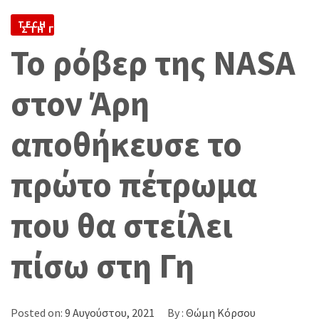
ΤΟ ΠΡΏΤΟ ΠΈΤΡΩΜΑ ΠΟΥ ΘΑ ΣΤΕΊΛΕΙ ΠΊΣΩ
TECH
ΣΤΗ ΓΗ
Το ρόβερ της NASA
στον Άρη
αποθήκευσε το
πρώτο πέτρωμα
που θα στείλει
πίσω στη Γη
Posted on:
9 Αυγούστου, 2021
By :
Θώμη Κόρσου