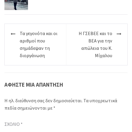
Πλοήγηση
Τα γεγονότα και οι
Η ΓΣΕΒΕΕ και το
άρθρων
αριθμοί που
ΒΕΑ για την
σημάδεψαν τη
απώλεια του Κ.
διοργάνωση
Μίχαλου
ΑΦΉΣΤΕ ΜΙΑ ΑΠΆΝΤΗΣΗ
Η ηλ. διεύθυνση σας δεν δημοσιεύεται.
Τα υποχρεωτικά
πεδία σημειώνονται με
*
ΣΧΌΛΙΟ
*