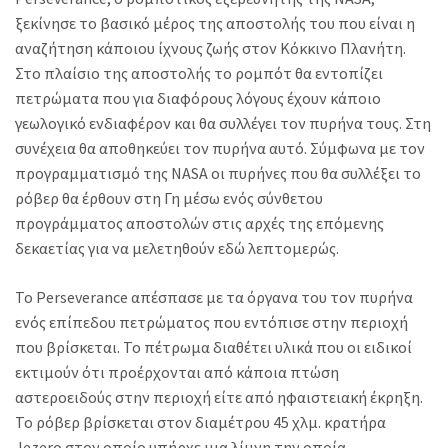
ξεκίνησε το βασικό μέρος της αποστολής του που είναι η
αναζήτηση κάποιου ίχνους ζωής στον Κόκκινο Πλανήτη.
Στο πλαίσιο της αποστολής το ρομπότ θα εντοπίζει
πετρώματα που για διαφόρους λόγους έχουν κάποιο
γεωλογικό ενδιαφέρον και θα συλλέγει τον πυρήνα τους. Στη
συνέχεια θα αποθηκεύει τον πυρήνα αυτό. Σύμφωνα με τον
προγραμματισμό της NASA οι πυρήνες που θα συλλέξει το
ρόβερ θα έρθουν στη Γη μέσω ενός σύνθετου
προγράμματος αποστολών στις αρχές της επόμενης
δεκαετίας για να μελετηθούν εδώ λεπτομερώς.
Το Perseverance απέσπασε με τα όργανα του τον πυρήνα
ενός επίπεδου πετρώματος που εντόπισε στην περιοχή
που βρίσκεται. Το πέτρωμα διαθέτει υλικά που οι ειδικοί
εκτιμούν ότι προέρχονται από κάποια πτώση
αστεροειδούς στην περιοχή είτε από ηφαιστειακή έκρηξη.
Το ρόβερ βρίσκεται στον διαμέτρου 45 χλμ. κρατήρα
Jezero στον οποίο υπήρχε μια λίμνη την οποία