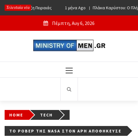
Skip
Τελευταία νέα
Ago
Απόφραξη Πειραιάς
1 μήνα Ago
Πλάκα Καρύστου: Ο Πλήρη
to
content
Πέμπτη, Αυγ 6, 2026
Ministry Of Men
Online Lifestyle περιοδικό για Aνδρες
Primary
Menu
HOME
TECH
ΤΟ ΡΌΒΕΡ ΤΗΣ NASA ΣΤΟΝ ΆΡΗ ΑΠΟΘΉΚΕΥΣΕ