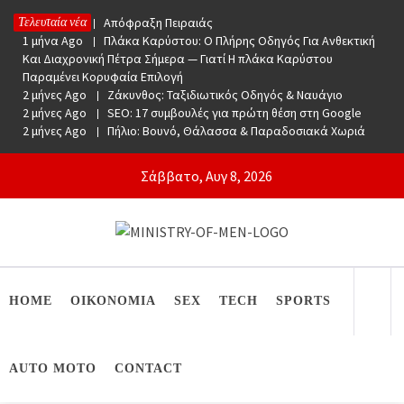
Skip
Τελευταία νέα
1 μήνα Ago
Απόφραξη Πειραιάς
to
1 μήνα Ago
Πλάκα Καρύστου: Ο Πλήρης Οδηγός Για Ανθεκτική
content
Και Διαχρονική Πέτρα Σήμερα — Γιατί Η πλάκα Καρύστου
Παραμένει Κορυφαία Επιλογή
2 μήνες Ago
Ζάκυνθος: Ταξιδιωτικός Οδηγός & Ναυάγιο
2 μήνες Ago
SEO: 17 συμβουλές για πρώτη θέση στη Google
2 μήνες Ago
Πήλιο: Βουνό, Θάλασσα & Παραδοσιακά Χωριά
Σάββατο, Αυγ 8, 2026
Ministry Of Men
Online Lifestyle περιοδικό για Aνδρες
HOME
ΟΙΚΟΝΟΜΙΑ
SEX
TECH
SPORTS
AUTO MOTO
CONTACT