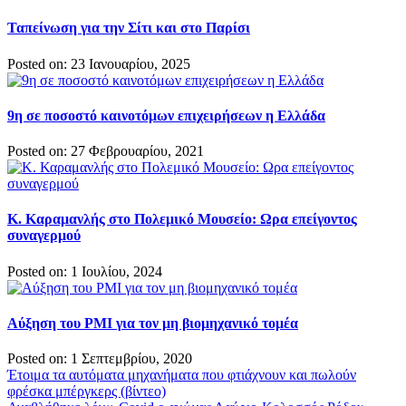
Ταπείνωση για την Σίτι και στο Παρίσι
Posted on: 23 Ιανουαρίου, 2025
9η σε ποσοστό καινοτόμων επιχειρήσεων η Ελλάδα
Posted on: 27 Φεβρουαρίου, 2021
Κ. Καραμανλής στο Πολεμικό Μουσείο: Ωρα επείγοντος
συναγερμού
Posted on: 1 Ιουλίου, 2024
Αύξηση του ΡΜΙ για τον μη βιομηχανικό τομέα
Posted on: 1 Σεπτεμβρίου, 2020
Πλοήγηση
Έτοιμα τα αυτόματα μηχανήματα που φτιάχνουν και πωλούν
φρέσκα μπέργκερς (βίντεο)
άρθρων