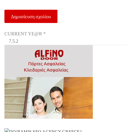
CURRENT YE@R
*