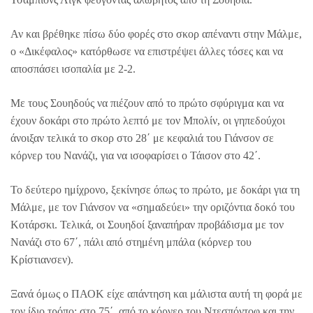
Αν και βρέθηκε πίσω δύο φορές στο σκορ απέναντι στην Μάλμε,
ο «Δικέφαλος» κατόρθωσε να επιστρέψει άλλες τόσες και να
αποσπάσει ισοπαλία με 2-2.
Με τους Σουηδούς να πιέζουν από το πρώτο σφύριγμα και να
έχουν δοκάρι στο πρώτο λεπτό με τον Μπολίν, οι γηπεδούχοι
άνοιξαν τελικά το σκορ στο 28΄ με κεφαλιά του Γιάνσον σε
κόρνερ του Νανάζι, για να ισοφαρίσει ο Τάισον στο 42΄.
Το δεύτερο ημίχρονο, ξεκίνησε όπως το πρώτο, με δοκάρι για τη
Μάλμε, με τον Γιάνσον να «σημαδεύει» την οριζόντια δοκό του
Κοτάρσκι. Τελικά, οι Σουηδοί ξαναπήραν προβάδισμα με τον
Νανάζι στο 67΄, πάλι από στημένη μπάλα (κόρνερ του
Κρίστιανσεν).
Ξανά όμως ο ΠΑΟΚ είχε απάντηση και μάλιστα αυτή τη φορά με
τον ίδιο τρόπο: στο 75΄, από το κόρνερ του Ντεσπόντοφ και την