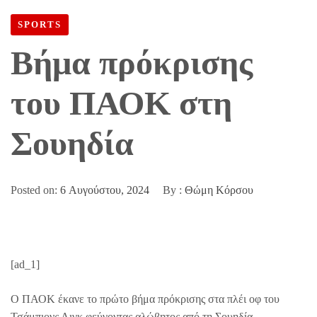
ΣΟΥΗΔΊΑ
SPORTS
Βήμα πρόκρισης
του ΠΑΟΚ στη
Σουηδία
Posted on:
6 Αυγούστου, 2024
By :
Θώμη Κόρσου
[ad_1]
Ο ΠΑΟΚ έκανε το πρώτο βήμα πρόκρισης στα πλέι οφ του
Τσάμπιονς Λιγκ φεύγοντας αλώβητος από τη Σουηδία.