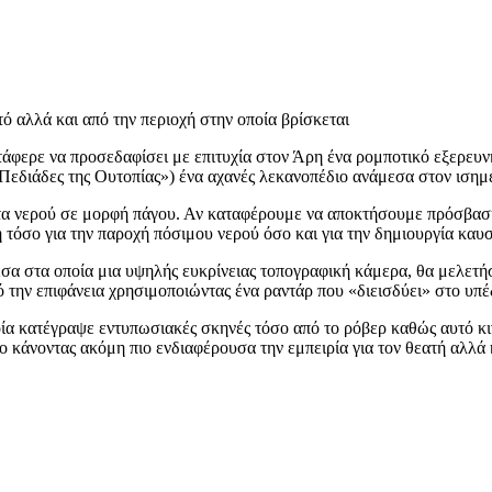
ό αλλά και από την περιοχή στην οποία βρίσκεται
άφερε να προσεδαφίσει με επιτυχία στον Άρη ένα ρομποτικό εξερευνητ
«Πεδιάδες της Ουτοπίας») ένα αχανές λεκανοπέδιο ανάμεσα στον ισημε
ατα νερού σε μορφή πάγου. Αν καταφέρουμε να αποκτήσουμε πρόσβαση
όσο για την παροχή πόσιμου νερού όσο και για την δημιουργία καυσ
άμεσα στα οποία μια υψηλής ευκρίνειας τοπογραφική κάμερα, θα μελετ
ό την επιφάνεια χρησιμοποιώντας ένα ραντάρ που «διεισδύει» στο υπ
α κατέγραψε εντυπωσιακές σκηνές τόσο από το ρόβερ καθώς αυτό κινε
χο κάνοντας ακόμη πιο ενδιαφέρουσα την εμπειρία για τον θεατή αλλά