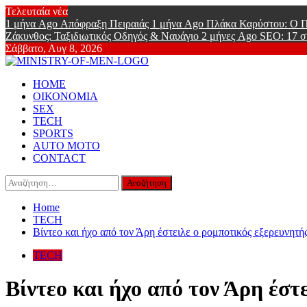
Skip
Τελευταία νέα
to
1 μήνα Ago
Απόφραξη Πειραιάς
1 μήνα Ago
Πλάκα Καρύστου: Ο Π
content
Ζάκυνθος: Ταξιδιωτικός Οδηγός & Ναυάγιο
2 μήνες Ago
SEO: 17 σ
Σάββατο, Αυγ 8, 2026
Ministry Of
Primary
Online Lifestyle περιοδικό για Aνδρες
HOME
Menu
ΟΙΚΟΝΟΜΙΑ
SEX
TECH
SPORTS
AUTO MOTO
CONTACT
Αναζήτηση
για:
Home
TECH
Βίντεο και ήχο από τον Άρη έστειλε ο ρομποτικός εξερευνητής
TECH
Βίντεο και ήχο από τον Άρη έστ