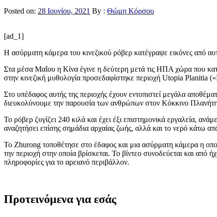
Posted on:
28 Ιουνίου, 2021
By :
Θώμη Κόρσου
[ad_1]
Η ασύρματη κάμερα του κινεζικού ρόβερ κατέγραψε εικόνες από αυτ
Στα μέσα Μαΐου η Κίνα έγινε η δεύτερη μετά τις ΗΠΑ χώρα που κατ
στην κινεζική μυθολογία προσεδαφίστηκε περιοχή Utopia Planitia (
Στο υπέδαφος αυτής της περιοχής έχουν εντοπιστεί μεγάλα αποθέμ
διευκολύνουμε την παρουσία των ανθρώπων στον Κόκκινο Πλανήτη τ
Το ρόβερ ζυγίζει 240 κιλά και έχει έξι επιστημονικά εργαλεία, αν
αναζητήσει επίσης σημάδια αρχαίας ζωής, αλλά και το νερό κάτω απ
Το Zhurong τοποθέτησε στο έδαφος και μια ασύρματη κάμερα η οποί
την περιοχή στην οποία βρίσκεται. Το βίντεο συνοδεύεται και από ή
πληροφορίες για το αρειανό περιβάλλον.
Προτεινόμενα για εσάς