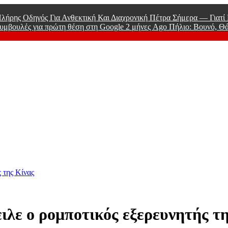
λήρης Οδηγός Για Ανθεκτική Και Διαχρονική Πέτρα Σήμερα — Γιατ
υμβουλές για πρώτη θέση στη Google
2 μήνες Ago
Πήλιο: Βουνό, Θ
 Men
 της Κίνας
ειλε ο ρομποτικός εξερευνητής τ