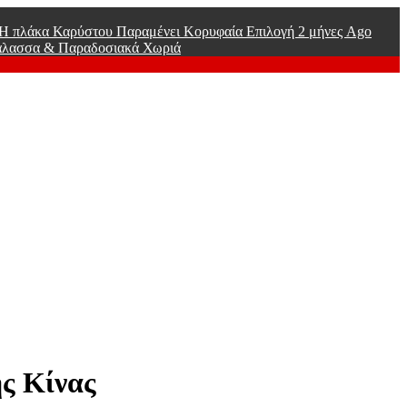
ί Η πλάκα Καρύστου Παραμένει Κορυφαία Επιλογή
2 μήνες Ago
άλασσα & Παραδοσιακά Χωριά
ης Κίνας