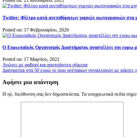
Posted on: 21 Ιανουαρίου, 2021
Twitter: Φίλτρο κατά ανεπιθύμητων γυμνών φωτογραφιών στα
Posted on: 17 Φεβρουαρίου, 2020
O Ευρωπαϊκός Οργανισμός Διαστήματος αναστέλλει την ευρω-
Posted on: 17 Μαρτίου, 2022
Πλοήγηση
Αγώνες με φαβορί και αουτσάιντερ σήμερα
Διατηρείται στα 50 ευρώ το όριο ανέπαφων συναλλαγών με κάρτες χ
άρθρων
Αφήστε μια απάντηση
Η ηλ. διεύθυνση σας δεν δημοσιεύεται.
Τα υποχρεωτικά πεδία σημε