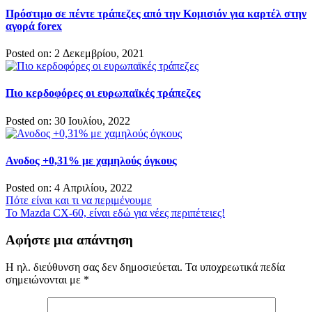
Πρόστιμο σε πέντε τράπεζες από την Κομισιόν για καρτέλ στην
αγορά forex
Posted on: 2 Δεκεμβρίου, 2021
Πιο κερδοφόρες οι ευρωπαϊκές τράπεζες
Posted on: 30 Ιουλίου, 2022
Ανοδος +0,31% με χαμηλούς όγκους
Posted on: 4 Απριλίου, 2022
Πλοήγηση
Πότε είναι και τι να περιμένουμε
Το Mazda CX-60, είναι εδώ για νέες περιπέτειες!
άρθρων
Αφήστε μια απάντηση
Η ηλ. διεύθυνση σας δεν δημοσιεύεται.
Τα υποχρεωτικά πεδία
σημειώνονται με
*