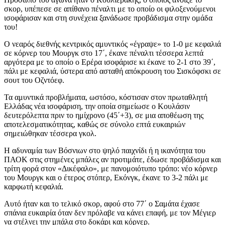
σκορ, υπέπεσε σε απίθανο πέναλτι με το οποίο οι φιλοξενούμενοι
ισοφάρισαν και στη συνέχεια ξανάδωσε προβάδισμα στην ομάδα
του!
Ο νεαρός διεθνής κεντρικός αμυντικός «έγραψε» το 1-0 με κεφαλιά
σε κόρνερ του Μουργκ στο 17΄, έκανε πέναλτι τέσσερα λεπτά
αργότερα με το οποίο ο Ερέρα ισοφάρισε κι έκανε το 2-1 στο 39΄,
πάλι με κεφαλιά, ύστερα από ασταθή απόκρουση του Σισκόφσκι σε
σουτ του Οζντόεφ.
Τα αμυντικά προβλήματα, ωστόσο, κόστισαν στον πρωταθλητή
Ελλάδας νέα ισοφάριση, την οποία σημείωσε ο Κουλάσιν
δευτερόλεπτα πριν το ημίχρονο (45΄+3), σε μια αποθέωση της
αποτελεσματικότητας, καθώς σε σύνολο επτά ευκαιριών
σημειώθηκαν τέσσερα γκολ.
Η αδυναμία των Βόσνιων στο ψηλό παιχνίδι ή η ικανότητα του
ΠΑΟΚ στις στημένες μπάλες αν προτιμάτε, έδωσε προβάδισμα και
τρίτη φορά στον «Δικέφαλο», με πανομοιότυπο τρόπο: νέο κόρνερ
του Μουργκ και ο έτερος στόπερ, Εκόνγκ, έκανε το 3-2 πάλι με
καρφωτή κεφαλιά.
Αυτό ήταν και το τελικό σκορ, αφού στο 77΄ ο Σαμάτα έχασε
σπάνια ευκαιρία όταν δεν πρόλαβε να κάνει επαφή, με τον Μέγιερ
να στέλνει την μπάλα στο δοκάρι και κόρνερ.