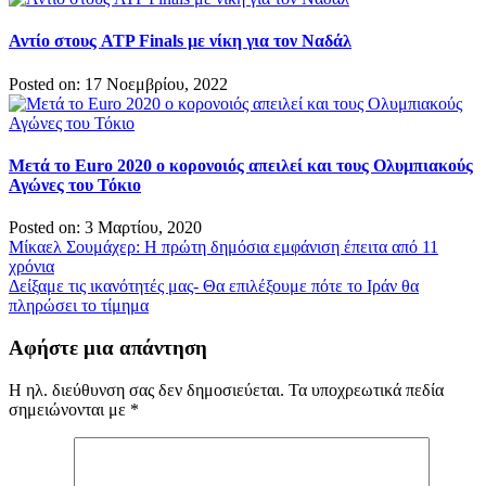
Αντίο στους ATP Finals με νίκη για τον Ναδάλ
Posted on: 17 Νοεμβρίου, 2022
Μετά το Euro 2020 ο κορονοιός απειλεί και τους Ολυμπιακούς
Αγώνες του Τόκιο
Posted on: 3 Μαρτίου, 2020
Πλοήγηση
Μίκαελ Σουμάχερ: Η πρώτη δημόσια εμφάνιση έπειτα από 11
χρόνια
άρθρων
Δείξαμε τις ικανότητές μας- Θα επιλέξουμε πότε το Ιράν θα
πληρώσει το τίμημα
Αφήστε μια απάντηση
Η ηλ. διεύθυνση σας δεν δημοσιεύεται.
Τα υποχρεωτικά πεδία
σημειώνονται με
*